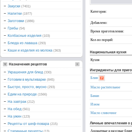
Закуски
(7401)
Категория:
Напитки
(1977)
Заготовки
(1886)
Добавлено:
Грибы
(54)
Время приготовления:
Колбасные изделия
(103)
Кол-во порций:
Блюда из лаваша
(293)
Каши и изделия из молока
(363)
Национальная кухня
Кухня
Назначения рецептов
Ингридиенты для приг
Украшения для блюд
(330)
Блин
Готовим в мультиварке
(845)
Масло растительное
Быстро, просто, вкусно
(293)
Едим на природе
(1566)
Банан
На завтрак
(212)
Изюм
На обед
(561)
Масло сливочное
На ужин
(123)
Личные впечатления о 
Рецепты от шеф-повара
(215)
Ароматные и вкусные блин
Старинные рецепты
(13)