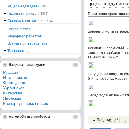
придутся по вкусу сладкое
Рецепты для детей
(7375)
Праздничный стол
(3567)
Пошаговое приготовле
Специальное питание
(5207)
Rss рецептов
Бананы очистить и наре
Информер рецептов
Все категории рецептов
Добавить промытый и
Топ рецепты
сковороде, добавить н
течении 4-5 минут.
Национальные кухни
Русская
Остудить начинку, на б
Итальянская
блин в трубочку. Нарезат
Французская
Украинская
Китайская
Перед подачей посыпать
Японская
Развернуть весь список
Автомобили с пробегом
← Предыдущий реце