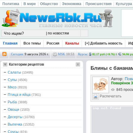
Политика
В мире
Общество
Экономика
Происшествия
Культура
Главная
Все темы
Россия
Каналы
[+] Добавить новость
И
Сегодня:
9 августа 2026 г.
MSK
10
:
53
Курсы:
82.17 руб (+0.76)
94.84 ру
Категории рецептов
Блины с банана
Салаты
(10495)
Автор:
Пов
Супы
(4506)
Поварёнок 3
Мясо
(8919)
845 прос
Птица и яйца
(7361)
Распечатать
Рыба
(3698)
Овощи
(1583)
Десерты
(10780)
Выпечка
(15352)
Соусы
(874)