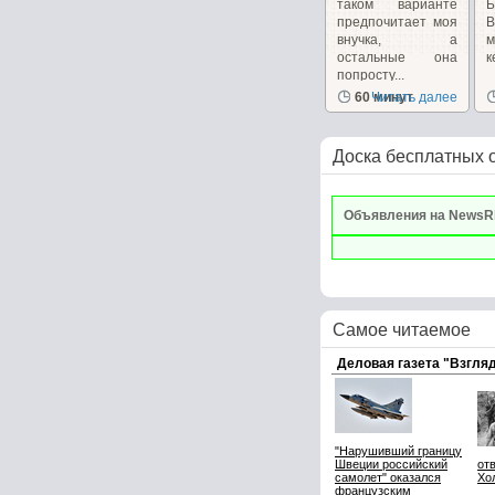
таком варианте
Б
предпочитает моя
В
внучка, а
м
остальные она
к
попросту...
60 минут
Читать далее
Доска бесплатных 
Объявления на NewsR
Самое читаемое