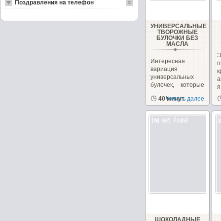
Поздравления на телефон
УНИВЕРСАЛЬНЫЕ
ТВОРОЖНЫЕ
БУЛОЧКИ БЕЗ
МАСЛА
Интересная
вариация
универсальных
а
булочек, которые
я
можно сделать как
в
40 минут
Читать далее
сладкими,...
ШОКОЛАДНЫЕ