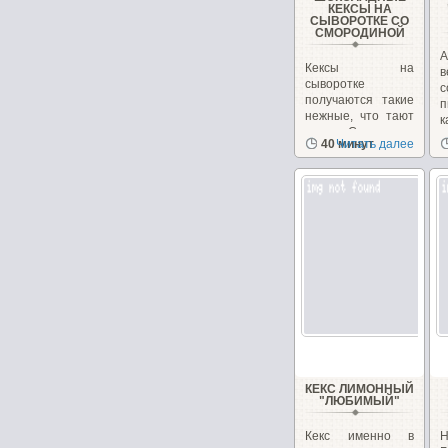
КЕКСЫ НА
СЫВОРОТКЕ СО
СМОРОДИНОЙ
А
Кексы на
в
сыворотке
с
получаются такие
п
нежные, что тают
к
во рту. Смородина
40 минут
Читать далее
придает...
КЕКС ЛИМОННЫЙ
"ЛЮБИМЫЙ"
Кекс именно в
Н