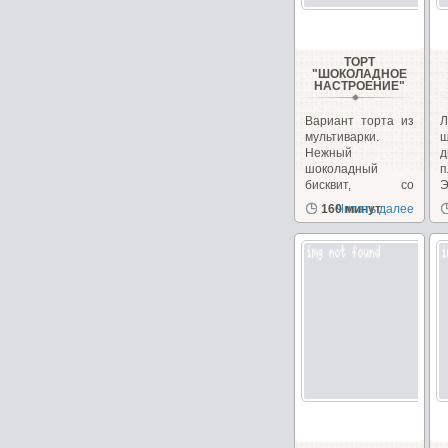
ТОРТ
"ШОКОЛАДНОЕ
НАСТРОЕНИЕ"
Вариант торта из
Л
мультиварки.
ш
Нежный
д
шоколадный
п
бисквит, со
Э
сметанным
з
160 минут
Читать далее
кремом...
д