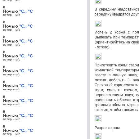
в
В середину квадратико
Ночью
°C.. °C
середину квадратов друго
ветер – м/c
в
Ночью
°C.. °C
ветер – м/c
Испечь 2 коржа с пол
в
Выпекать при температ
Ночью
°C.. °C
(ориентируйтесь на свою
ветер – м/c
- готово).
в
Ночью
°C.. °C
ветер – м/c
Приготовить крем: свар
в
комнатной температуры
Ночью
°C.. °C
ветер – м/c
ввести в манную кашу,
можно добавить 1 пачк
в
Ореховый корж смазать
Ночью
°C.. °C
ветер – м/c
корж, смазать кремом
переплетением вниз, с
в
раскрошить обрезки в к
Ночью
°C.. °C
ветер – м/c
кремом и обсыпать крош
столько, чтобы тонким с
в
Ночью
°C.. °C
ветер – м/c
в
Разрез пирога
Ночью
°C.. °C
ветер – м/c