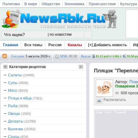
Политика
В мире
Общество
Экономика
Происшествия
Культура
Главная
Все темы
Россия
Каналы
[+] Добавить новость
И
Сегодня:
5 августа 2026 г.
MSK
00
:
58
Курсы:
81.13 руб (+1.06)
93.58 ру
Категории рецептов
Пляцок "Перепле
Салаты
(10495)
Автор:
Пов
Супы
(4506)
Поварёнок 3
Мясо
(8919)
606 прос
Птица и яйца
(7361)
Распечатать
Рыба
(3698)
Овощи
(1583)
Десерты
(10780)
Выпечка
(15352)
Соусы
(874)