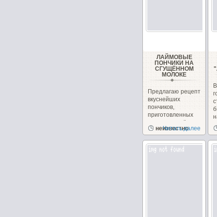
ЛАЙМОВЫЕ
ПОНЧИКИ НА
СГУЩЁННОМ
МОЛОКЕ
Предлагаю рецепт
вкуснейших
с
пончиков,
б
приготовленных
н
на сгущённом
неизвестно
Читать далее
молоке с
чудесным...