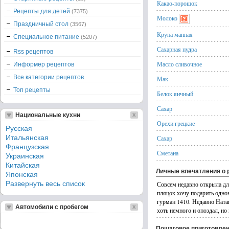
Какао-порошок
Рецепты для детей
(7375)
Молоко
Праздничный стол
(3567)
Крупа манная
Специальное питание
(5207)
Сахарная пудра
Rss рецептов
Масло сливочное
Информер рецептов
Все категории рецептов
Мак
Топ рецепты
Белок яичный
Сахар
Национальные кухни
Орехи грецкие
Русская
Итальянская
Сахар
Французская
Сметана
Украинская
Китайская
Личные впечатления о 
Японская
Развернуть весь список
Совсем недавно открыла дл
пляцок хочу подарить одно
гурман 1410. Недавно Наташ
Автомобили с пробегом
хоть немного и опоздал, но
Пошаговое приготовле