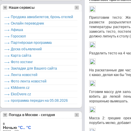
Наши сервисы
Продажа авиабилетов, бронь отелей
Приготовим тесто: Же
развести разрыхлите
Онлайн переводчик
температуры растереть 
Афиша
замесить тесто, постеп
Гороскоп
должно липнуть к столу 
Партнёрская программа
Доска объявлений
Разделить тесто на 4 час
Карта сайта
Фото хостинг
Закладки для Вашего сайта
На раскатанные две час
Лента новостей
с какао, делая как бы "п
Фото лента новостей
KMdvere.cz
Готовим массу для запо
EkoDvere.cz
взбить до легкой пены
программа передач на 05.08.2026
хорошенько вымешать.
Погода в Москве - сегодня
Масса 2: грецкие орех
порубить мелко, добавит
в
Ночью
°C.. °C
ветер – м/c