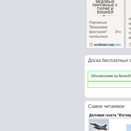
МЕДОВЫЕ
ПИРОЖНЫЕ С
ПАРФЕ И
ВИШНЕЙ
Н
Пирожные
в
"Вишневая
фантазия". Это
п
необычное
в
пирожное
и
неизвестно
Читать далее
сочетает в себе,...
Доска бесплатных 
Объявления на NewsR
Самое читаемое