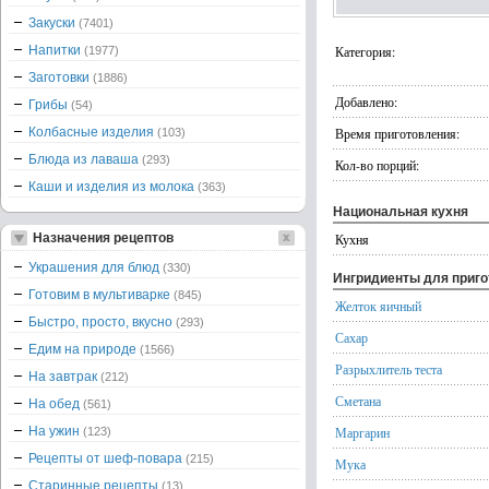
Закуски
(7401)
Напитки
Категория:
(1977)
Заготовки
(1886)
Добавлено:
Грибы
(54)
Колбасные изделия
Время приготовления:
(103)
Блюда из лаваша
(293)
Кол-во порций:
Каши и изделия из молока
(363)
Национальная кухня
Назначения рецептов
Кухня
Украшения для блюд
(330)
Ингридиенты для приг
Готовим в мультиварке
(845)
Желток яичный
Быстро, просто, вкусно
(293)
Сахар
Едим на природе
(1566)
Разрыхлитель теста
На завтрак
(212)
Сметана
На обед
(561)
На ужин
Маргарин
(123)
Рецепты от шеф-повара
(215)
Мука
Старинные рецепты
(13)