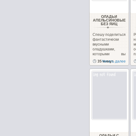
ОЛАДЬИ
АПЕЛЬСИНОВЫЕ
БЕЗ ЯИЦ
Спешу поделиться
Р
фантастически
н
вкусными
м
оладушками,
о
которыми вы
можете
с
35 минут
Читать далее
порадовать...
ОЛАДЬИ С