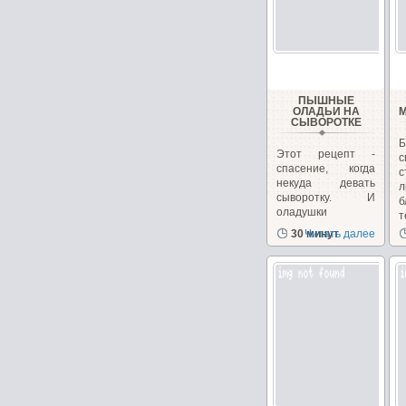
ПЫШНЫЕ
ОЛАДЬИ НА
СЫВОРОТКЕ
Б
Этот рецепт -
спасение, когда
некуда девать
л
сыворотку. И
оладушки
т
получаются...
30 минут
Читать далее