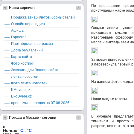
По прошествии врем
Наши сервисы
приступаем к жарке олад
Продажа авиабилетов, бронь отелей
Онлайн переводчик
Оладьи лепим руками
Афиша
прижимаем руками и
Гороскоп
Разогреваем сковороду
масла и выкладываем на
Партнёрская программа
Доска объявлений
Карта сайта
За время приготовления
Фото хостинг
я перевернула первый р
Закладки для Вашего сайта
Лента новостей
На данном фото оладьи 
Фото лента новостей
KMdvere.cz
EkoDvere.cz
Наши оладьи готовы.
программа передач на 07.08.2026
В журнале предлагае
Погода в Москве - сегодня
тимьяном. Я просто 
разрезе, показать что о
в
Ночью
°C.. °C
ветер – м/c