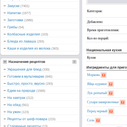
Закуски
(7401)
Категория:
Напитки
(1977)
Заготовки
(1886)
Добавлено:
Грибы
(54)
Время приготовления:
Колбасные изделия
(103)
Кол-во порций:
Блюда из лаваша
(293)
Каши и изделия из молока
(363)
Национальная кухня
Кухня
Назначения рецептов
Ингридиенты для приг
Украшения для блюд
(330)
Морковь
Готовим в мультиварке
(845)
Яйцо куриное
Быстро, просто, вкусно
(293)
Едим на природе
(1566)
Лук репчатый
На завтрак
(212)
Сухари панировочные
На обед
(561)
Перец черный
На ужин
(123)
Рецепты от шеф-повара
(215)
Соль
Старинные рецепты
(13)