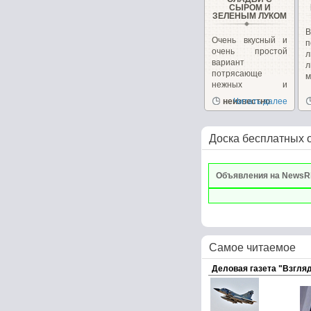
СЫРОМ И
ЗЕЛЕНЫМ ЛУКОМ
В
Очень вкусный и
п
очень простой
вариант
л
потрясающе
м
нежных и
ароматных
неизвестно
Читать далее
оладушек....
Доска бесплатных 
Объявления на NewsR
Самое читаемое