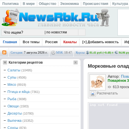
Политика
В мире
Общество
Экономика
Происшествия
Культура
Главная
Все темы
Россия
Каналы
[+] Добавить новость
И
Сегодня:
7 августа 2026 г.
MSK
18
:
47
Курсы:
81.41 руб (+0.48)
94.06 ру
Категории рецептов
Морковные олад
Салаты
(10495)
Автор:
Пов
Супы
(4506)
Поварёнок 3
Мясо
(8919)
613 прос
Птица и яйца
(7361)
Распечатать
Рыба
(3698)
Овощи
(1583)
Десерты
(10780)
Выпечка
(15352)
Соусы
(874)