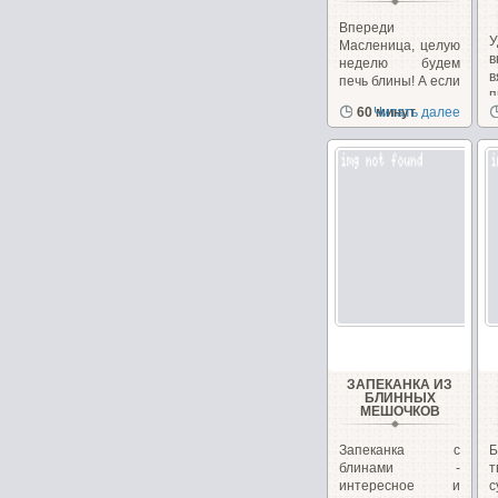
Впереди
У
Масленица, целую
в
неделю будем
печь блины! А если
вам надоели
60 минут
Читать далее
с
традиционные...
н
ЗАПЕКАНКА ИЗ
БЛИННЫХ
МЕШОЧКОВ
Запеканка с
блинами -
интересное и