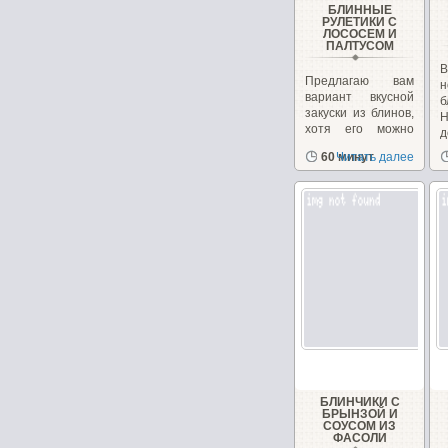
БЛИННЫЕ
РУЛЕТИКИ С
ЛОСОСЕМ И
ПАЛТУСОМ
В
Предлагаю вам
н
вариант вкусной
б
закуски из блинов,
Н
хотя его можно
д
использовать...
п
60 минут
Читать далее
в
БЛИНЧИКИ С
БРЫНЗОЙ И
СОУСОМ ИЗ
ФАСОЛИ