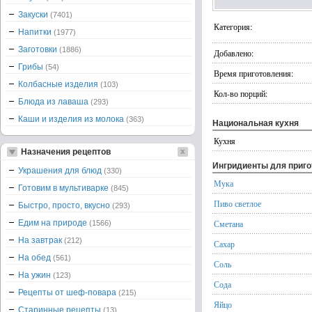
Закуски
(7401)
Категория:
Напитки
(1977)
Заготовки
(1886)
Добавлено:
Грибы
(54)
Время приготовления:
Колбасные изделия
(103)
Кол-во порций:
Блюда из лаваша
(293)
Каши и изделия из молока
(363)
Национальная кухня
Кухня
Назначения рецептов
Ингридиенты для приг
Украшения для блюд
(330)
Мука
Готовим в мультиварке
(845)
Пиво светлое
Быстро, просто, вкусно
(293)
Едим на природе
Сметана
(1566)
На завтрак
(212)
Сахар
На обед
(561)
Соль
На ужин
(123)
Сода
Рецепты от шеф-повара
(215)
Яйцо
Старинные рецепты
(13)