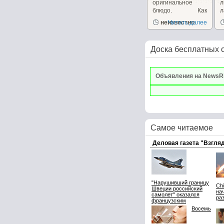
оригинальное
л
блюдо. Как
л
правило, мы
в
неизвестно
Читать далее
привыкли...
Ш
Доска бесплатных 
Объявления на NewsR
Самое читаемое