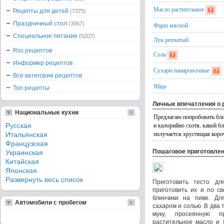
Масло растительное
Рецепты для детей
(7375)
Праздничный стол
(3567)
Фарш мясной
Специальное питание
(5207)
Лук репчатый
Rss рецептов
Соль
Информер рецептов
Сухари панировочные
Все категории рецептов
Яйцо
Топ рецепты
Личные впечатления о 
Национальные кухни
Предлагаю попробовать блин
и калорийно (хотя, какой б
Русская
получается хрустящая короч
Итальянская
Французская
Пошаговое приготовле
Украинская
Китайская
Японская
Развернуть весь список
Приготовить тесто дл
приготовить их и по св
блинчики на пиве. Дл
Автомобили с пробегом
сахаром и солью. В два
муку, просеянную п
растительное масло и 