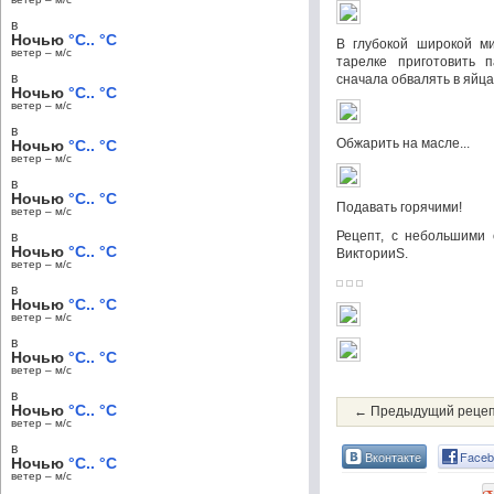
в
Ночью
°C.. °C
В глубокой широкой ми
ветер – м/c
тарелке приготовить 
в
сначала обвалять в яйцах
Ночью
°C.. °C
ветер – м/c
в
Обжарить на масле...
Ночью
°C.. °C
ветер – м/c
в
Ночью
°C.. °C
Подавать горячими!
ветер – м/c
Рецепт, с небольшими 
в
Ночью
°C.. °C
ВикторииS.
ветер – м/c
в
Ночью
°C.. °C
ветер – м/c
в
Ночью
°C.. °C
ветер – м/c
в
Ночью
°C.. °C
← Предыдущий реце
ветер – м/c
в
Вконтакте
Faceb
Ночью
°C.. °C
ветер – м/c