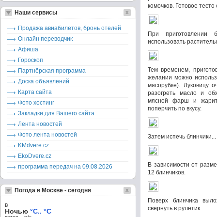
комочков. Готовое тесто 
Наши сервисы
Продажа авиабилетов, бронь отелей
При приготовлении 
Онлайн переводчик
использовать раститель
Афиша
Гороскоп
Тем временем, пригото
Партнёрская программа
желании можно использ
Доска объявлений
мясорубке). Луковицу о
Карта сайта
разогреть масло и об
мясной фарш и жарит
Фото хостинг
поперчить по вкусу.
Закладки для Вашего сайта
Лента новостей
Фото лента новостей
Затем испечь блинчики...
KMdvere.cz
EkoDvere.cz
В зависимости от разме
программа передач на 09.08.2026
12 блинчиков.
Погода в Москве - сегодня
Поверх блинчика выл
в
свернуть в рулетик.
Ночью
°C.. °C
ветер – м/c