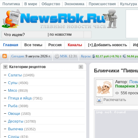
Политика
В мире
Общество
Экономика
Происшествия
Культура
Главная
Все темы
Россия
Каналы
[+] Добавить новость
И
Сегодня:
9 августа 2026 г.
MSK
12
:
31
Курсы:
82.17 руб (+0.76)
94.84 ру
Категории рецептов
Блинчики "Пивн
Салаты
(10495)
Автор:
Пов
Супы
(4506)
Поварёнок 3
Мясо
(8919)
556 прос
Птица и яйца
(7361)
Распечатать
Рыба
(3698)
Овощи
(1583)
Десерты
(10780)
Выпечка
(15352)
Соусы
(874)