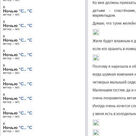
Ко мне должны приехать
в
Ночью
°C.. °C
детьми - сластёнам
ветер – м/c
мармеладом.
в
Думаю, что тугие желей
Ночью
°C.. °C
ветер – м/c
в
Ночью
°C.. °C
Желе будет влажным и д
ветер – м/c
если его хранить в поме
в
Ночью
°C.. °C
ветер – м/c
в
Поэтому я нарезала и об
Ночью
°C.. °C
ветер – м/c
когда шумная компания и
в
четверых малышей сидел
Ночью
°C.. °C
ветер – м/c
Маленьким гостям, да и
в
Ночью
°C.. °C
очень понравилось вита
ветер – м/c
Иногда очень хочется сл
в
Ночью
°C.. °C
у меня есть в холодильн
ветер – м/c
в
Ночью
°C.. °C
ветер – м/c