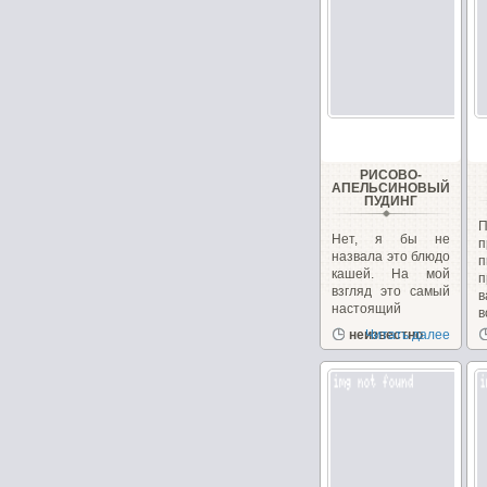
РИСОВО-
АПЕЛЬСИНОВЫЙ
ПУДИНГ
Нет, я бы не
п
назвала это блюдо
кашей. На мой
п
взгляд это самый
в
настоящий
в
пудинг....
неизвестно
Читать далее