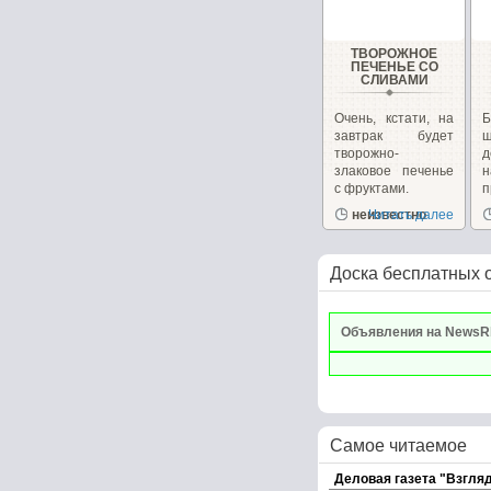
ТВОРОЖНОЕ
ПЕЧЕНЬЕ СО
СЛИВАМИ
Очень, кстати, на
завтрак будет
ш
творожно-
д
злаковое печенье
с фруктами.
п
неизвестно
Читать далее
р
Доска бесплатных 
Объявления на NewsR
Самое читаемое