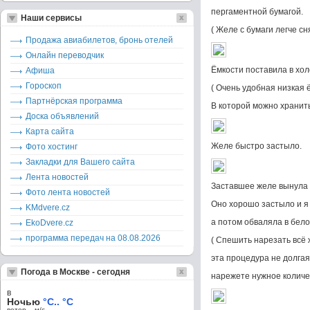
пергаментной бумагой.
Наши сервисы
( Желе с бумаги легче сн
Продажа авиабилетов, бронь отелей
Онлайн переводчик
Ёмкости поставила в хо
Афиша
Гороскоп
( Очень удобная низкая 
Партнёрская программа
В которой можно хранить
Доска объявлений
Карта сайта
Желе быстро застыло.
Фото хостинг
Закладки для Вашего сайта
Лента новостей
Заставшее желе вынула и
Фото лента новостей
Оно хорошо застыло и я 
KMdvere.cz
а потом обваляла в бело
EkoDvere.cz
программа передач на 08.08.2026
( Спешить нарезать всё 
эта процедура не долгая
Погода в Москве - сегодня
нарежете нужное количе
в
Ночью
°C.. °C
ветер – м/c