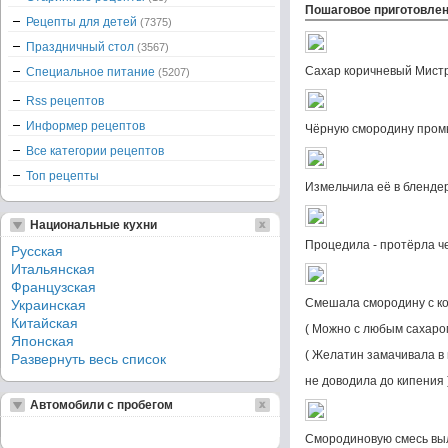
Пошаговое приготовле
Рецепты для детей
(7375)
Праздничный стол
(3567)
Сахар коричневый Мистр
Специальное питание
(5207)
Rss рецептов
Информер рецептов
Чёрную смородину промы
Все категории рецептов
Топ рецепты
Измельчила её в бленде
Национальные кухни
Процедила - протёрла че
Русская
Итальянская
Французская
Смешала смородину с к
Украинская
Китайская
( Можно с любым сахаром
Японская
( Желатин замачивала в 
Развернуть весь список
не доводила до кипения 
Автомобили с пробегом
Смородиновую смесь выл