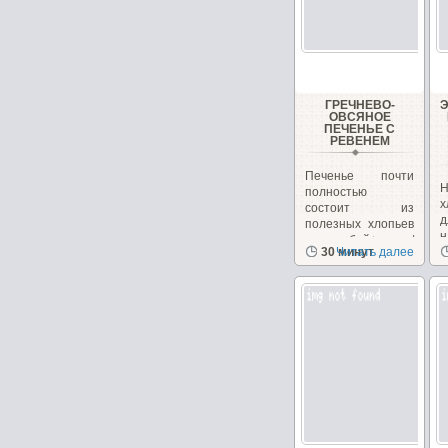
ГРЕЧНЕВО-
ОВСЯНОЕ
ПЕЧЕНЬЕ С
РЕВЕНЕМ
Печенье почти
Н
полностью
х
состоит из
полезных хлопьев
н
и отрубей+орехи/
30 минут
Читать далее
з
семечки,...