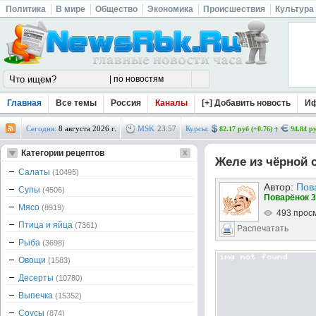
Политика
В мире
Общество
Экономика
Происшествия
Культура
Главная
Все темы
Россия
Каналы
[+] Добавить новость
И
Сегодня:
8 августа 2026 г.
MSK
23
:
57
Курсы:
82.17 руб (+0.76)
94.84 ру
Категории рецептов
Желе из чёрной
Салаты
(10495)
Автор:
Пов
Супы
(4506)
Поварёнок 3
Мясо
(8919)
493 прос
Птица и яйца
(7361)
Распечатать
Рыба
(3698)
Овощи
(1583)
Десерты
(10780)
Выпечка
(15352)
Соусы
(874)