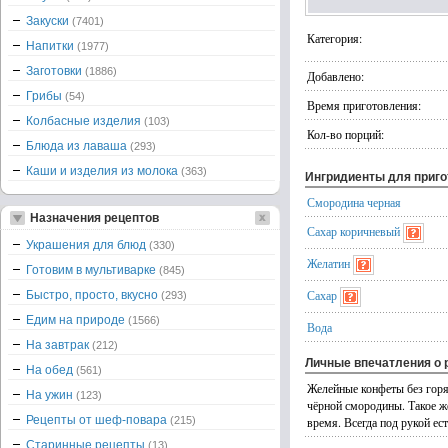
Закуски
(7401)
Категория:
Напитки
(1977)
Заготовки
(1886)
Добавлено:
Грибы
(54)
Время приготовления:
Колбасные изделия
(103)
Кол-во порций:
Блюда из лаваша
(293)
Каши и изделия из молока
(363)
Ингридиенты для приг
Смородина черная
Назначения рецептов
Сахар коричневый
Украшения для блюд
(330)
Желатин
Готовим в мультиварке
(845)
Сахар
Быстро, просто, вкусно
(293)
Едим на природе
(1566)
Вода
На завтрак
(212)
Личные впечатления о 
На обед
(561)
Желейные конфеты без горя
На ужин
(123)
чёрной смородины. Такое ж
Рецепты от шеф-повара
(215)
время. Всегда под рукой ест
Старинные рецепты
(13)