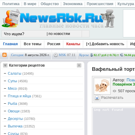
Политика
В мире
Общество
Экономика
Происшествия
Культура
Главная
Все темы
Россия
Каналы
[+] Добавить новость
И
Сегодня:
8 августа 2026 г.
MSK
07
:
11
Курсы:
82.17 руб (+0.76)
94.84 ру
Категории рецептов
Вафельный торт
Салаты
(10495)
Автор:
Пов
Супы
(4506)
Поварёнок 3
Мясо
(8919)
507 прос
Птица и яйца
(7361)
Распечатать
Рыба
(3698)
Овощи
(1583)
Десерты
(10780)
Выпечка
(15352)
Соусы
(874)