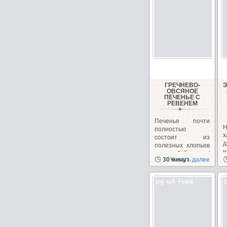
ГРЕЧНЕВО-
ОВСЯНОЕ
ПЕЧЕНЬЕ С
РЕВЕНЕМ
Печенье почти
Н
полностью
х
состоит из
полезных хлопьев
н
и отрубей+орехи/
30 минут
Читать далее
з
семечки,...