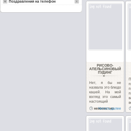
Поздравления на телефон
РИСОВО-
АПЕЛЬСИНОВЫЙ
ПУДИНГ
Нет, я бы не
п
назвала это блюдо
кашей. На мой
п
взгляд это самый
в
настоящий
в
пудинг....
неизвестно
Читать далее