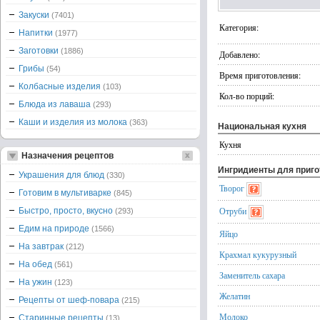
Закуски
(7401)
Категория:
Напитки
(1977)
Заготовки
(1886)
Добавлено:
Грибы
(54)
Время приготовления:
Колбасные изделия
(103)
Кол-во порций:
Блюда из лаваша
(293)
Каши и изделия из молока
(363)
Национальная кухня
Кухня
Назначения рецептов
Ингридиенты для приг
Украшения для блюд
(330)
Творог
Готовим в мультиварке
(845)
Отруби
Быстро, просто, вкусно
(293)
Едим на природе
(1566)
Яйцо
На завтрак
(212)
Крахмал кукурузный
На обед
(561)
Заменитель сахара
На ужин
(123)
Желатин
Рецепты от шеф-повара
(215)
Молоко
Старинные рецепты
(13)