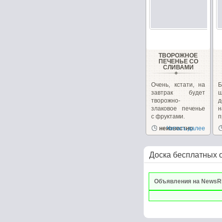
ТВОРОЖНОЕ
ПЕЧЕНЬЕ СО
СЛИВАМИ
Очень, кстати, на
завтрак будет
ш
творожно-
д
злаковое печенье
с фруктами.
п
неизвестно
Читать далее
р
Доска бесплатных 
Объявления на NewsR