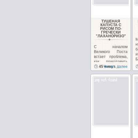
ТУШЕНАЯ
КАПУСТА С
РИСОМ ПО-
ГРЕЧЕСКИ
"ЛАХАНОРИЗО"
М
н
С началом
б
Великого Поста
и
встает проблема,
Б
как приготовить
вкусные и
45 минут
Читать далее
питательные...