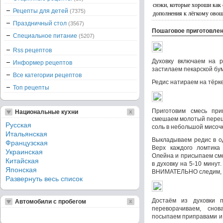
снэки, которые хороши как с
Рецепты для детей
(7375)
дополнения к лёгкому овощ
Праздничный стол
(3567)
Пошаговое приготовле
Специальное питание
(5207)
Rss рецептов
Духовку включаем на р
Информер рецептов
застилаем пекарской бум
Все категории рецептов
Редис натираем на тёрк
Топ рецепты
Приготовим смесь при
Национальные кухни
смешаем молотый перец,
Русская
соль в небольшой мисочк
Итальянская
Выкладываем редис в о
Французская
Верх каждого ломтик
Украинская
Олейна и присыпаем сме
Китайская
в духовку на 5-10 минут
Японская
ВНИМАТЕЛЬНО следим, чт
Развернуть весь список
Достаём из духовки 
Автомобили с пробегом
переворачиваем, сно
посыпаем приправами и 