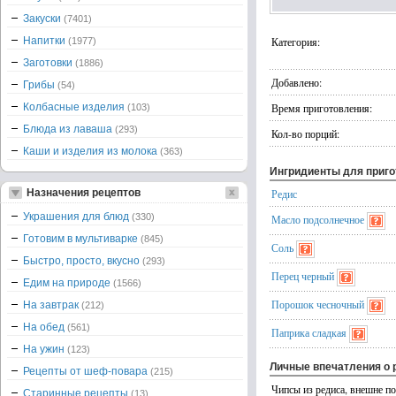
Закуски
(7401)
Напитки
Категория:
(1977)
Заготовки
(1886)
Добавлено:
Грибы
(54)
Колбасные изделия
Время приготовления:
(103)
Блюда из лаваша
(293)
Кол-во порций:
Каши и изделия из молока
(363)
Ингридиенты для приг
Назначения рецептов
Редис
Украшения для блюд
(330)
Масло подсолнечное
Готовим в мультиварке
(845)
Соль
Быстро, просто, вкусно
(293)
Перец черный
Едим на природе
(1566)
Порошок чесночный
На завтрак
(212)
На обед
(561)
Паприка сладкая
На ужин
(123)
Личные впечатления о 
Рецепты от шеф-повара
(215)
Чипсы из редиса, внешне п
Старинные рецепты
(13)