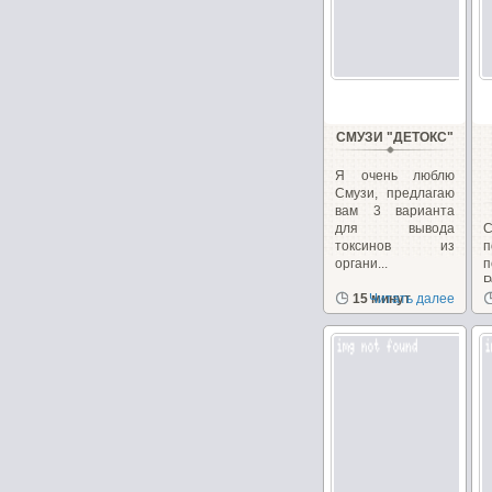
СМУЗИ "ДЕТОКС"
Я очень люблю
Смузи, предлагаю
вам 3 варианта
для вывода
С
токсинов из
п
органи...
Р
15 минут
Читать далее
в