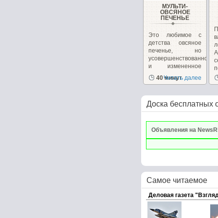
МУЛЬТИ-
ОВСЯНОЕ
ПЕЧЕНЬЕ
П
Это любимое с
в
детства овсяное
л
печенье, но
А
усовершенствованное
и измененное
п
для...
40 минут
Читать далее
Доска бесплатных 
Объявления на NewsR
Самое читаемое