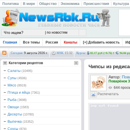
Политика
В мире
Общество
Экономика
Происшествия
Культура
Главная
Все темы
Россия
Каналы
[+] Добавить новость
И
Сегодня:
9 августа 2026 г.
MSK
15
:
32
Курсы:
82.17 руб (+0.76)
94.84 ру
Категории рецептов
Чипсы из редиса
Салаты
(10495)
Автор:
Пов
Супы
(4506)
Поварёнок 3
Мясо
(8919)
644 прос
Птица и яйца
(7361)
Распечатать
Рыба
(3698)
Овощи
(1583)
Десерты
(10780)
Выпечка
(15352)
Соусы
(874)