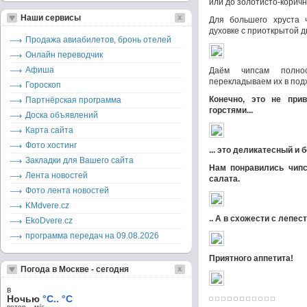
или до золотисто-коричн
Наши сервисы
Для большего хруста 
духовке с приоткрытой д
Продажа авиабилетов, бронь отелей
Онлайн переводчик
Афиша
Даём чипсам полно
перекладываем их в под
Гороскоп
Конечно, это не при
Партнёрская программа
горстями...
Доска объявлений
Карта сайта
Фото хостинг
... это деликатесный и 
Закладки для Вашего сайта
Нам понравились чипс
Лента новостей
салата.
Фото лента новостей
KMdvere.cz
.. А в схожести с лепес
EkoDvere.cz
программа передач на 09.08.2026
Приятного аппетита!
Погода в Москве - сегодня
в
Ночью
°C.. °C
ветер – м/c