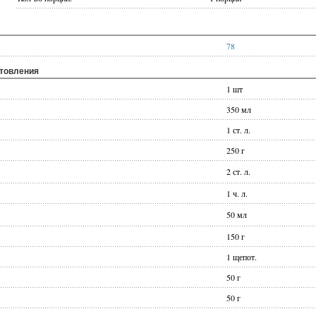
78
отовления
1 шт
350 мл
1 ст. л.
250 г
2 ст. л.
1 ч. л.
50 мл
150 г
1 щепот.
50 г
50 г