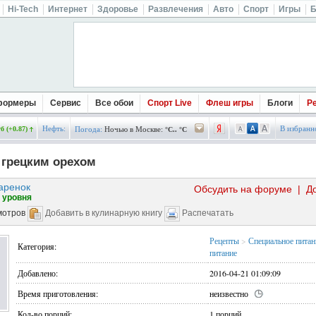
Hi-Tech
Интернет
Здоровье
Развлечения
Авто
Спорт
Игры
Б
формеры
Сервис
Все обои
Спорт Live
Флеш игры
Блоги
Р
Нефть:
В избранн
б (+0.87)
Погода:
Ночью в Москве:
°C.. °C
 грецким орехом
аренок
Обсудить на форуме
|
Д
 уровня
мотров
Добавить в кулинарную книгу
Распечатать
Рецепты
>
Специальное питан
Категория:
питание
Добавлено:
2016-04-21 01:09:09
Время приготовления:
неизвестно
Кол-во порций:
1 порций