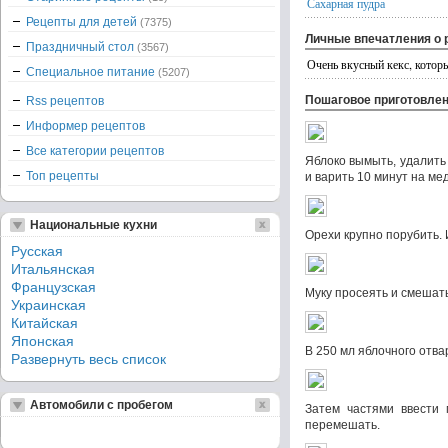
Сахарная пудра
Рецепты для детей
(7375)
Личные впечатления о 
Праздничный стол
(3567)
Очень вкусный кекс, котор
Специальное питание
(5207)
Пошаговое приготовле
Rss рецептов
Информер рецептов
Все категории рецептов
Яблоко вымыть, удалить 
Топ рецепты
и варить 10 минут на ме
Национальные кухни
Орехи крупно порубить. 
Русская
Итальянская
Французская
Муку просеять и смешат
Украинская
Китайская
Японская
В 250 мл яблочного отва
Развернуть весь список
Автомобили с пробегом
Затем частями ввести 
перемешать.