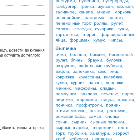
бастурма,
буженина,
бутерброды,
гамбургер,
гренки,
жульен,
жюльен,
заливное,
канапе,
мидии,
морковь
по-корейски,
пастрома,
паштет,
печеночный торт,
роллы,
рулет,
салаты,
селедка,
сухарики,
суши,
тарталетки,
террин,
фаршированные
яйца,
форшмак,
хумус,
чипсы,
Выпечка
воду. Довести до кипения
ачма,
беляши,
бисквит,
бисквитный
р остудить до теплого.
рулет,
блины,
брауни,
булочки,
ватрушки,
вафельные трубочки,
вафли,
запеканка,
кекс,
киш,
коврижка,
круассаны,
кулебяка,
кулич,
курник,
лаваш,
лепешки,
манник,
маффины,
оладьи,
пампушки,
пахлава,
печенье,
пирог,
пирожки,
пирожное,
пицца,
плюшки,
пончики,
профитроли,
пряник,
птичье молоко,
пышки,
рогалики,
ромовая баба,
самса,
слойка,
сочни,
сырник,
сырные палочки,
сырные шарики,
творожник,
тесто,
Добавить изюм и орехи,
торт,
трубочки,
хачапури,
хворост,
хлеб,
чебуреки,
шарлотка,