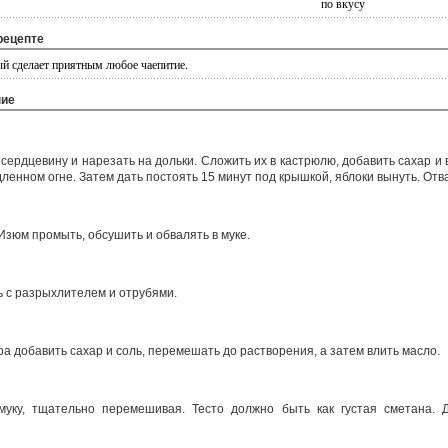
по вкусу
рецепте
ый сделает приятным любое чаепитие.
ние
сердцевину и нарезать на дольки. Сложить их в кастрюлю, добавить сахар и 
дленном огне. Затем дать постоять 15 минут под крышкой, яблоки вынуть. Отва
Изюм промыть, обсушить и обвалять в муке.
ь с разрыхлителем и отрубями.
ра добавить сахар и соль, перемешать до растворения, а затем влить масло.
муку, тщательно перемешивая. Тесто должно быть как густая сметана. 