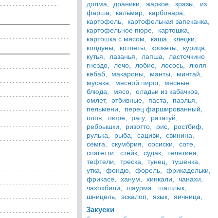
долма,
драники,
жаркое,
зразы,
из
фарша,
кальмар,
карбонара,
картофель,
картофельная запеканка,
картофельное пюре,
картошка,
картошка с мясом,
каша,
клецки,
колдуны,
котлеты,
крокеты,
курица,
кутья,
лазанья,
лапша,
ласточкино
гнездо,
лечо,
лобио,
лосось,
люля-
кебаб,
макароны,
манты,
минтай,
мусака,
мясной пирог,
мясные
блюда,
мясо,
оладьи из кабачков,
омлет,
отбивные,
паста,
паэлья,
пельмени,
перец фаршированный,
плов,
пюре,
рагу,
рататуй,
ребрышки,
ризотто,
рис,
ростбиф,
рулька,
рыба,
сациви,
свинина,
семга,
скумбрия,
сосиски,
соте,
спагетти,
стейк,
судак,
телятина,
тефтели,
треска,
тунец,
тушенка,
утка,
фондю,
форель,
фрикадельки,
фрикасе,
ханум,
хинкали,
чанахи,
чахохбили,
шаурма,
шашлык,
шницель,
эскалоп,
язык,
яичница,
Закуски