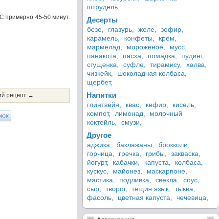
штрудель,
С примерно 45-50 минут.
Десерты
безе,
глазурь,
желе,
зефир,
карамель,
конфеты,
крем,
мармелад,
мороженое,
мусс,
панакота,
пасха,
помадка,
пудинг,
сгущенка,
суфле,
тирамису,
халва,
чизкейк,
шоколадная колбаса,
щербет,
Напитки
й рецепт →
глинтвейн,
квас,
кефир,
кисель,
компот,
лимонад,
молочный
ЖЖ
коктейль,
смузи,
Другое
аджика,
баклажаны,
брокколи,
горчица,
гречка,
грибы,
закваска,
йогурт,
кабачки,
капуста,
колбаса,
кускус,
майонез,
маскарпоне,
мастика,
подливка,
свекла,
соус,
сыр,
творог,
тещин язык,
тыква,
фасоль,
цветная капуста,
чечевица,