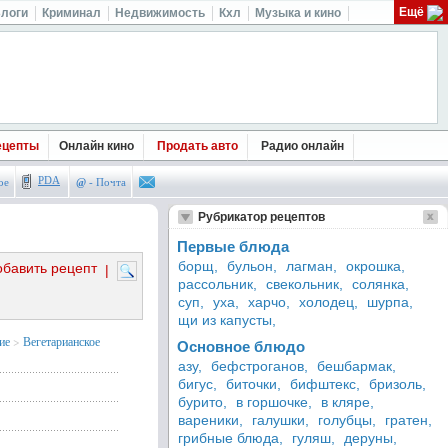
Ещё
логи
Криминал
Недвижимость
Кхл
Музыка и кино
ецепты
Онлайн кино
Продать авто
Радио онлайн
PDA
ое
@
- Почта
Рубрикатор рецептов
Первые блюда
борщ,
бульон,
лагман,
окрошка,
обавить рецепт
|
рассольник,
свекольник,
солянка,
суп,
уха,
харчо,
холодец,
шурпа,
щи из капусты,
ие
>
Вегетарианское
Основное блюдо
азу,
бефстроганов,
бешбармак,
бигус,
биточки,
бифштекс,
бризоль,
бурито,
в горшочке,
в кляре,
вареники,
галушки,
голубцы,
гратен,
грибные блюда,
гуляш,
деруны,