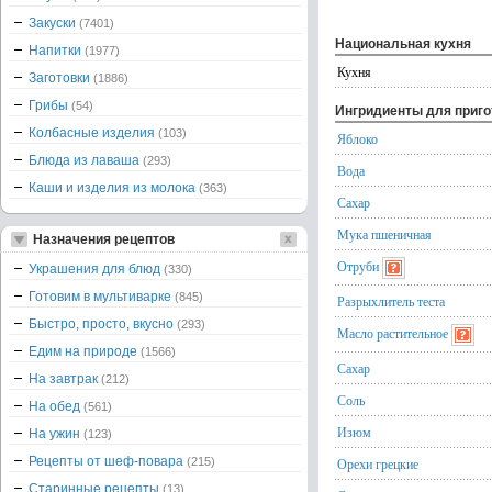
Закуски
(7401)
Национальная кухня
Напитки
(1977)
Кухня
Заготовки
(1886)
Грибы
(54)
Ингридиенты для приг
Колбасные изделия
(103)
Яблоко
Блюда из лаваша
(293)
Вода
Каши и изделия из молока
(363)
Сахар
Мука пшеничная
Назначения рецептов
Отруби
Украшения для блюд
(330)
Готовим в мультиварке
(845)
Разрыхлитель теста
Быстро, просто, вкусно
(293)
Масло растительное
Едим на природе
(1566)
Сахар
На завтрак
(212)
Соль
На обед
(561)
Изюм
На ужин
(123)
Рецепты от шеф-повара
(215)
Орехи грецкие
Старинные рецепты
(13)