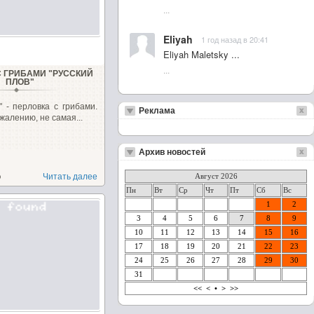
...
Eliyah
1 год назад в 20:41
Eliyah Maletsky ...
...
С ГРИБАМИ "РУССКИЙ
ПЛОВ"
" - перловка с грибами.
Реклама
жалению, не самая...
Архив новостей
о
Читать далее
Август 2026
Пн
Вт
Ср
Чт
Пт
Сб
Вс
1
2
3
4
5
6
7
8
9
10
11
12
13
14
15
16
17
18
19
20
21
22
23
24
25
26
27
28
29
30
31
<<
<
•
>
>>