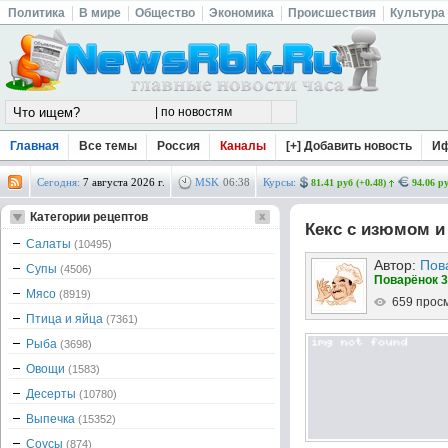
Политика
В мире
Общество
Экономика
Происшествия
Культура
Главная
Все темы
Россия
Каналы
[+] Добавить новость
И
Сегодня:
7 августа 2026 г.
MSK
06
:
38
Курсы:
81.41 руб (+0.48)
94.06 ру
Категории рецептов
Кекс с изюмом и
Салаты
(10495)
Автор:
Пов
Супы
(4506)
Поварёнок 3
Мясо
(8919)
659 прос
Птица и яйца
(7361)
Рыба
(3698)
Овощи
(1583)
Десерты
(10780)
Выпечка
(15352)
Соусы
(874)