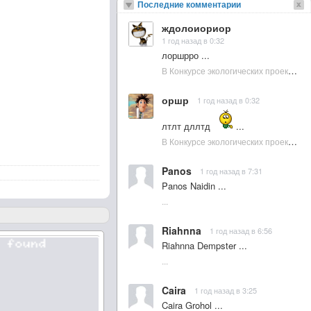
Последние комментарии
ждолоиориор
1 год назад в 0:32
лоршрро ...
В Конкурсе экологических проектов в Подмосковье активно участвовала молодежь :: NewsRbk.ru...
оршр
1 год назад в 0:32
лтлт дллтд
...
В Конкурсе экологических проектов в Подмосковье активно участвовала молодежь :: NewsRbk.ru...
Panos
1 год назад в 7:31
Panos Naidin ...
...
Riahnna
1 год назад в 6:56
Riahnna Dempster ...
...
Caira
1 год назад в 3:25
Caira Grohol ...