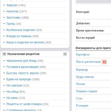
Закуски
(7401)
Напитки
Категория:
(1977)
Заготовки
(1886)
Добавлено:
Грибы
(54)
Колбасные изделия
Время приготовления:
(103)
Блюда из лаваша
(293)
Кол-во порций:
Каши и изделия из молока
(363)
Ингридиенты для приг
Назначения рецептов
Картофель
Украшения для блюд
(330)
Масло растительное
Готовим в мультиварке
(845)
Кориандр
Быстро, просто, вкусно
(293)
Цедра лимона
Едим на природе
(1566)
Чеснок
На завтрак
(212)
Паприка сладкая
На обед
(561)
На ужин
Соль
(123)
Рецепты от шеф-повара
(215)
Розмарин
Старинные рецепты
(13)