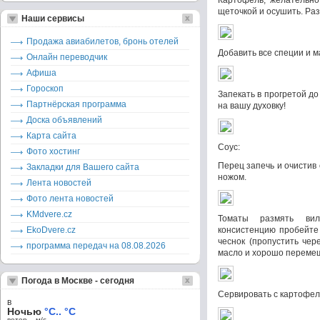
Картофель, желательно
щеточкой и осушить. Раз
Наши сервисы
Продажа авиабилетов, бронь отелей
Добавить все специи и 
Онлайн переводчик
Афиша
Гороскоп
Запекать в прогретой до
Партнёрская программа
на вашу духовку!
Доска объявлений
Карта сайта
Соус:
Фото хостинг
Перец запечь и очистив
Закладки для Вашего сайта
ножом.
Лента новостей
Фото лента новостей
KMdvere.cz
Томаты размять вил
EkoDvere.cz
консистенцию пробейте 
чеснок (пропустить чер
программа передач на 08.08.2026
масло и хорошо перемеш
Погода в Москве - сегодня
Сервировать с картофе
в
Ночью
°C.. °C
ветер – м/c