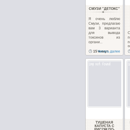
СМУЗИ "ДЕТОКС"
Я очень люблю
Смузи, предлагаю
вам 3 варианта
для вывода
С
токсинов из
п
органи...
Р
15 минут
Читать далее
в
ТУШЕНАЯ
КАПУСТА С
РИСОМ ПО-