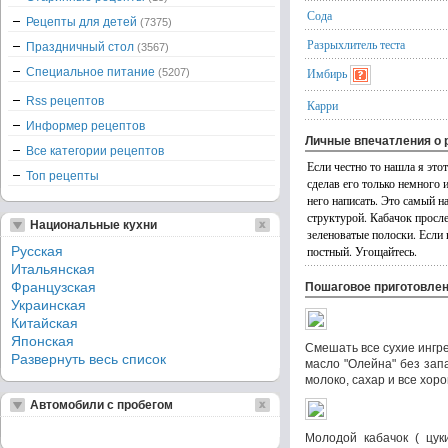
Сода
Рецепты для детей
(7375)
Разрыхлитель теста
Праздничный стол
(3567)
Специальное питание
Имбирь
(5207)
Rss рецептов
Карри
Информер рецептов
Личные впечатления о 
Все категории рецептов
Если честно то нашла я это
Топ рецепты
сделав его только немного 
него написать. Это самый н
структурой. Кабачок просл
Национальные кухни
зеленоватые полоски. Если н
Русская
постный. Угощайтесь.
Итальянская
Французская
Пошаговое приготовле
Украинская
Китайская
Японская
Смешать все сухие ингр
Развернуть весь список
масло "Олейна" без зап
молоко, сахар и все хо
Автомобили с пробегом
Молодой кабачок ( цук