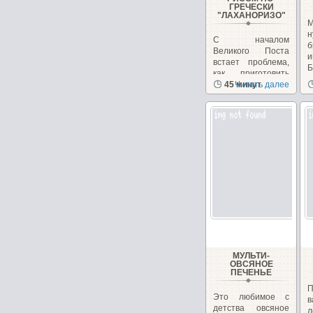
ГРЕЧЕСКИ
"ЛАХАНОРИЗО"
М
н
С началом
б
Великого Поста
и
встает проблема,
Б
как приготовить
вкусные и
45 минут
Читать далее
питательные...
МУЛЬТИ-
ОВСЯНОЕ
ПЕЧЕНЬЕ
П
Это любимое с
в
детства овсяное
л