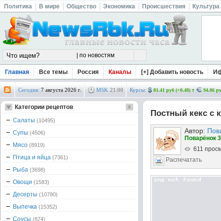
Политика
В мире
Общество
Экономика
Происшествия
Культура
Главная
Все темы
Россия
Каналы
[+] Добавить новость
И
Сегодня:
7 августа 2026 г.
MSK
21
:
00
Курсы:
81.41 руб (+0.48)
94.06 ру
Категории рецептов
Постный кекс с 
Салаты
(10495)
Автор:
Пов
Супы
(4506)
Поварёнок 3
Мясо
(8919)
611 прос
Птица и яйца
(7361)
Распечатать
Рыба
(3698)
Овощи
(1583)
Десерты
(10780)
Выпечка
(15352)
Соусы
(874)