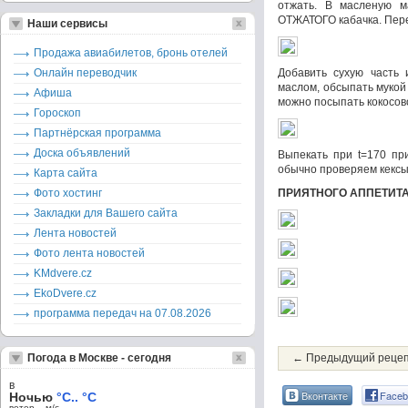
отжать. В масленую м
ОТЖАТОГО кабачка. Пер
Наши сервисы
Продажа авиабилетов, бронь отелей
Онлайн переводчик
Добавить сухую часть 
маслом, обсыпать мукой
Афиша
можно посыпать кокосов
Гороскоп
Партнёрская программа
Доска объявлений
Выпекать при t=170 при
обычно проверяем кексы)
Карта сайта
Фото хостинг
ПРИЯТНОГО АППЕТИТА!
Закладки для Вашего сайта
Лента новостей
Фото лента новостей
KMdvere.cz
EkoDvere.cz
программа передач на 07.08.2026
Погода в Москве - сегодня
← Предыдущий реце
в
Вконтакте
Faceb
Ночью
°C.. °C
ветер – м/c