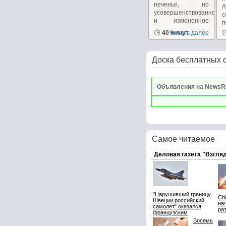
печенье, но
А
усовершенствованное
и измененное
п
для...
40 минут
Читать далее
Доска бесплатных 
Объявления на NewsR
Самое читаемое