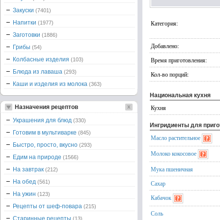
Закуски
(7401)
Напитки
Категория:
(1977)
Заготовки
(1886)
Добавлено:
Грибы
(54)
Колбасные изделия
Время приготовления:
(103)
Блюда из лаваша
(293)
Кол-во порций:
Каши и изделия из молока
(363)
Национальная кухня
Назначения рецептов
Кухня
Украшения для блюд
(330)
Ингридиенты для приг
Готовим в мультиварке
(845)
Масло растительное
Быстро, просто, вкусно
(293)
Молоко кокосовое
Едим на природе
(1566)
Мука пшеничная
На завтрак
(212)
На обед
(561)
Сахар
На ужин
(123)
Кабачок
Рецепты от шеф-повара
(215)
Соль
Старинные рецепты
(13)