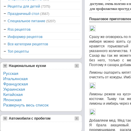
доступно, очень полезно и 
Рецепты для детей
(7375)
для профилактики простуд 
Праздничный стол
(3567)
Пошаговое приготовле
Специальное питание
(5207)
Rss рецептов
Информер рецептов
Сразу же оговорюсь по п
имбиря можно взять сух
Все категории рецептов
нравится горьковатый 
указанного количества.
Топ рецепты
Сахар вы так же может
без него, только с ме
Поэтому я сахара добави
Национальные кухни
Лимоны ошпарить кипятк
Русская
очистить от кожуры. Имб
Итальянская
Французская
Украинская
Китайская
Лимоны режем на кусоч
косточки. Тыкву так ж
Японская
лимоны и имбирь через 
Развернуть весь список
Автомобили с пробегом
Добавляем мед. Мед та
Я брала акациевый.
перемешиваем, раск