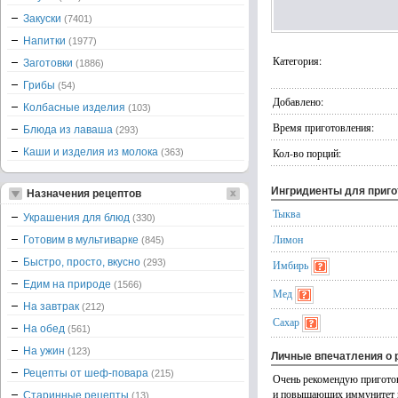
Закуски
(7401)
Напитки
(1977)
Категория:
Заготовки
(1886)
Грибы
(54)
Добавлено:
Колбасные изделия
(103)
Время приготовления:
Блюда из лаваша
(293)
Каши и изделия из молока
Кол-во порций:
(363)
Ингридиенты для приг
Назначения рецептов
Тыква
Украшения для блюд
(330)
Лимон
Готовим в мультиварке
(845)
Быстро, просто, вкусно
(293)
Имбирь
Едим на природе
(1566)
Мед
На завтрак
(212)
Сахар
На обед
(561)
На ужин
(123)
Личные впечатления о 
Рецепты от шеф-повара
(215)
Очень рекомендую приготови
и повышающих иммунитет ин
Старинные рецепты
(13)