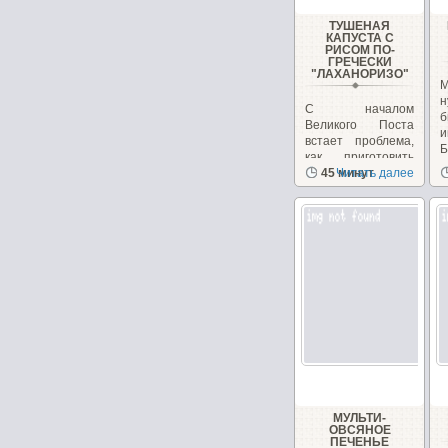
ТУШЕНАЯ
КАПУСТА С
РИСОМ ПО-
ГРЕЧЕСКИ
"ЛАХАНОРИЗО"
М
н
С началом
б
Великого Поста
и
встает проблема,
Б
как приготовить
вкусные и
45 минут
Читать далее
питательные...
МУЛЬТИ-
ОВСЯНОЕ
ПЕЧЕНЬЕ