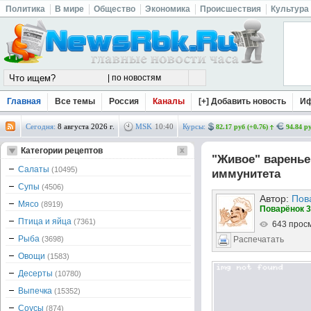
Политика
В мире
Общество
Экономика
Происшествия
Культура
Главная
Все темы
Россия
Каналы
[+] Добавить новость
И
Сегодня:
8 августа 2026 г.
MSK
10
:
40
Курсы:
82.17 руб (+0.76)
94.84 ру
Категории рецептов
"Живое" варень
Салаты
(10495)
иммунитета
Супы
(4506)
Автор:
Пов
Мясо
(8919)
Поварёнок 3
Птица и яйца
(7361)
643 прос
Рыба
(3698)
Распечатать
Овощи
(1583)
Десерты
(10780)
Выпечка
(15352)
Соусы
(874)