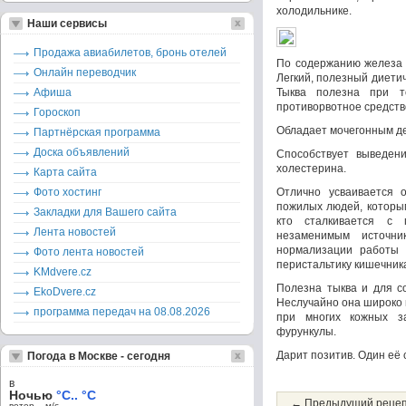
холодильнике.
Наши сервисы
Продажа авиабилетов, бронь отелей
По содержанию железа 
Онлайн переводчик
Легкий, полезный диети
Афиша
Тыква полезна при т
противорвотное средств
Гороскоп
Обладает мочегонным д
Партнёрская программа
Доска объявлений
Способствует выведен
холестерина.
Карта сайта
Фото хостинг
Отлично усваивается 
пожилых людей, которы
Закладки для Вашего сайта
кто сталкивается с 
Лента новостей
незаменимым источник
нормализации работы ж
Фото лента новостей
перистальтику кишечник
KMdvere.cz
Полезна тыква и для с
EkoDvere.cz
Неслучайно она широко 
программа передач на 08.08.2026
при многих кожных заб
фурункулы.
Дарит позитив. Один её 
Погода в Москве - сегодня
в
Ночью
°C.. °C
← Предыдущий реце
ветер – м/c