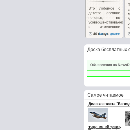
П
Это любимое с
в
детства овсяное
л
печенье, но
А
усовершенствованное
и измененное
п
для...
40 минут
Читать далее
Доска бесплатных 
Объявления на NewsR
Самое читаемое