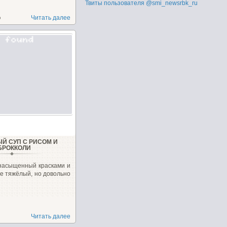
Твиты пользователя @smi_newsrbk_ru
о
Читать далее
Й СУП С РИСОМ И
БРОККОЛИ
 насыщенный красками и
Не тяжёлый, но довольно
Читать далее