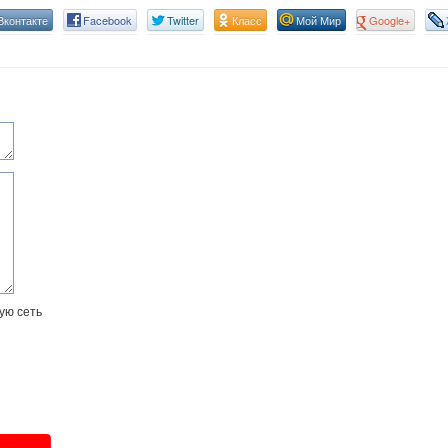
Вконтакте
Facebook
Twitter
Класс
Мой Мир
Google+
ую сеть