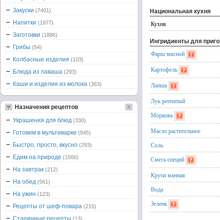
Закуски
(7401)
Национальная кухня
Напитки
(1977)
Кухня
Заготовки
(1886)
Ингридиенты для приг
Грибы
(54)
Фарш мясной
Колбасные изделия
(103)
Картофель
Блюда из лаваша
(293)
Каши и изделия из молока
(363)
Лапша
Лук репчатый
Назначения рецептов
Морковь
Украшения для блюд
(330)
Масло растительное
Готовим в мультиварке
(845)
Соль
Быстро, просто, вкусно
(293)
Едим на природе
(1566)
Смесь специй
На завтрак
(212)
Крупа манная
На обед
(561)
Вода
На ужин
(123)
Зелень
Рецепты от шеф-повара
(215)
Старинные рецепты
(13)