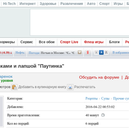
Hi-Tech
Интернет
Здоровье
Развлечения
Авто
Спорт
Игры
Б
формеры
Сервис
Все обои
Спорт Live
Флеш игры
Блоги
Р
Нефть:
В избранно
 (-0.39)
Погода:
Ночью в Москве:
°C.. °C
ками и лапшой "Паутинка"
аренок
Обсудить на форуме
|
Д
 уровня
мотров
Добавить в кулинарную книгу
Распечатать
Категория:
Рецепты
>
Супы
>
Прочие су
Добавлено:
2016-04-22 00:53:02
Время приготовления:
40 минут
Кол-во порций:
6 порций