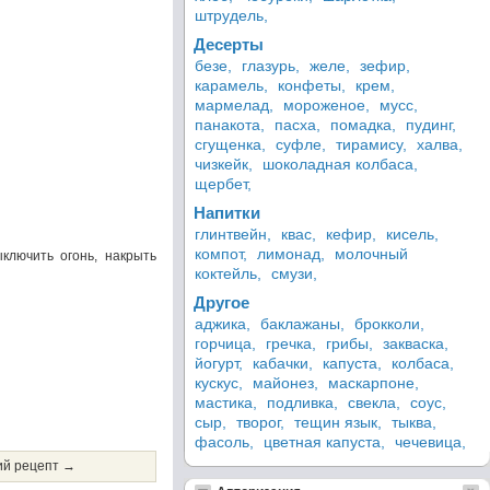
штрудель,
Десерты
безе,
глазурь,
желе,
зефир,
карамель,
конфеты,
крем,
мармелад,
мороженое,
мусс,
панакота,
пасха,
помадка,
пудинг,
сгущенка,
суфле,
тирамису,
халва,
чизкейк,
шоколадная колбаса,
щербет,
Напитки
глинтвейн,
квас,
кефир,
кисель,
компот,
лимонад,
молочный
ыключить огонь, накрыть
коктейль,
смузи,
Другое
аджика,
баклажаны,
брокколи,
горчица,
гречка,
грибы,
закваска,
йогурт,
кабачки,
капуста,
колбаса,
кускус,
майонез,
маскарпоне,
мастика,
подливка,
свекла,
соус,
сыр,
творог,
тещин язык,
тыква,
фасоль,
цветная капуста,
чечевица,
й рецепт →