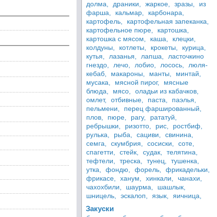
долма,
драники,
жаркое,
зразы,
из
фарша,
кальмар,
карбонара,
картофель,
картофельная запеканка,
картофельное пюре,
картошка,
картошка с мясом,
каша,
клецки,
колдуны,
котлеты,
крокеты,
курица,
кутья,
лазанья,
лапша,
ласточкино
гнездо,
лечо,
лобио,
лосось,
люля-
кебаб,
макароны,
манты,
минтай,
мусака,
мясной пирог,
мясные
блюда,
мясо,
оладьи из кабачков,
омлет,
отбивные,
паста,
паэлья,
пельмени,
перец фаршированный,
плов,
пюре,
рагу,
рататуй,
ребрышки,
ризотто,
рис,
ростбиф,
рулька,
рыба,
сациви,
свинина,
семга,
скумбрия,
сосиски,
соте,
спагетти,
стейк,
судак,
телятина,
тефтели,
треска,
тунец,
тушенка,
утка,
фондю,
форель,
фрикадельки,
фрикасе,
ханум,
хинкали,
чанахи,
чахохбили,
шаурма,
шашлык,
шницель,
эскалоп,
язык,
яичница,
Закуски