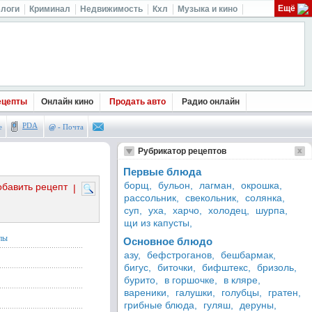
Ещё
логи
Криминал
Недвижимость
Кхл
Музыка и кино
ецепты
Онлайн кино
Продать авто
Радио онлайн
PDA
е
@
- Почта
Рубрикатор рецептов
Первые блюда
борщ,
бульон,
лагман,
окрошка,
обавить рецепт
|
рассольник,
свекольник,
солянка,
суп,
уха,
харчо,
холодец,
шурпа,
щи из капусты,
пы
Основное блюдо
азу,
бефстроганов,
бешбармак,
бигус,
биточки,
бифштекс,
бризоль,
бурито,
в горшочке,
в кляре,
вареники,
галушки,
голубцы,
гратен,
грибные блюда,
гуляш,
деруны,