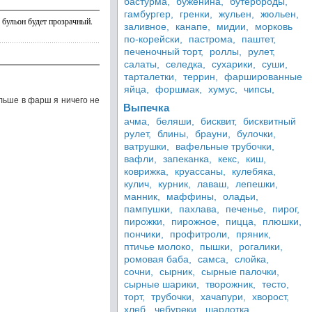
бастурма,
буженина,
бутерброды,
гамбургер,
гренки,
жульен,
жюльен,
 бульон будет прозрачный.
заливное,
канапе,
мидии,
морковь
по-корейски,
пастрома,
паштет,
печеночный торт,
роллы,
рулет,
салаты,
селедка,
сухарики,
суши,
тарталетки,
террин,
фаршированные
яйца,
форшмак,
хумус,
чипсы,
ольше в фарш я ничего не
Выпечка
ачма,
беляши,
бисквит,
бисквитный
рулет,
блины,
брауни,
булочки,
ватрушки,
вафельные трубочки,
вафли,
запеканка,
кекс,
киш,
коврижка,
круассаны,
кулебяка,
кулич,
курник,
лаваш,
лепешки,
манник,
маффины,
оладьи,
пампушки,
пахлава,
печенье,
пирог,
пирожки,
пирожное,
пицца,
плюшки,
пончики,
профитроли,
пряник,
птичье молоко,
пышки,
рогалики,
ромовая баба,
самса,
слойка,
сочни,
сырник,
сырные палочки,
сырные шарики,
творожник,
тесто,
торт,
трубочки,
хачапури,
хворост,
хлеб,
чебуреки,
шарлотка,