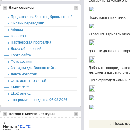
Обжарить на масле очень
Наши сервисы
Продажа авиабилетов, бронь отелей
Подготовить паутинку.
Онлайн переводчик
Афиша
Картошка варилась минут
Гороскоп
Партнёрская программа
Доска объявлений
Довести до кипения, вар
Карта сайта
Фото хостинг
Закладки для Вашего сайта
Добавить специи, зажар
крышкой и дать настоять
Лента новостей
Суп с фрикадельками и л
Фото лента новостей
KMdvere.cz
EkoDvere.cz
программа передач на 06.08.2026
Погода в Москве - сегодня
в
← Предыдущ
Ночью
°C.. °C
ветер – м/c