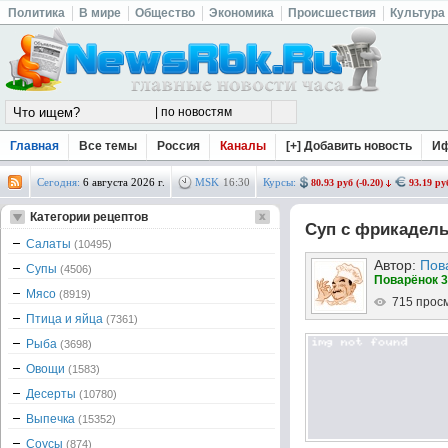
Политика
В мире
Общество
Экономика
Происшествия
Культура
Главная
Все темы
Россия
Каналы
[+] Добавить новость
И
Сегодня:
6 августа 2026 г.
MSK
16
:
30
Курсы:
80.93 руб (-0.20)
93.19 руб
Категории рецептов
Суп с фрикадель
Салаты
(10495)
Автор:
Пов
Супы
(4506)
Поварёнок 3
Мясо
(8919)
715 прос
Птица и яйца
(7361)
Рыба
(3698)
Овощи
(1583)
Десерты
(10780)
Выпечка
(15352)
Соусы
(874)