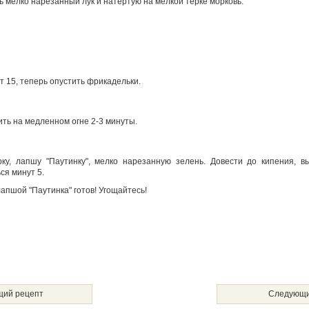
 мелко нарезанный лук и натертую на мелкой терке морковь.
 15, теперь опустить фрикадельки.
ить на медленном огне 2-3 минуты.
ку, лапшу "Паутинку", мелко нарезанную зелень. Довести до кипения, в
ся минут 5.
апшой "Паутинка" готов! Угощайтесь!
ий рецепт
Следующи