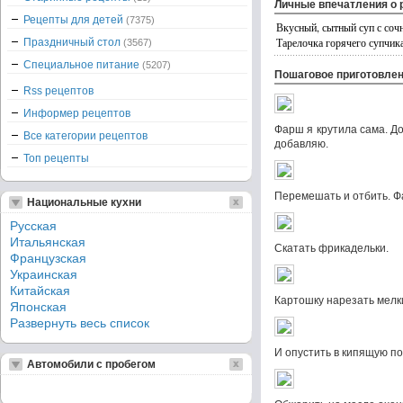
Личные впечатления о 
Рецепты для детей
(7375)
Вкусный, сытный суп с соч
Тарелочка горячего супчика
Праздничный стол
(3567)
Специальное питание
(5207)
Пошаговое приготовле
Rss рецептов
Информер рецептов
Фарш я крутила сама. До
Все категории рецептов
добавляю.
Топ рецепты
Перемешать и отбить. Ф
Национальные кухни
Русская
Итальянская
Скатать фрикадельки.
Французская
Украинская
Китайская
Картошку нарезать мелк
Японская
Развернуть весь список
И опустить в кипящую п
Автомобили с пробегом