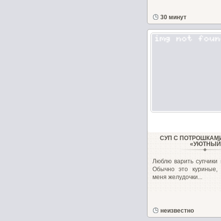
30 минут
СУП С ПОТРОШКАМ
«УЮТНЫЙ
Люблю варить супчики 
Обычно это куриные, 
меня желудочки...
неизвестно