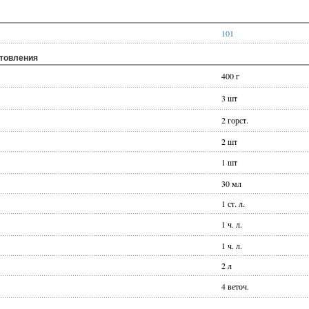
101
отовления
400 г
3 шт
2 горст.
2 шт
1 шт
30 мл
1 ст. л.
1 ч. л.
1 ч. л.
2 л
4 веточ.