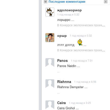
Последние комментарии
ждолоиориор
1 год назад в 0:32
лоршрро ...
В Конкурсе экологических проектов в Подмосковье активно участвовала молодежь :: NewsRbk.ru...
оршр
1 год назад в 0:32
лтлт дллтд
...
В Конкурсе экологических проектов в Подмосковье активно участвовала молодежь :: NewsRbk.ru...
Panos
1 год назад в 7:31
Panos Naidin ...
...
Riahnna
1 год назад в 6:56
Riahnna Dempster ...
...
Caira
1 год назад в 3:25
Caira Grohol ...