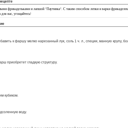
рецепте
ными фрикадельками и лапшой "Паутинка". С таким способом лепки и варки фрикаделек
 для вас, угощайтесь!
ние
бавить к фаршу мелко нарезанный лук, соль 1 ч. л., специи, манную крупу, б
арш приобретет гладкую структуру.
им кубиком.
одсоленную воду.