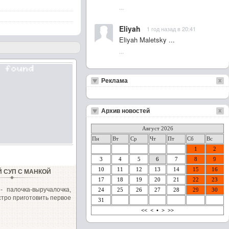
...
Eliyah
1 год назад в 20:41
Eliyah Maletsky ...
...
Реклама
Архив новостей
Август 2026
Пн
Вт
Ср
Чт
Пт
Сб
Вс
1
2
3
4
5
6
7
8
9
10
11
12
13
14
15
16
Й СУП С МАНКОЙ
17
18
19
20
21
22
23
- палочка-выручалочка,
24
25
26
27
28
29
30
стро приготовить первое
31
<<
<
•
>
>>