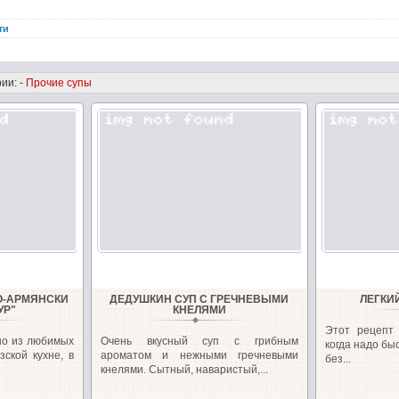
ти
ии: -
Прочие супы
О-АРМЯНСКИ
ДЕДУШКИН СУП С ГРЕЧНЕВЫМИ
ЛЕГКИ
УР"
КНЕЛЯМИ
Этот рецепт 
но из любимых
Очень вкусный суп с грибным
когда надо бы
зской кухне, в
ароматом и нежными гречневыми
без...
кнелями. Сытный, наваристый,...