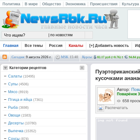
Политика
В мире
Общество
Экономика
Происшествия
Культура
Главная
Все темы
Россия
Каналы
[+] Добавить новость
И
Сегодня:
9 августа 2026 г.
MSK
15
:
40
Курсы:
82.17 руб (+0.76)
94.84 ру
Категории рецептов
Пуэрториканский
Салаты
(10495)
кусочками анана
Супы
(4506)
Автор:
Пов
Мясо
(8919)
Поварёнок 3
Птица и яйца
(7361)
658 прос
Рыба
(3698)
Распечатать
Овощи
(1583)
Десерты
(10780)
Выпечка
(15352)
Соусы
(874)