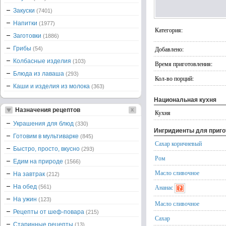
Закуски
(7401)
Напитки
(1977)
Категория:
Заготовки
(1886)
Грибы
Добавлено:
(54)
Колбасные изделия
(103)
Время приготовления:
Блюда из лаваша
(293)
Кол-во порций:
Каши и изделия из молока
(363)
Национальная кухня
Назначения рецептов
Кухня
Украшения для блюд
(330)
Ингридиенты для приг
Готовим в мультиварке
(845)
Сахар коричневый
Быстро, просто, вкусно
(293)
Ром
Едим на природе
(1566)
Масло сливочное
На завтрак
(212)
На обед
Ананас
(561)
На ужин
(123)
Масло сливочное
Рецепты от шеф-повара
(215)
Сахар
Старинные рецепты
(13)