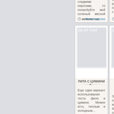
сладкими
пирогами, то
п
попробуйте мой
с
соленый мясной
в
киш!...
неизвестно
Читать далее
ПИТА С ЦУККИНИ
Еще один вариант
использования
З
теста фило и
п
цуккини. Можно
к
есть теплым и
холодным,...
п