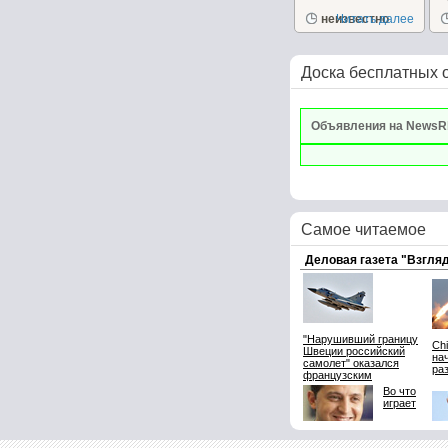
неизвестно
Читать далее
к
Доска бесплатных 
Объявления на NewsR
Самое читаемое