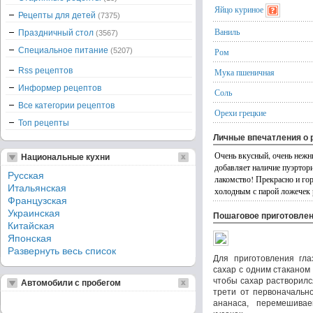
Яйцо куриное
Рецепты для детей
(7375)
Ваниль
Праздничный стол
(3567)
Специальное питание
(5207)
Ром
Rss рецептов
Мука пшеничная
Информер рецептов
Соль
Все категории рецептов
Орехи грецкие
Топ рецепты
Личные впечатления о 
Очень вкусный, очень нежн
Национальные кухни
добавляет наличие пуэртори
Русская
лакомство! Прекрасно и го
Итальянская
холодным с парой ложечек 
Французская
Украинская
Пошаговое приготовле
Китайская
Японская
Развернуть весь список
Для приготовления гл
сахар с одним стаканом
чтобы сахар растворилс
Автомобили с пробегом
трети от первоначальн
ананаса, перемешива