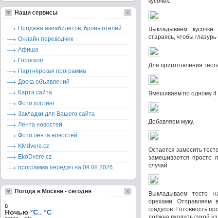
кусочек.
Наши сервисы
Продажа авиабилетов, бронь отелей
Выкладываем кусочки
стараясь, чтобы глазурь 
Онлайн переводчик
Афиша
Гороскоп
Для приготовления тест
Партнёрская программа
Доска объявлений
Карта сайта
Вмешиваем по одному 4 
Фото хостинг
Закладки для Вашего сайта
Добавляем муку.
Лента новостей
Фото лента новостей
KMdvere.cz
Остается замесить тесто.
EkoDvere.cz
замешивается просто л
случай.
программа передач на 09.08.2026
Погода в Москве - сегодня
Выкладываем тесто н
орехами. Отправляем в
в
градусов. Готовность п
Ночью
°C.. °C
должна входить сухой из
ветер – м/c