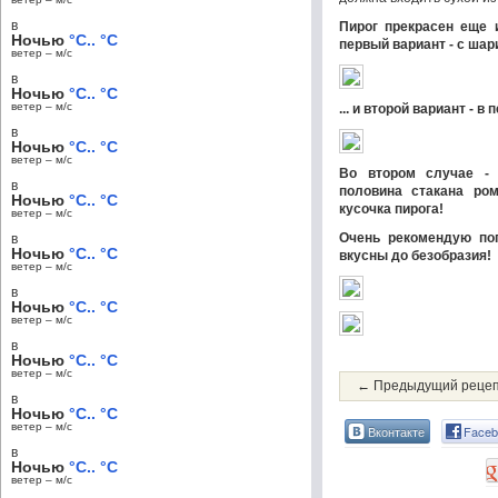
в
Пирог прекрасен еще и
Ночью
°C.. °C
первый вариант - с ша
ветер – м/c
в
Ночью
°C.. °C
ветер – м/c
... и второй вариант - 
в
Ночью
°C.. °C
ветер – м/c
Во втором случае - 
в
половина стакана ром
Ночью
°C.. °C
кусочка пирога!
ветер – м/c
Очень рекомендую поп
в
Ночью
°C.. °C
вкусны до безобразия!
ветер – м/c
в
Ночью
°C.. °C
ветер – м/c
в
Ночью
°C.. °C
ветер – м/c
← Предыдущий реце
в
Ночью
°C.. °C
ветер – м/c
Вконтакте
Faceb
в
Ночью
°C.. °C
ветер – м/c