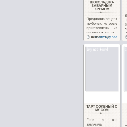
ШОКОЛАДНО-
ЗАВАРНЫМ
КРЕМОМ
В
Предлагаю рецепт
ш
трубочек, которые
б
приготовлены из
песочного теста с
И
шоколадно-
неизвестно
Читать далее
с
заварным...
Н
ТАРТ СОЛЕНЫЙ С
МЯСОМ
Если я вас
замучила