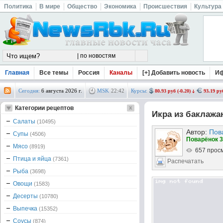
Политика
В мире
Общество
Экономика
Происшествия
Культура
Главная
Все темы
Россия
Каналы
[+] Добавить новость
И
Сегодня:
6 августа 2026 г.
MSK
22
:
42
Курсы:
80.93 руб (-0.20)
93.19 руб
Категории рецептов
Икра из баклажа
Салаты
(10495)
Автор:
Пов
Супы
(4506)
Поварёнок 3
Мясо
(8919)
657 прос
Птица и яйца
(7361)
Распечатать
Рыба
(3698)
Овощи
(1583)
Десерты
(10780)
Выпечка
(15352)
Соусы
(874)