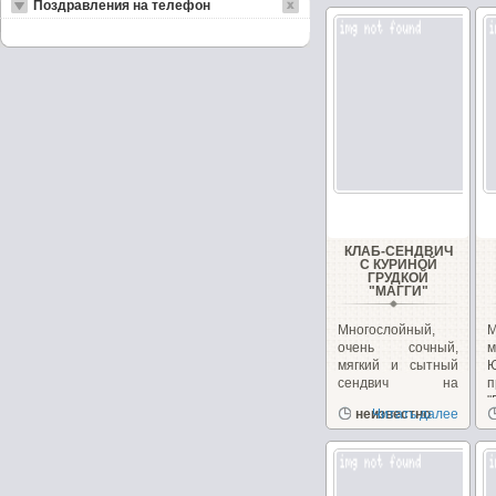
Поздравления на телефон
КЛАБ-СЕНДВИЧ
С КУРИНОЙ
ГРУДКОЙ
"МАГГИ"
Многослойный,
очень сочный,
м
мягкий и сытный
сендвич на
п
перекус или
"
неизвестно
Читать далее
закуску!...
з