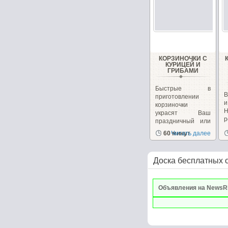
КОРЗИНОЧКИ С
КУРИЦЕЙ И
ГРИБАМИ
Быстрые в
В
приготовлении
корзиночки
украсят Ваш
р
праздничный или
к
повседневный...
60 минут
Читать далее
Доска бесплатных 
Объявления на NewsR