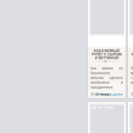
КАБАЧКОВЫЙ
РУЛЕТ С СЫРОМ
И ВЕТЧИНОЙ
Как можно из
банального
к
кабачка сделать
необычное и
ю
праздничное
блюдо. Взяв...
60 минут
Читать далее