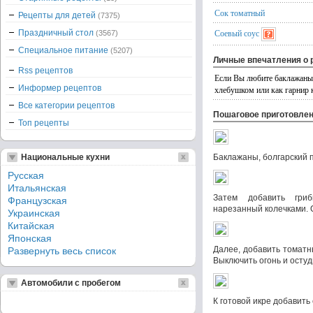
Сок томатный
Рецепты для детей
(7375)
Соевый соус
Праздничный стол
(3567)
Специальное питание
(5207)
Личные впечатления о 
Rss рецептов
Если Вы любите баклажаны и
Информер рецептов
хлебушком или как гарнир 
Все категории рецептов
Пошаговое приготовле
Топ рецепты
Национальные кухни
Баклажаны, болгарский п
Русская
Итальянская
Затем добавить гри
Французская
нарезанный колечками. 
Украинская
Китайская
Японская
Далее, добавить томатн
Развернуть весь список
Выключить огонь и остуд
Автомобили с пробегом
К готовой икре добавить