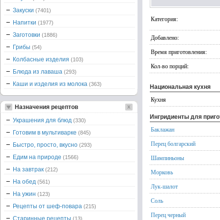
Закуски
(7401)
Категория:
Напитки
(1977)
Заготовки
(1886)
Добавлено:
Грибы
(54)
Время приготовления:
Колбасные изделия
(103)
Кол-во порций:
Блюда из лаваша
(293)
Каши и изделия из молока
(363)
Национальная кухня
Кухня
Назначения рецептов
Ингридиенты для приг
Украшения для блюд
(330)
Баклажан
Готовим в мультиварке
(845)
Перец болгарский
Быстро, просто, вкусно
(293)
Едим на природе
Шампиньоны
(1566)
На завтрак
(212)
Морковь
На обед
(561)
Лук-шалот
На ужин
(123)
Соль
Рецепты от шеф-повара
(215)
Перец черный
Старинные рецепты
(13)