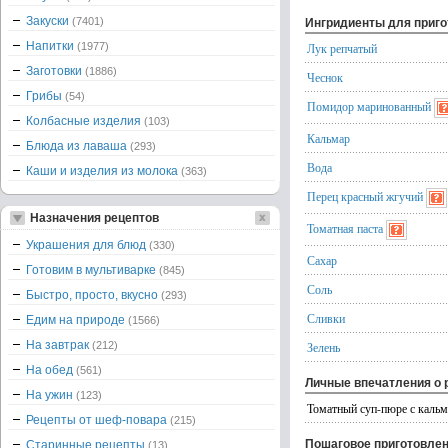
Закуски
(7401)
Ингридиенты для приг
Напитки
(1977)
Лук репчатый
Заготовки
(1886)
Чеснок
Грибы
(54)
Помидор маринованный
Колбасные изделия
(103)
Кальмар
Блюда из лаваша
(293)
Вода
Каши и изделия из молока
(363)
Перец красный жгучий
Назначения рецептов
Томатная паста
Украшения для блюд
(330)
Сахар
Готовим в мультиварке
(845)
Соль
Быстро, просто, вкусно
(293)
Сливки
Едим на природе
(1566)
На завтрак
(212)
Зелень
На обед
(561)
Личные впечатления о 
На ужин
(123)
Томатный суп-пюре с каль
Рецепты от шеф-повара
(215)
Пошаговое приготовле
Старинные рецепты
(13)