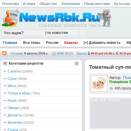
Политика
В мире
Общество
Экономика
Происшествия
Культура
Главная
Все темы
Россия
Каналы
[+] Добавить новость
И
Сегодня:
6 августа 2026 г.
MSK
02
:
21
Курсы:
80.93 руб (-0.20)
93.19 руб
Категории рецептов
Томатный суп-п
Салаты
(10495)
Автор:
Пов
Супы
(4506)
Поварёнок 3
Мясо
(8919)
495 прос
Птица и яйца
(7361)
Рыба
(3698)
Овощи
(1583)
Десерты
(10780)
Выпечка
(15352)
Соусы
(874)