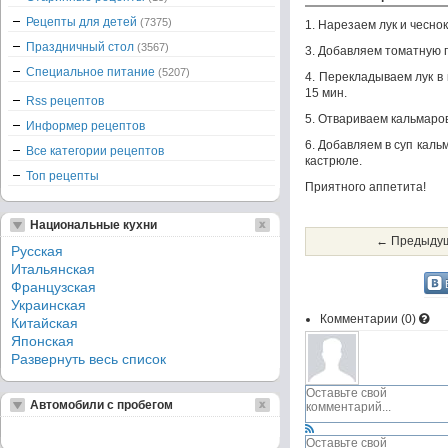
Рецепты для детей
(7375)
1. Нарезаем лук и чесно
Праздничный стол
(3567)
3. Добавляем томатную 
Специальное питание
(5207)
4. Перекладываем лук в
15 мин.
Rss рецептов
5. Отвариваем кальмаров
Информер рецептов
6. Добавляем в суп каль
Все категории рецептов
кастрюле.
Топ рецепты
Приятного аппетита!
Национальные кухни
← Предыдущ
Русская
Итальянская
Французская
Украинская
Комментарии (
0
)
Китайская
Японская
Развернуть весь список
Автомобили с пробегом