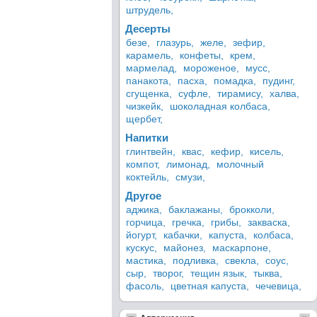
штрудель,
Десерты
безе,
глазурь,
желе,
зефир,
карамель,
конфеты,
крем,
мармелад,
мороженое,
мусс,
панакота,
пасха,
помадка,
пудинг,
сгущенка,
суфле,
тирамису,
халва,
чизкейк,
шоколадная колбаса,
щербет,
Напитки
глинтвейн,
квас,
кефир,
кисель,
компот,
лимонад,
молочный
коктейль,
смузи,
Другое
аджика,
баклажаны,
брокколи,
горчица,
гречка,
грибы,
закваска,
йогурт,
кабачки,
капуста,
колбаса,
кускус,
майонез,
маскарпоне,
мастика,
подливка,
свекла,
соус,
сыр,
творог,
тещин язык,
тыква,
фасоль,
цветная капуста,
чечевица,