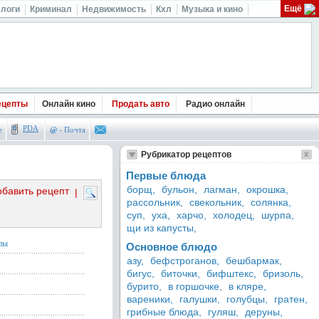
Ещё
логи
Криминал
Недвижимость
Кхл
Музыка и кино
ецепты
Онлайн кино
Продать авто
Радио онлайн
PDA
е
@
- Почта
Рубрикатор рецептов
Первые блюда
борщ,
бульон,
лагман,
окрошка,
обавить рецепт
|
рассольник,
свекольник,
солянка,
суп,
уха,
харчо,
холодец,
шурпа,
щи из капусты,
пы
Основное блюдо
азу,
бефстроганов,
бешбармак,
бигус,
биточки,
бифштекс,
бризоль,
бурито,
в горшочке,
в кляре,
вареники,
галушки,
голубцы,
гратен,
грибные блюда,
гуляш,
деруны,