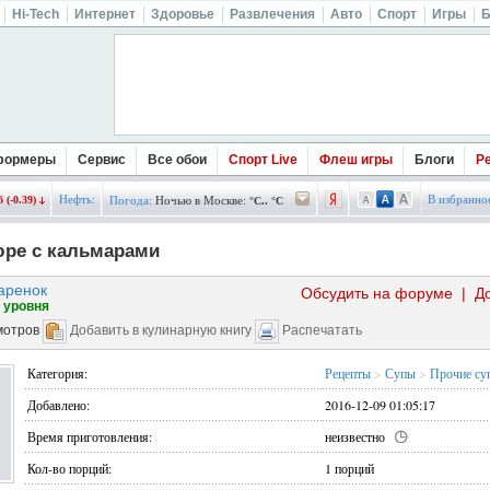
Hi-Tech
Интернет
Здоровье
Развлечения
Авто
Спорт
Игры
Б
формеры
Сервис
Все обои
Спорт Live
Флеш игры
Блоги
Р
Нефть:
В избранно
 (-0.39)
Погода:
Ночью в Москве:
°C.. °C
юре с кальмарами
аренок
Обсудить на форуме
|
Д
 уровня
мотров
Добавить в кулинарную книгу
Распечатать
Категория:
Рецепты
>
Супы
>
Прочие су
Добавлено:
2016-12-09 01:05:17
Время приготовления:
неизвестно
Кол-во порций:
1 порций