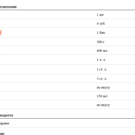
отовления
1 шт
4 зуб.
1 бан.
300 г
400 мл
1 ч. л.
1 ст. л.
3 ст. л.
по вкусу
150 мл
по вкусу
рецепте
марами
ние