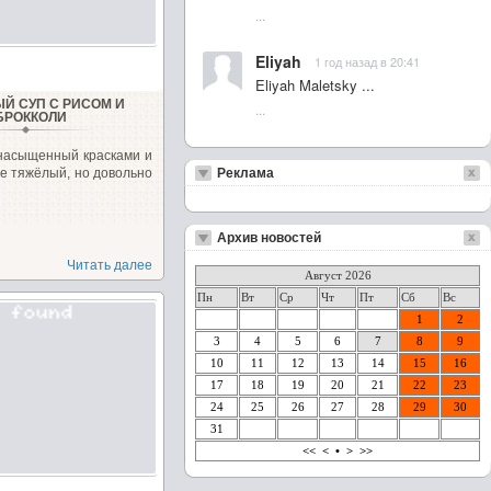
...
Eliyah
1 год назад в 20:41
Eliyah Maletsky ...
Й СУП С РИСОМ И
...
БРОККОЛИ
 насыщенный красками и
Не тяжёлый, но довольно
Реклама
Архив новостей
Читать далее
Август 2026
Пн
Вт
Ср
Чт
Пт
Сб
Вс
1
2
3
4
5
6
7
8
9
10
11
12
13
14
15
16
17
18
19
20
21
22
23
24
25
26
27
28
29
30
31
<<
<
•
>
>>