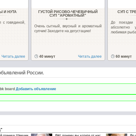
Ы И НУТА
ГУСТОЙ РИСОВО-ЧЕЧЕВИЧНЫЙ
СУП С Т
СУП "АРОМАТНЫЙ"
п с говядиной,
До поездки
Очень сытный, вкусный и ароматный
абсолютно 
супчик! Заходите на дегустацию!
любимая рыба 
Читать далее
40 минут
Читать далее
60 минут
объявлений России.
bk board
Добавить объявление