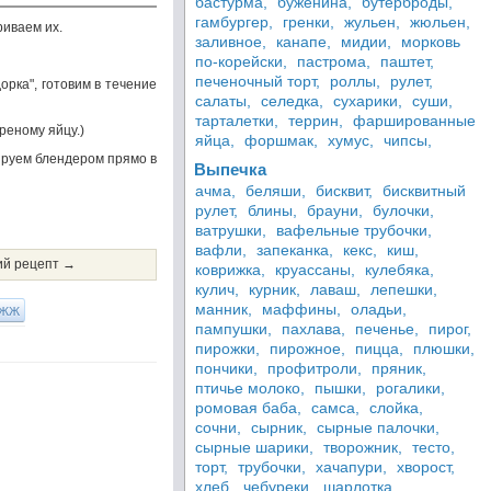
бастурма,
буженина,
бутерброды,
гамбургер,
гренки,
жульен,
жюльен,
риваем их.
заливное,
канапе,
мидии,
морковь
по-корейски,
пастрома,
паштет,
печеночный торт,
роллы,
рулет,
рка", готовим в течение
салаты,
селедка,
сухарики,
суши,
тарталетки,
террин,
фаршированные
реному яйцу.)
яйца,
форшмак,
хумус,
чипсы,
рируем блендером прямо в
Выпечка
ачма,
беляши,
бисквит,
бисквитный
рулет,
блины,
брауни,
булочки,
ватрушки,
вафельные трубочки,
вафли,
запеканка,
кекс,
киш,
й рецепт →
коврижка,
круассаны,
кулебяка,
кулич,
курник,
лаваш,
лепешки,
манник,
маффины,
оладьи,
ЖЖ
пампушки,
пахлава,
печенье,
пирог,
пирожки,
пирожное,
пицца,
плюшки,
пончики,
профитроли,
пряник,
птичье молоко,
пышки,
рогалики,
ромовая баба,
самса,
слойка,
сочни,
сырник,
сырные палочки,
сырные шарики,
творожник,
тесто,
торт,
трубочки,
хачапури,
хворост,
хлеб,
чебуреки,
шарлотка,