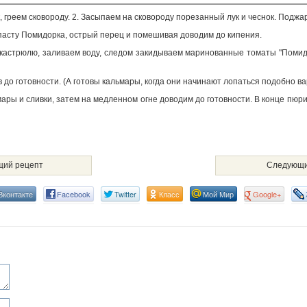
к, греем сковороду. 2. Засыпаем на сковороду порезанный лук и чеснок. Поджа
пасту Помидорка, острый перец и помешивая доводим до кипения.
 кастрюлю, заливаем воду, следом закидываем маринованные томаты "Помидо
 до готовности. (А готовы кальмары, когда они начинают лопаться подобно ва
мары и сливки, затем на медленном огне доводим до готовности. В конце пю
ий рецепт
Следующи
Вконтакте
Facebook
Twitter
Класс
Мой Мир
Google+