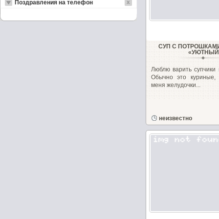
Поздравления на телефон
СУП С ПОТРОШКАМ
«УЮТНЫЙ
Люблю варить супчики 
Обычно это куриные, 
меня желудочки...
неизвестно