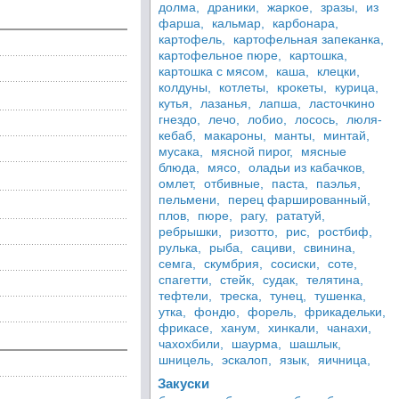
долма,
драники,
жаркое,
зразы,
из
фарша,
кальмар,
карбонара,
картофель,
картофельная запеканка,
картофельное пюре,
картошка,
картошка с мясом,
каша,
клецки,
колдуны,
котлеты,
крокеты,
курица,
кутья,
лазанья,
лапша,
ласточкино
гнездо,
лечо,
лобио,
лосось,
люля-
кебаб,
макароны,
манты,
минтай,
мусака,
мясной пирог,
мясные
блюда,
мясо,
оладьи из кабачков,
омлет,
отбивные,
паста,
паэлья,
пельмени,
перец фаршированный,
плов,
пюре,
рагу,
рататуй,
ребрышки,
ризотто,
рис,
ростбиф,
рулька,
рыба,
сациви,
свинина,
семга,
скумбрия,
сосиски,
соте,
спагетти,
стейк,
судак,
телятина,
тефтели,
треска,
тунец,
тушенка,
утка,
фондю,
форель,
фрикадельки,
фрикасе,
ханум,
хинкали,
чанахи,
чахохбили,
шаурма,
шашлык,
шницель,
эскалоп,
язык,
яичница,
Закуски