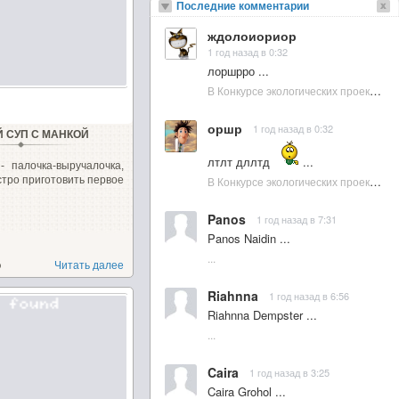
Последние комментарии
ждолоиориор
1 год назад в 0:32
лоршрро ...
В Конкурсе экологических проектов в Подмосковье активно участвовала молодежь :: NewsRbk.ru...
оршр
1 год назад в 0:32
Й СУП С МАНКОЙ
лтлт дллтд
...
- палочка-выручалочка,
В Конкурсе экологических проектов в Подмосковье активно участвовала молодежь :: NewsRbk.ru...
стро приготовить первое
Panos
1 год назад в 7:31
Panos Naidin ...
...
о
Читать далее
Riahnna
1 год назад в 6:56
Riahnna Dempster ...
...
Caira
1 год назад в 3:25
Caira Grohol ...