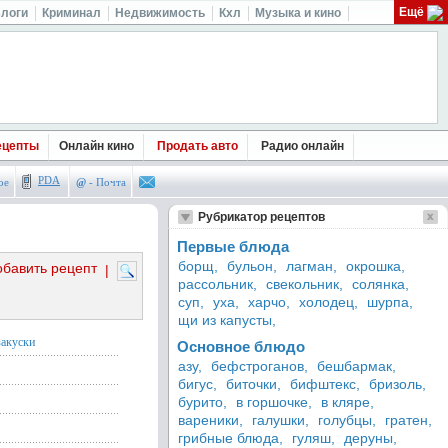
Ещё
логи
Криминал
Недвижимость
Кхл
Музыка и кино
ецепты
Онлайн кино
Продать авто
Радио онлайн
PDA
ое
@
- Почта
Рубрикатор рецептов
Первые блюда
борщ,
бульон,
лагман,
окрошка,
обавить рецепт
|
рассольник,
свекольник,
солянка,
суп,
уха,
харчо,
холодец,
шурпа,
щи из капусты,
закуски
Основное блюдо
азу,
бефстроганов,
бешбармак,
бигус,
биточки,
бифштекс,
бризоль,
бурито,
в горшочке,
в кляре,
вареники,
галушки,
голубцы,
гратен,
грибные блюда,
гуляш,
деруны,