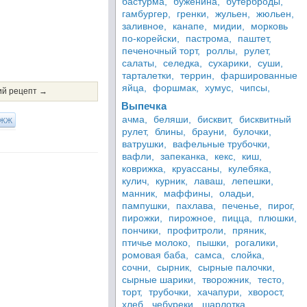
бастурма,
буженина,
бутерброды,
гамбургер,
гренки,
жульен,
жюльен,
заливное,
канапе,
мидии,
морковь
по-корейски,
пастрома,
паштет,
печеночный торт,
роллы,
рулет,
салаты,
селедка,
сухарики,
суши,
тарталетки,
террин,
фаршированные
яйца,
форшмак,
хумус,
чипсы,
й рецепт →
Выпечка
ачма,
беляши,
бисквит,
бисквитный
ЖЖ
рулет,
блины,
брауни,
булочки,
ватрушки,
вафельные трубочки,
вафли,
запеканка,
кекс,
киш,
коврижка,
круассаны,
кулебяка,
кулич,
курник,
лаваш,
лепешки,
манник,
маффины,
оладьи,
пампушки,
пахлава,
печенье,
пирог,
пирожки,
пирожное,
пицца,
плюшки,
пончики,
профитроли,
пряник,
птичье молоко,
пышки,
рогалики,
ромовая баба,
самса,
слойка,
сочни,
сырник,
сырные палочки,
сырные шарики,
творожник,
тесто,
торт,
трубочки,
хачапури,
хворост,
хлеб,
чебуреки,
шарлотка,