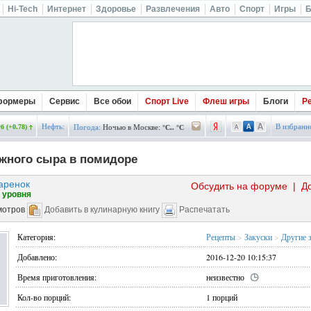
Hi-Tech
Интернет
Здоровье
Развлечения
Авто
Спорт
Игры
Б
формеры
Сервис
Все обои
Спорт Live
Флеш игры
Блоги
Р
Нефть:
В избранн
б (+0.78)
Погода:
Ночью в Москве:
°C.. °C
ожного сыра в помидоре
аренок
Обсудить на форуме
|
Д
 уровня
мотров
Добавить в кулинарную книгу
Распечатать
Категория:
Рецепты
>
Закуски
>
Другие 
Добавлено:
2016-12-20 10:15:37
Время приготовления:
неизвестно
Кол-во порций:
1 порций