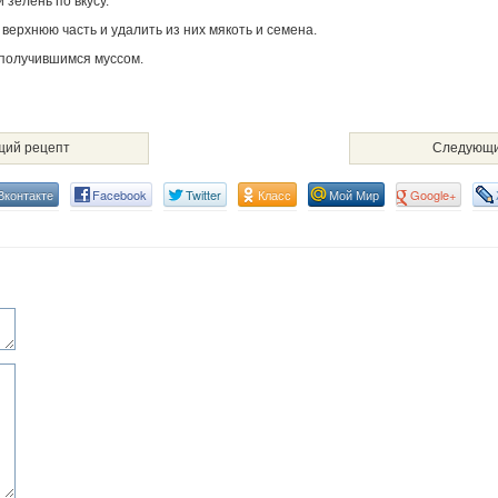
и зелень по вкусу.
 верхнюю часть и удалить из них мякоть и семена.
получившимся муссом.
ий рецепт
Следующи
Вконтакте
Facebook
Twitter
Класс
Мой Мир
Google+