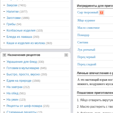
Закуски
(7401)
Ингридиенты для приг
Напитки
(1977)
Сыр творожный
Заготовки
(1886)
Яйцо куриное
Грибы
(54)
Масло сливочное
Колбасные изделия
(103)
Помидор
Блюда из лаваша
(293)
Сметана
Каши и изделия из молока
(363)
Лук репчатый
Назначения рецептов
Перец черный
Украшения для блюд
(330)
Перец сладкий
Готовим в мультиварке
(845)
Личные впечатления о 
Быстро, просто, вкусно
(293)
А это настоящий взрыв вос
Едим на природе
(1566)
нежного, воздушного мусса 
На завтрак
(212)
Пошаговое приготовле
На обед
(561)
На ужин
(123)
1. Яйцо отварить вкруту
Рецепты от шеф-повара
(215)
2. Масло растереть с тв
Старинные рецепты
(13)