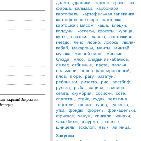
долма,
драники,
жаркое,
зразы,
из
фарша,
кальмар,
карбонара,
картофель,
картофельная запеканка,
картофельное пюре,
картошка,
картошка с мясом,
каша,
клецки,
колдуны,
котлеты,
крокеты,
курица,
кутья,
лазанья,
лапша,
ласточкино
гнездо,
лечо,
лобио,
лосось,
люля-
кебаб,
макароны,
манты,
минтай,
мусака,
мясной пирог,
мясные
блюда,
мясо,
оладьи из кабачков,
омлет,
отбивные,
паста,
паэлья,
пельмени,
перец фаршированный,
плов,
пюре,
рагу,
рататуй,
ребрышки,
ризотто,
рис,
ростбиф,
рулька,
рыба,
сациви,
свинина,
семга,
скумбрия,
сосиски,
соте,
спагетти,
стейк,
судак,
телятина,
ми искрами! Закуска из
йерверка.
тефтели,
треска,
тунец,
тушенка,
утка,
фондю,
форель,
фрикадельки,
фрикасе,
ханум,
хинкали,
чанахи,
чахохбили,
шаурма,
шашлык,
шницель,
эскалоп,
язык,
яичница,
Закуски