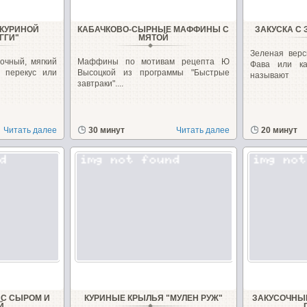
 КУРИНОЙ
КАБАЧКОВО-СЫРНЫЕ МАФФИНЫ С
ЗАКУСКА С
ГГИ"
МЯТОЙ
Зеленая верс
очный, мягкий
Маффины по мотивам рецепта Ю
Фава или к
 перекус или
Высоцкой из программы "Быстрые
называют
завтраки"....
Читать далее
30 минут
Читать далее
20 минут
 С СЫРОМ И
КУРИНЫЕ КРЫЛЬЯ "МУЛЕН РУЖ"
ЗАКУСОЧНЫ
Й