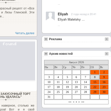
...
красный рецепт от «Все
 и Лизы Глинской. Эти
Eliyah
2 года назад в 20:41
...
Eliyah Maletsky ...
...
Читать далее
Реклама
Архив новостей
Август 2026
Пн
Вт
Ср
Чт
Пт
Сб
Вс
1
2
3
4
5
6
7
8
9
10
11
12
13
14
15
16
17
18
19
20
21
22
23
24
25
26
27
28
29
30
ЗАКУСОЧНЫЙ ТОРТ
ЗНЬ УДАЛАСЬ"
31
<<
<
•
>
>>
, наверное, столько же
варов! Вот и я свой