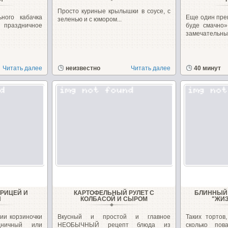
Просто куриные крылышки в соусе, с
ного кабачка
Еще один пре
зеленью и с юмором...
 праздничное
буде смачно»
замечательные
Читать далее
неизвестно
Читать далее
40 минут
УРИЦЕЙ И
КАРТОФЕЛЬНЫЙ РУЛЕТ С
БЛИННЫЙ 
И
КОЛБАСОЙ И СЫРОМ
"ЖИ
ии корзиночки
Вкусный и простой и главное
Таких тортов
дничный или
НЕОБЫЧНЫЙ рецепт блюда из
сколько по