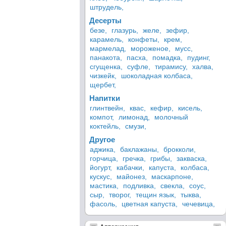
штрудель,
Десерты
безе,
глазурь,
желе,
зефир,
карамель,
конфеты,
крем,
мармелад,
мороженое,
мусс,
панакота,
пасха,
помадка,
пудинг,
сгущенка,
суфле,
тирамису,
халва,
чизкейк,
шоколадная колбаса,
щербет,
Напитки
глинтвейн,
квас,
кефир,
кисель,
компот,
лимонад,
молочный
коктейль,
смузи,
Другое
аджика,
баклажаны,
брокколи,
горчица,
гречка,
грибы,
закваска,
йогурт,
кабачки,
капуста,
колбаса,
кускус,
майонез,
маскарпоне,
мастика,
подливка,
свекла,
соус,
сыр,
творог,
тещин язык,
тыква,
фасоль,
цветная капуста,
чечевица,