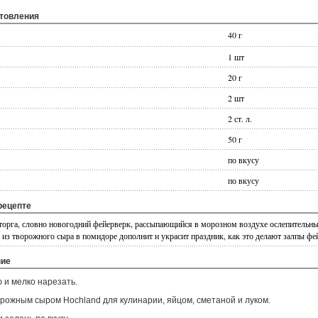
отовления
40 г
1 шт
20 г
2 шт
2 ст. л.
50 г
по вкусу
по вкусу
рецепте
торга, словно новогодний фейерверк, рассыпающийся в морозном воздухе ослепительны
из творожного сыра в помидоре дополнит и украсит праздник, как это делают залпы фе
ние
ю и мелко нарезать.
орожным сыром Hochland для кулинарии, яйцом, сметаной и луком.