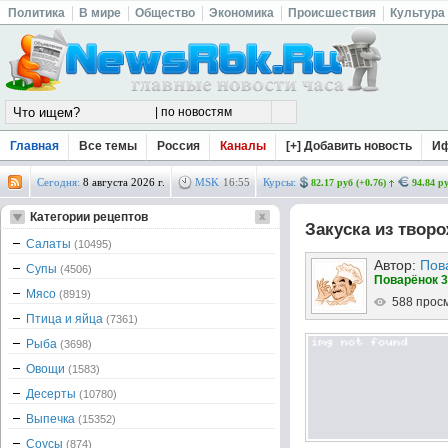
Политика
В мире
Общество
Экономика
Происшествия
Культура
Главная
Все темы
Россия
Каналы
[+] Добавить новость
И
Сегодня:
8 августа 2026 г.
MSK
16
:
55
Курсы:
82.17 руб (+0.76)
94.84 ру
Категории рецептов
Закуска из твор
Салаты
(10495)
Автор:
Пов
Супы
(4506)
Поварёнок 3
Мясо
(8919)
588 прос
Птица и яйца
(7361)
Рыба
(3698)
Овощи
(1583)
Десерты
(10780)
Выпечка
(15352)
Соусы
(874)