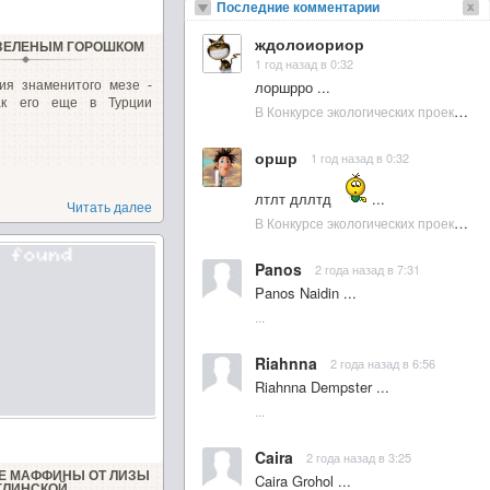
Последние комментарии
ждолоиориор
 ЗЕЛЕНЫМ ГОРОШКОМ
1 год назад в 0:32
лоршрро ...
ия знаменитого мезе -
ак его еще в Турции
В Конкурсе экологических проектов в Подмосковье активно участвовала молодежь :: NewsRbk.ru...
оршр
1 год назад в 0:32
лтлт дллтд
...
Читать далее
В Конкурсе экологических проектов в Подмосковье активно участвовала молодежь :: NewsRbk.ru...
Panos
2 года назад в 7:31
Panos Naidin ...
...
Riahnna
2 года назад в 6:56
Riahnna Dempster ...
...
Caira
2 года назад в 3:25
Е МАФФИНЫ ОТ ЛИЗЫ
Caira Grohol ...
ГЛИНСКОЙ