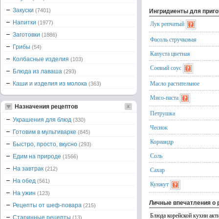
Закуски
(7401)
Ингридиенты для приг
Напитки
(1977)
Лук репчатый
Заготовки
(1886)
Фасоль стручковая
Грибы
(54)
Капуста цветная
Колбасные изделия
(103)
Соевый соус
Блюда из лаваша
(293)
Масло растительное
Каши и изделия из молока
(363)
Мисо-паста
Назначения рецептов
Петрушка
Украшения для блюд
(330)
Чеснок
Готовим в мультиварке
(845)
Кориандр
Быстро, просто, вкусно
(293)
Соль
Едим на природе
(1566)
На завтрак
(212)
Сахар
На обед
(561)
Кунжут
На ужин
(123)
Личные впечатления о 
Рецепты от шеф-повара
(215)
Блюда корейской кухни акт
Старинные рецепты
(13)