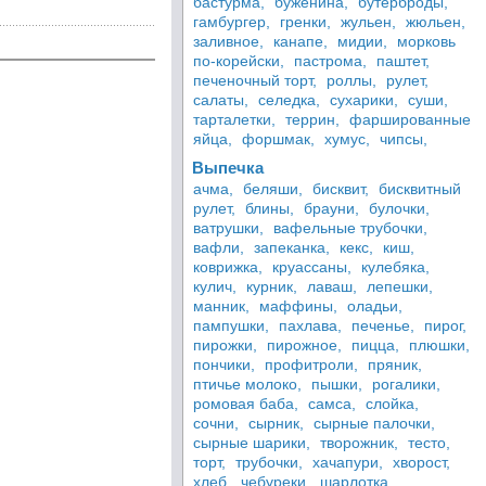
бастурма,
буженина,
бутерброды,
гамбургер,
гренки,
жульен,
жюльен,
заливное,
канапе,
мидии,
морковь
по-корейски,
пастрома,
паштет,
печеночный торт,
роллы,
рулет,
салаты,
селедка,
сухарики,
суши,
тарталетки,
террин,
фаршированные
яйца,
форшмак,
хумус,
чипсы,
Выпечка
ачма,
беляши,
бисквит,
бисквитный
рулет,
блины,
брауни,
булочки,
ватрушки,
вафельные трубочки,
вафли,
запеканка,
кекс,
киш,
коврижка,
круассаны,
кулебяка,
кулич,
курник,
лаваш,
лепешки,
манник,
маффины,
оладьи,
пампушки,
пахлава,
печенье,
пирог,
пирожки,
пирожное,
пицца,
плюшки,
пончики,
профитроли,
пряник,
птичье молоко,
пышки,
рогалики,
ромовая баба,
самса,
слойка,
сочни,
сырник,
сырные палочки,
сырные шарики,
творожник,
тесто,
торт,
трубочки,
хачапури,
хворост,
хлеб,
чебуреки,
шарлотка,