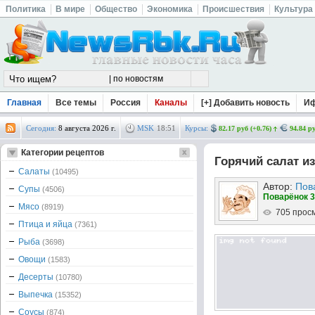
Политика
В мире
Общество
Экономика
Происшествия
Культура
Главная
Все темы
Россия
Каналы
[+] Добавить новость
И
Сегодня:
8 августа 2026 г.
MSK
18
:
51
Курсы:
82.17 руб (+0.76)
94.84 ру
Категории рецептов
Горячий салат и
Салаты
(10495)
Автор:
Пов
Супы
(4506)
Поварёнок 3
Мясо
(8919)
705 прос
Птица и яйца
(7361)
Рыба
(3698)
Овощи
(1583)
Десерты
(10780)
Выпечка
(15352)
Соусы
(874)