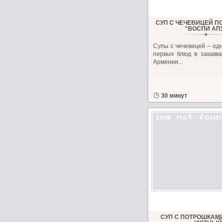
СУП С ЧЕЧЕВИЦЕЙ П
"ВОСПИ АП
Супы с чечевицей – од
первых блюд в закавка
Армении...
30 минут
СУП С ПОТРОШКАМ