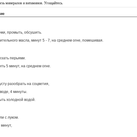
адезь минералов и витаминов. Угощайтесь.
ние
чки, промыть, обсушить.
тительного масла, минут 5 - 7, на среднем огне, помешивая.
езать перьями.
ть 5 минут, на среднем огне.
усту разобрать на соцветия,
воде, 4 минуты.
ыть холодной водой.
ли с луком.
 минут,