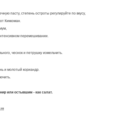
ечную пасту, степень остроты регулируйте по вкусу,
 от Киккоман.
мум,
интенсивном перемешивании.
ьного, чеснок и петрушку измельчить.
нь и молотый кориандр.
ючить.
рнир или остывшим - как салат.
!!