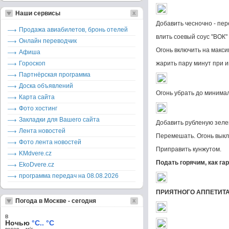
Наши сервисы
Добавить чесночно - пер
Продажа авиабилетов, бронь отелей
влить соевый соус "ВОК"
Онлайн переводчик
Огонь включить на макси
Афиша
Гороскоп
жарить пару минут при 
Партнёрская программа
Доска объявлений
Огонь убрать до минимал
Карта сайта
Фото хостинг
Закладки для Вашего сайта
Добавить рубленую зеле
Лента новостей
Перемешать. Огонь выкл
Фото лента новостей
Приправить кунжутом.
KMdvere.cz
Подать горячим, как га
EkoDvere.cz
программа передач на 08.08.2026
ПРИЯТНОГО АППЕТИТА!
Погода в Москве - сегодня
в
Ночью
°C.. °C
ветер – м/c