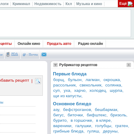
Ещё
логи
Криминал
Недвижимость
Кхл
Музыка и кино
ецепты
Онлайн кино
Продать авто
Радио онлайн
PDA
ое
@
- Почта
Рубрикатор рецептов
Первые блюда
борщ,
бульон,
лагман,
окрошка,
обавить рецепт
|
рассольник,
свекольник,
солянка,
суп,
уха,
харчо,
холодец,
шурпа,
щи из капусты,
пы
Основное блюдо
азу,
бефстроганов,
бешбармак,
бигус,
биточки,
бифштекс,
бризоль,
бурито,
в горшочке,
в кляре,
вареники,
галушки,
голубцы,
гратен,
грибные блюда,
гуляш,
деруны,