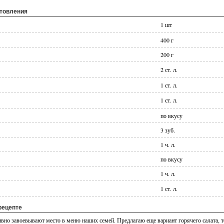
отовления
1 шт
400 г
200 г
2 ст. л.
1 ст. л.
1 ст. л.
по вкусу
3 зуб.
1 ч. л.
по вкусу
1 ч. л.
1 ст. л.
рецепте
ивно завоевывают место в меню наших семей. Предлагаю еще вариант горячего салата, т