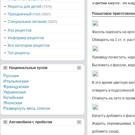
и цветная капуста - это кл
Рецепты для детей
(7375)
Пошаговое приготовле
Праздничный стол
(3567)
Специальное питание
(5207)
Rss рецептов
Фасоль нарезать на кусо
Информер рецептов
Обжарить на 1 ст. л. рас
Все категории рецептов
Топ рецепты
Луковицу почистить, нар
Выложить к фасоли, жари
Национальные кухни
Русская
Итальянская
В это время цветную кап
Французская
отварить в подсоленной 
Украинская
Китайская
Откинуть на сито и пром
Японская
Развернуть весь список
Капусту добавить к фасо
Автомобили с пробегом
Жарить, перемешивая, 5
добавить сахар.