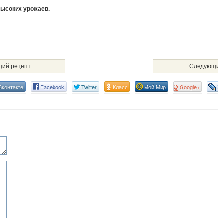
высоких урожаев.
ий рецепт
Следующи
Вконтакте
Facebook
Twitter
Класс
Мой Мир
Google+