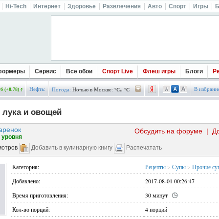
Hi-Tech
Интернет
Здоровье
Развлечения
Авто
Спорт
Игры
Б
формеры
Сервис
Все обои
Спорт Live
Флеш игры
Блоги
Р
Нефть:
В избранн
б (+0.78)
Погода:
Ночью в Москве:
°C.. °C
з лука и овощей
аренок
Обсудить на форуме
|
Д
 уровня
мотров
Добавить в кулинарную книгу
Распечатать
Категория:
Рецепты
>
Супы
>
Прочие су
Добавлено:
2017-08-01 00:26:47
Время приготовления:
30 минут
Кол-во порций:
4 порций