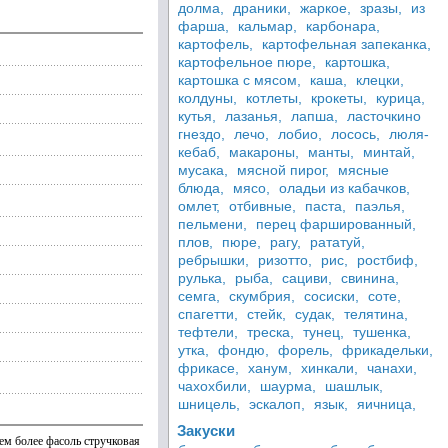
долма,
драники,
жаркое,
зразы,
из
фарша,
кальмар,
карбонара,
картофель,
картофельная запеканка,
картофельное пюре,
картошка,
картошка с мясом,
каша,
клецки,
колдуны,
котлеты,
крокеты,
курица,
кутья,
лазанья,
лапша,
ласточкино
гнездо,
лечо,
лобио,
лосось,
люля-
кебаб,
макароны,
манты,
минтай,
мусака,
мясной пирог,
мясные
блюда,
мясо,
оладьи из кабачков,
омлет,
отбивные,
паста,
паэлья,
пельмени,
перец фаршированный,
плов,
пюре,
рагу,
рататуй,
ребрышки,
ризотто,
рис,
ростбиф,
рулька,
рыба,
сациви,
свинина,
семга,
скумбрия,
сосиски,
соте,
спагетти,
стейк,
судак,
телятина,
тефтели,
треска,
тунец,
тушенка,
утка,
фондю,
форель,
фрикадельки,
фрикасе,
ханум,
хинкали,
чанахи,
чахохбили,
шаурма,
шашлык,
шницель,
эскалоп,
язык,
яичница,
Закуски
ем более фасоль стручковая