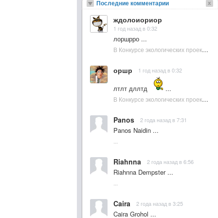
Последние комментарии
ждолоиориор
1 год назад в 0:32
лоршрро ...
В Конкурсе экологических проектов в Подмосковье активно участвовала молодежь :: NewsRbk.ru...
оршр
1 год назад в 0:32
лтлт дллтд
...
В Конкурсе экологических проектов в Подмосковье активно участвовала молодежь :: NewsRbk.ru...
Panos
2 года назад в 7:31
Panos Naidin ...
...
Riahnna
2 года назад в 6:56
Riahnna Dempster ...
...
Caira
2 года назад в 3:25
Caira Grohol ...