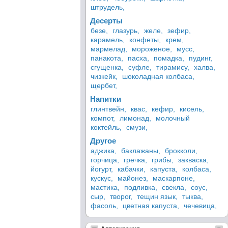
штрудель,
Десерты
безе,
глазурь,
желе,
зефир,
карамель,
конфеты,
крем,
мармелад,
мороженое,
мусс,
панакота,
пасха,
помадка,
пудинг,
сгущенка,
суфле,
тирамису,
халва,
чизкейк,
шоколадная колбаса,
щербет,
Напитки
глинтвейн,
квас,
кефир,
кисель,
компот,
лимонад,
молочный
коктейль,
смузи,
Другое
аджика,
баклажаны,
брокколи,
горчица,
гречка,
грибы,
закваска,
йогурт,
кабачки,
капуста,
колбаса,
кускус,
майонез,
маскарпоне,
мастика,
подливка,
свекла,
соус,
сыр,
творог,
тещин язык,
тыква,
фасоль,
цветная капуста,
чечевица,