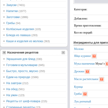
Закуски
(7401)
Категория:
Напитки
(1977)
Заготовки
(1886)
Добавлено:
Грибы
(54)
Время приготовления:
Колбасные изделия
(103)
Кол-во порций:
Блюда из лаваша
(293)
Каши и изделия из молока
(363)
Ингридиенты для приг
Молоко
Назначения рецептов
Яйцо куриное
Украшения для блюд
(330)
Мука пшеничная
Мука
">
Готовим в мультиварке
(845)
Дрожжи
Быстро, просто, вкусно
(293)
Едим на природе
(1566)
Масло растительное
На завтрак
(212)
Курица
На обед
(561)
Грибы
На ужин
(123)
Лук репчатый
Рецепты от шеф-повара
(215)
Старинные рецепты
(13)