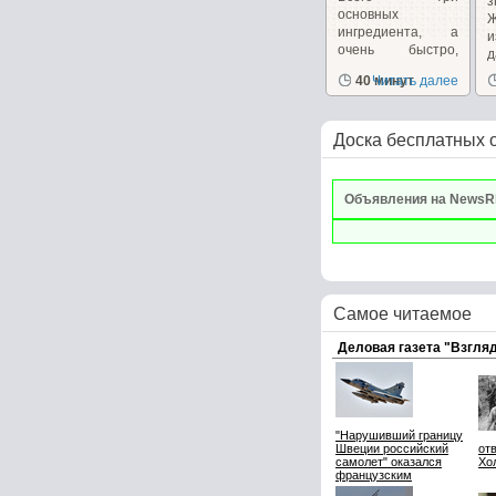
основных
Ж
ингредиента, а
и
очень быстро,
вкусно, сытно.
"
40 минут
Читать далее
Доска бесплатных 
Объявления на NewsR
Самое читаемое