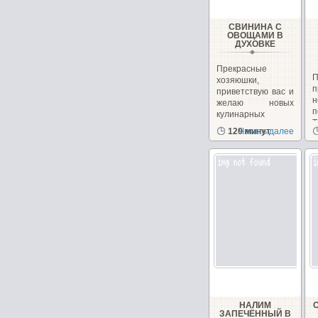
СВИНИНА С
ОВОЩАМИ В
ДУХОВКЕ
Прекрасные
хозяюшки,
п
приветствую вас и
желаю новых
п
кулинарных
Т
открытий и
120 минут
Читать далее
б
хорошего...
НАЛИМ
ЗАПЕЧЁННЫЙ В