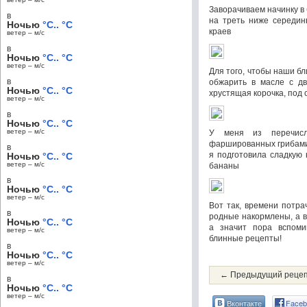
Заворачиваем начинку в
в
на треть ниже середин
Ночью
°C.. °C
краев
ветер – м/c
в
Ночью
°C.. °C
ветер – м/c
Для того, чтобы наши б
в
обжарить в масле с дв
Ночью
°C.. °C
хрустящая корочка, под
ветер – м/c
в
Ночью
°C.. °C
ветер – м/c
У меня из перечисл
фаршированных грибами 
в
я подготовила сладкую
Ночью
°C.. °C
ветер – м/c
бананы
в
Ночью
°C.. °C
ветер – м/c
Вот так, времени потра
в
родные накормлены, а 
Ночью
°C.. °C
а значит пора вспоми
ветер – м/c
блинные рецепты!
в
Ночью
°C.. °C
ветер – м/c
← Предыдущий реце
в
Ночью
°C.. °C
ветер – м/c
Вконтакте
Faceb