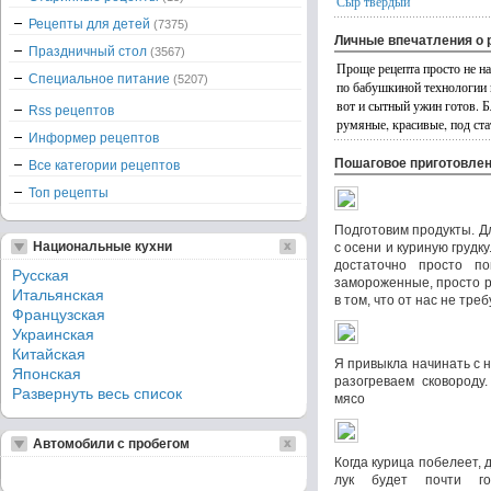
Сыр твердый
Рецепты для детей
(7375)
Личные впечатления о 
Праздничный стол
(3567)
Проще рецепта просто не на
Специальное питание
(5207)
по бабушкиной технологии 
вот и сытный ужин готов. Б
Rss рецептов
румяные, красивые, под ст
Информер рецептов
Пошаговое приготовле
Все категории рецептов
Топ рецепты
Подготовим продукты. Д
Национальные кухни
с осени и куриную грудк
достаточно просто п
Русская
замороженные, просто р
Итальянская
в том, что от нас не тре
Французская
Украинская
Китайская
Я привыкла начинать с н
Японская
разогреваем сковороду
Развернуть весь список
мясо
Автомобили с пробегом
Когда курица побелеет,
лук будет почти г