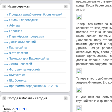
предварительно отварен
конце. Когда берем све
Наши сервисы
луком
Продажа авиабилетов, бронь отелей
Онлайн переводчик
Теперь возьмемся за т
Афиша
блинчики тонкие, румян
Гороскоп
полтора стакана молок
было сильно горячим
Партнёрская программа
Добавляем пару столов
Доска объявлений
пакетик дрожжей и пар
Карта сайта
Дрожжи начнут работа
остальную муку, тесто 
Фото хостинг
можно брать ложкой. М
Закладки для Вашего сайта
должна хорошо разог
Лента новостей
равномерно подрумянив
Фото лента новостей
KMdvere.cz
Теперь в тесто добавляе
EkoDvere.cz
жидким, блинным. Его у
программа передач на 06.08.2026
В уже немного остыв
Погода в Москве - сегодня
крупной терке сыр, пер
в
Ночью
°C.. °C
ветер – м/c