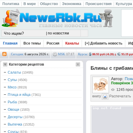
Политика
В мире
Общество
Экономика
Происшествия
Культура
Главная
Все темы
Россия
Каналы
[+] Добавить новость
И
Сегодня:
6 августа 2026 г.
MSK
17
:
17
Курсы:
80.93 руб (-0.20)
93.19 руб
Категории рецептов
Блины с грибами
Салаты
(10495)
Автор:
Пов
Супы
(4506)
Поварёнок 3
Мясо
(8919)
1245 про
Птица и яйца
(7361)
книгу
Распечатать
Рыба
(3698)
Овощи
(1583)
Десерты
(10780)
Выпечка
(15352)
Соусы
(874)