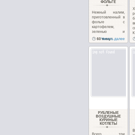
ФОЛЬГЕ
Нежный налим,
р
приготовленный в
фольге с
в
картофелем,
с
зеленью и
К
лимоном.
60 минут
Читать далее
РУБЛЕНЫЕ
ВОЗДУШНЫЕ
КУРИНЫЕ
КОТЛЕТЫ
Всего три