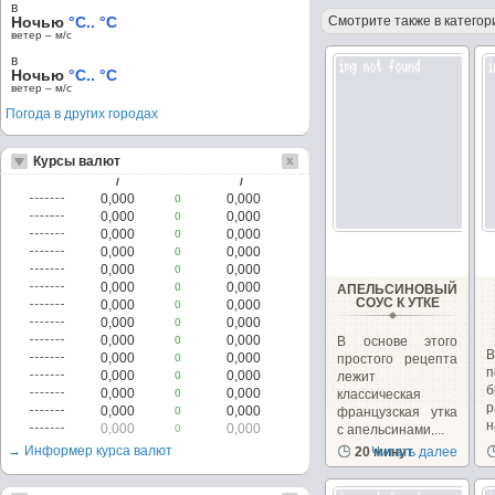
в
Ночью
°C.. °C
Смотрите также в категор
ветер – м/c
в
Ночью
°C.. °C
ветер – м/c
Погода в других городах
Курсы валют
/
/
0,000
0,000
0
0,000
0,000
0
0,000
0,000
0
0,000
0,000
0
0,000
0,000
0
0,000
0,000
0
АПЕЛЬСИНОВЫЙ
СОУС К УТКЕ
0,000
0,000
0
0,000
0,000
0
0,000
0,000
0
В основе этого
0,000
0,000
0
простого рецепта
п
0,000
0,000
0
лежит
б
0,000
0,000
0
классическая
р
0,000
0,000
0
французская утка
0,000
0,000
0
с апельсинами,...
п
→ Информер курса валют
20 минут
Читать далее
в