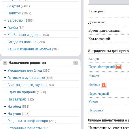
Закуски
(7401)
Категория:
Напитки
(1977)
Заготовки
(1886)
Добавлено:
Грибы
(54)
Время приготовления:
Колбасные изделия
(103)
Кол-во порций:
Блюда из лаваша
(293)
Каши и изделия из молока
(363)
Ингридиенты для приг
Кетчуп
Назначения рецептов
Перец болгарский
Украшения для блюд
(330)
Кунжут
Готовим в мультиварке
(845)
Имбирь
Быстро, просто, вкусно
(293)
Едим на природе
(1566)
Перец черный
На завтрак
(212)
Укроп
На обед
(561)
Петрушка
На ужин
(123)
Личные впечатления о 
Рецепты от шеф-повара
(215)
На праздничный стол я все
Старинные рецепты
(13)