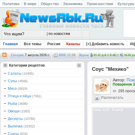
Политика
В мире
Общество
Экономика
Происшествия
Культура
Главная
Все темы
Россия
Каналы
[+] Добавить новость
И
Сегодня:
7 августа 2026 г.
MSK
11
:
18
Курсы:
81.41 руб (+0.48)
94.06 ру
Категории рецептов
Соус "Мехико"
Салаты
(10495)
Автор:
Пов
Супы
(4506)
Поварёнок 3
Мясо
(8919)
295 прос
Птица и яйца
(7361)
Распечатать
Рыба
(3698)
Овощи
(1583)
Десерты
(10780)
Выпечка
(15352)
Соусы
(874)