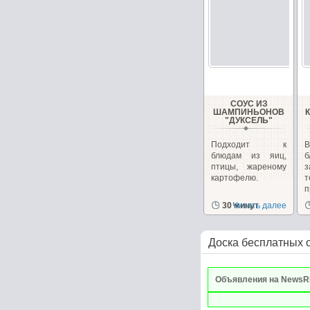
СОУС ИЗ
ШАМПИНЬОНОВ
"ДУКСЕЛЬ"
Подходит к
блюдам из яиц,
б
птицы, жареному
з
картофелю.
п
р
30 минут
Читать далее
Доска бесплатных 
Объявления на NewsR