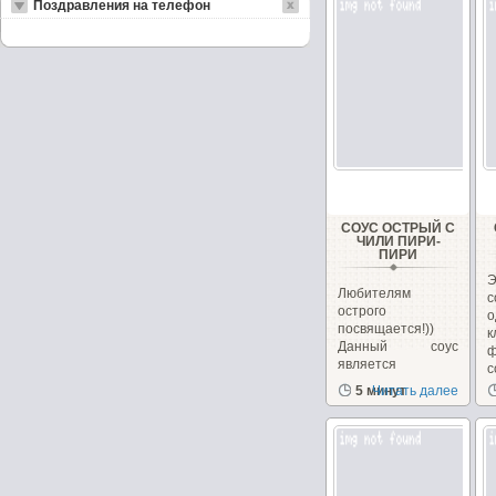
Поздравления на телефон
СОУС ОСТРЫЙ С
ЧИЛИ ПИРИ-
ПИРИ
Любителям
острого
посвящается!))
к
Данный соус
ф
является
с
кулинарным...
5 минут
Читать далее