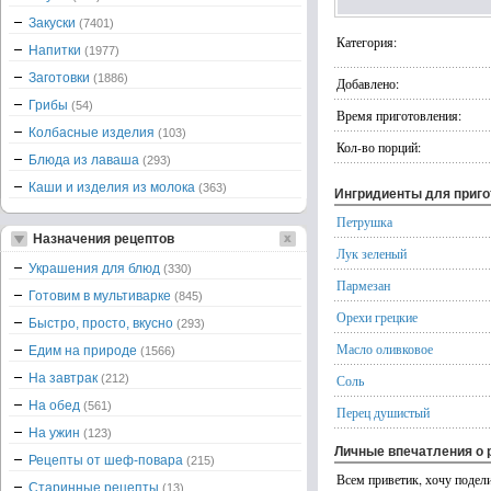
Закуски
(7401)
Категория:
Напитки
(1977)
Заготовки
(1886)
Добавлено:
Грибы
(54)
Время приготовления:
Колбасные изделия
(103)
Кол-во порций:
Блюда из лаваша
(293)
Каши и изделия из молока
(363)
Ингридиенты для приг
Петрушка
Назначения рецептов
Лук зеленый
Украшения для блюд
(330)
Пармезан
Готовим в мультиварке
(845)
Орехи грецкие
Быстро, просто, вкусно
(293)
Масло оливковое
Едим на природе
(1566)
На завтрак
(212)
Соль
На обед
(561)
Перец душистый
На ужин
(123)
Личные впечатления о 
Рецепты от шеф-повара
(215)
Всем приветик, хочу подели
Старинные рецепты
(13)