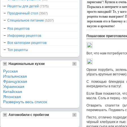
пармезана"! Купила я очень
Рецепты для детей
Порылась в интернете и натк
(7375)
просто находкой! Те, у кого
Праздничный стол
(3567)
рецепта только выиграют! П
Специальное питание
(5207)
переложив его в баночку и
вкусно и ароматно!
Rss рецептов
Информер рецептов
Пошаговое приготовле
Все категории рецептов
Топ рецепты
Вот, что нам потребуетс
Национальные кухни
Орехи порубить, зелень
Русская
убрать крупные веточки)
Итальянская
Французская
С помощью блендера и
Украинская
ингредиенты в пасту!
Китайская
Если Вам покажется, что
Японская
масла. Соль и перец - по 
Развернуть весь список
Отварить спагетти (а
перемешать. Подавать с
Автомобили с пробегом
Песто, отлично подходи
чёрный хлебушек и пью 
кусочек сыра или колбас