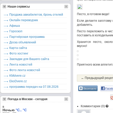
Наши сервисы
Песто, в готовом виде!
Продажа авиабилетов, бронь отелей
Онлайн переводчик
Если делаете заготовку 
добавлять.
Афиша
Гороскоп
Песто переложить в чис
поставить в холодильник
Партнёрская программа
Хранится песто, окол
Доска объявлений
вкусно!
Карта сайта
Фото хостинг
Закладки для Вашего сайта
Лента новостей
Приятного всем аппетит
Фото лента новостей
KMdvere.cz
← Предыдущий реце
EkoDvere.cz
программа передач на 07.08.2026
Вконтакте
Faceb
Погода в Москве - сегодня
Комментарии (
0
)
в
Ночью
°C.. °C
ветер – м/c