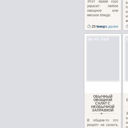
Этот яркий соус
р
украсит любое
п
овощное или
мясное блюдо.
м
25 минут
Читать далее
ОБЫЧНЫЙ
ОВОЩНОЙ
САЛАТ С
НЕОБЫЧНОЙ
ЗАПРАВКОЙ
В общем-то это
х
рецепт не салата,
о