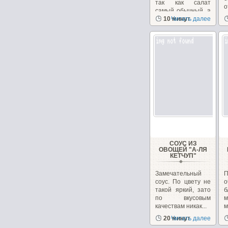
так как салат
о
самый обычный, а
з
рецепт заправки.
10 минут
Читать далее
СОУС ИЗ
ОВОЩЕЙ "А-ЛЯ
КЕТЧУП"
Замечательный
соус. По цвету не
такой яркий, зато
б
по вкусовым
качествам никак...
м
20 минут
Читать далее