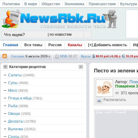
Политика
В мире
Общество
Экономика
Происшествия
Культура
Главная
Все темы
Россия
Каналы
[+] Добавить новость
И
Сегодня:
6 августа 2026 г.
MSK
01
:
17
Курсы:
80.93 руб (-0.20)
93.19 руб
Категории рецептов
Песто из зелени 
Салаты
(10495)
Автор:
Пов
Супы
(4506)
Поварёнок 3
Мясо
(8919)
371 прос
Птица и яйца
(7361)
Распечатать
Рыба
(3698)
Овощи
(1583)
Десерты
(10780)
Выпечка
(15352)
Соусы
(874)