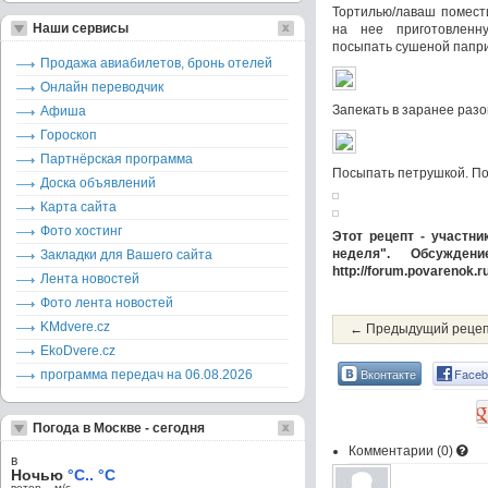
Тортилью/лаваш помест
Наши сервисы
на нее приготовленн
посыпать сушеной папри
Продажа авиабилетов, бронь отелей
Онлайн переводчик
Запекать в заранее разо
Афиша
Гороскоп
Партнёрская программа
Посыпать петрушкой. По
Доска объявлений
Карта сайта
Фото хостинг
Этот рецепт - участни
неделя". Обсужде
Закладки для Вашего сайта
http://forum.povarenok.
Лента новостей
Фото лента новостей
KMdvere.cz
← Предыдущий реце
EkoDvere.cz
Вконтакте
Faceb
программа передач на 06.08.2026
Погода в Москве - сегодня
Комментарии (
0
)
в
Ночью
°C.. °C
ветер – м/c