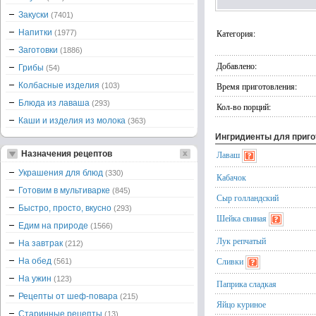
Закуски
(7401)
Напитки
Категория:
(1977)
Заготовки
(1886)
Добавлено:
Грибы
(54)
Колбасные изделия
Время приготовления:
(103)
Блюда из лаваша
(293)
Кол-во порций:
Каши и изделия из молока
(363)
Ингридиенты для приг
Назначения рецептов
Лаваш
Украшения для блюд
(330)
Кабачок
Готовим в мультиварке
(845)
Сыр голландский
Быстро, просто, вкусно
(293)
Шейка свиная
Едим на природе
(1566)
Лук репчатый
На завтрак
(212)
Сливки
На обед
(561)
На ужин
(123)
Паприка сладкая
Рецепты от шеф-повара
(215)
Яйцо куриное
Старинные рецепты
(13)