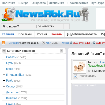
Политика
В мире
Общество
Экономика
Происшествия
Культура
Главная
Все темы
Россия
Каналы
[+] Добавить новость
И
Сегодня:
6 августа 2026 г.
MSK
20
:
11
Курсы:
80.93 руб (-0.20)
93.19 руб
Категории рецептов
Ленивый "киш" с
Салаты
(10495)
Автор:
Пов
Супы
(4506)
Поварёнок 3
Мясо
(8919)
522 прос
Птица и яйца
(7361)
Распечатать
Рыба
(3698)
Овощи
(1583)
Десерты
(10780)
Выпечка
(15352)
Соусы
(874)