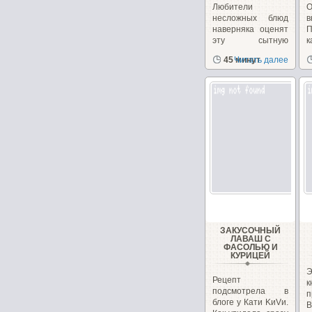
Любители
несложных блюд
в
наверняка оценят
П
эту сытную
к
запеканку из
45 минут
Читать далее
фасоли.
п
ЗАКУСОЧНЫЙ
ЛАВАШ С
ФАСОЛЬЮ И
КУРИЦЕЙ
Э
Рецепт
подсмотрела в
п
блоге у Кати KиVи.
В