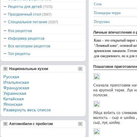
Соль
Рецепты для детей
(7375)
Помидоры черри
Праздничный стол
(3567)
Петрушка
Специальное питание
(5207)
Rss рецептов
Личные впечатления о 
Информер рецептов
Киш – это открытый пирог и
"Ленивый киш", основой ко
Все категории рецептов
армянским лавашом. Готови
Топ рецепты
для ежедневного, но и для 
Пошаговое приготовле
Национальные кухни
Русская
Итальянская
Сначала приготовим нач
Французская
на крупной терке. Лук 
Украинская
полоски.
Китайская
Японская
Развернуть весь список
Яйца взбить со сливками
малость - сыр и шейка 
сыр, лук, шейку.
Автомобили с пробегом