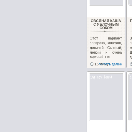
ОВСЯНАЯ КАША
С ЯБЛОЧНЫМ
СОКОМ
Этот вариант
завтрака, конечно,
п
девичий. Сытный,
лёгкий и очень
Д
вкусный. Не...
д
д
15 минут
Читать далее