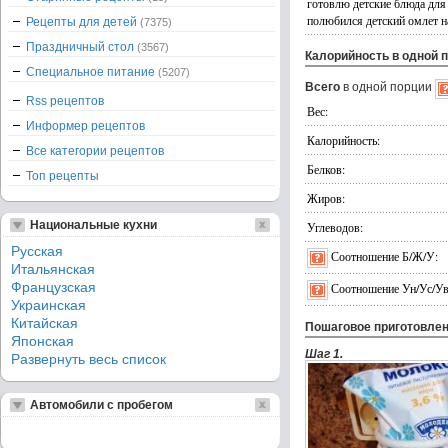
готовлю детские блюда для
полюбился детский омлет на
Рецепты для детей
(7375)
Праздничный стол
(3567)
Калорийность в одной 
Специальное питание
(5207)
Всего
в одной порции
Rss рецептов
Вес:
Информер рецептов
Калорийность:
Все категории рецептов
Белков:
Топ рецепты
Жиров:
Национальные кухни
Углеводов:
Русская
Соотношение Б/Ж/У:
Итальянская
Французская
Соотношение Ун/Ус/Ув
Украинская
Китайская
Пошаговое приготовле
Японская
Шаг 1.
Развернуть весь список
Автомобили с пробегом