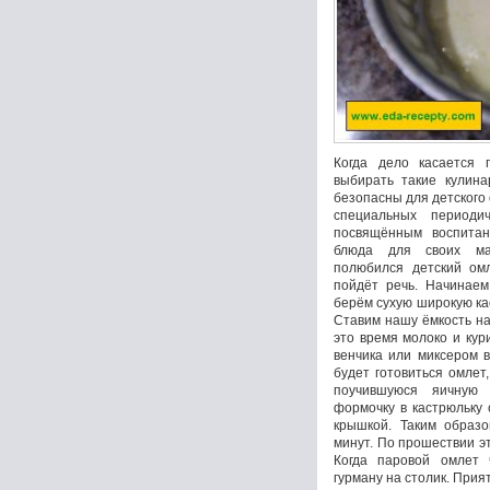
Когда дело касается 
выбирать такие кулин
безопасны для детского
специальных периодич
посвящённым воспитан
блюда для своих ма
полюбился детский ом
пойдёт речь. Начинаем
берём сухую широкую ка
Ставим нашу ёмкость на
это время молоко и ку
венчика или миксером в
будет готовиться омлет
поучившуюся яичную 
формочку в кастрюльку 
крышкой. Таким образо
минут. По прошествии э
Когда паровой омлет 
гурману на столик. Прият