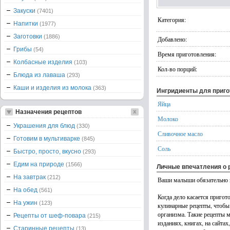
Закуски
(7401)
Категория:
Напитки
(1977)
Заготовки
(1886)
Добавлено:
Грибы
(54)
Время приготовления:
Колбасные изделия
(103)
Кол-во порций:
Блюда из лаваша
(293)
Каши и изделия из молока
(363)
Ингридиенты для приг
Яйца
Назначения рецептов
Молоко
Украшения для блюд
(330)
Сливочное масло
Готовим в мультиварке
(845)
Соль
Быстро, просто, вкусно
(293)
Едим на природе
(1566)
Личные впечатления о 
На завтрак
(212)
Ваши малыши обязательно 
На обед
(561)
Когда дело касается пригот
На ужин
(123)
кулинарные рецепты, чтобы
организма. Такие рецепты 
Рецепты от шеф-повара
(215)
изданиях, книгах, на сайта
Старинные рецепты
(13)