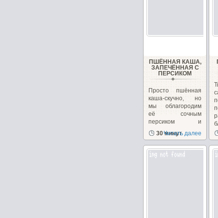
ПШЁННАЯ КАША,
ЗАПЕЧЁННАЯ С
ПЕРСИКОМ
Т
Просто пшённая
каша-скучно, но
мы облагородим
п
её сочным
р
персиком и
б
преподнесём...
30 минут
Читать далее