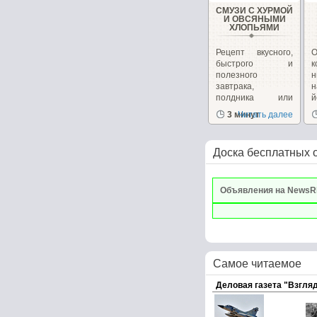
СМУЗИ С ХУРМОЙ
И ОВСЯНЫМИ
ХЛОПЬЯМИ
Рецепт вкусного,
О
быстрого и
к
полезного
завтрака,
н
полдника или
перекуса от
с
3 минут
Читать далее
Юлии...
Доска бесплатных 
Объявления на NewsR
Самое читаемое