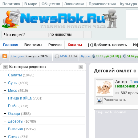
Политика
В мире
Общество
Экономика
Происшествия
Культура
Главная
Все темы
Россия
Каналы
[+] Добавить новость
И
Сегодня:
7 августа 2026 г.
MSK
11
:
34
Курсы:
81.41 руб (+0.48)
94.06 ру
Категории рецептов
Детский омлет с
Салаты
(10495)
Автор:
Пов
Супы
(4506)
Поварёнок 3
Мясо
(8919)
602 прос
Птица и яйца
(7361)
Распечатать
Рыба
(3698)
Овощи
(1583)
Десерты
(10780)
Выпечка
(15352)
Соусы
(874)