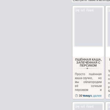
Смотрите также в категор
ПШЁННАЯ КАША,
ЗАПЕЧЁННАЯ С
ПЕРСИКОМ
Т
Просто пшённая
каша-скучно, но
мы облагородим
п
её сочным
р
персиком и
б
преподнесём...
30 минут
Читать далее