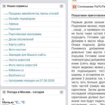
Наши сервисы
Соотношение Ун/Ус/Ув
Продажа авиабилетов, бронь отелей
Пошаговое приготовле
Онлайн переводчик
Первым делом зальем 
Афиша
Подогреем молоко, пере
Гороскоп
...сахар ...и примерно 
не была такая густая)
Партнёрская программа
подходить Готовим сдо
Доска объявлений
Добавим в масло яйца .
Карта сайта
Опара подошла. Доба
Понемногу добавляем
Фото хостинг
довольно таки крутое 
Закладки для Вашего сайта
подъема Готовим начин
температуры) добавляем я
Лента новостей
изюм (слить воду чере
Фото лента новостей
творог жидковат, можно
KMdvere.cz
Из подошедшего тест
шарика, и оставляем их
EkoDvere.cz
делаем 3 разреза так, 
программа передач на 07.08.2026
часть чуть больше дру
трёх частей (самую ма
скрепляем. Затем дела
Погода в Москве - сегодня
последней оборачиваем
скрепления должно быть
в
иначе они будут падать
Ночью
°C.. °C
последнюю часть. "Ро
ветер – м/c