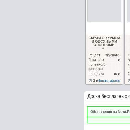
СМУЗИ С ХУРМОЙ
И ОВСЯНЫМИ
ХЛОПЬЯМИ
Рецепт вкусного,
О
быстрого и
к
полезного
завтрака,
н
полдника или
перекуса от
с
3 минут
Читать далее
Юлии...
Доска бесплатных 
Объявления на NewsR