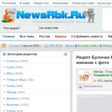
Политика
В мире
Общество
Экономика
Происшествия
Культура
Главная
Все темы
Россия
Каналы
[+] Добавить новость
И
Сегодня:
7 августа 2026 г.
MSK
06
:
54
Курсы:
81.41 руб (+0.48)
94.06 ру
Категории рецептов
Рецепт Булочки 
Салаты
(10495)
изюмом с фото
Супы
(4506)
Автор:
Пов
Мясо
(8919)
Поварёнок 3
Птица и яйца
(7361)
611 прос
Рыба
(3698)
Распечатать
Овощи
(1583)
Десерты
(10780)
Выпечка
(15352)
Соусы
(874)