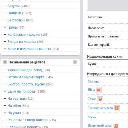
Закуски
(7401)
Напитки
(1977)
Категория:
Заготовки
(1886)
Грибы
Добавлено:
(54)
Колбасные изделия
(103)
Время приготовления:
Блюда из лаваша
(293)
Кол-во порций:
Каши и изделия из молока
(363)
Национальная кухня
Назначения рецептов
Кухня
Украшения для блюд
(330)
Ингридиенты для приг
Готовим в мультиварке
(845)
Молоко
Быстро, просто, вкусно
(293)
Яйца
Едим на природе
(1566)
Сахар
На завтрак
(212)
На обед
(561)
Сливочное масло
На ужин
(123)
Мука
Рецепты от шеф-повара
(215)
Ванильный сахар
Старинные рецепты
(13)