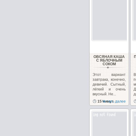
ОВСЯНАЯ КАША
С ЯБЛОЧНЫМ
СОКОМ
Этот вариант
завтрака, конечно,
п
девичий. Сытный,
лёгкий и очень
Д
вкусный. Не...
д
д
15 минут
Читать далее