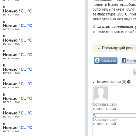
подойти В желток добав
в
булочкиВыпекаем було
Ночью
°C.. °C
температуре 180 С при
ветер – м/c
меня указано без подъем
в
Ночью
°C.. °C
С какими напитками 
ветер – м/c
теплое молочко или чай 
в
Ночью
°C.. °C
ветер – м/c
← Предыдущий реце
в
Ночью
°C.. °C
ветер – м/c
Вконтакте
Faceb
в
Ночью
°C.. °C
ветер – м/c
в
Комментарии (
0
)
Ночью
°C.. °C
ветер – м/c
в
Ночью
°C.. °C
ветер – м/c
в
Ночью
°C.. °C
ветер – м/c
в
Ночью
°C.. °C
ветер – м/c