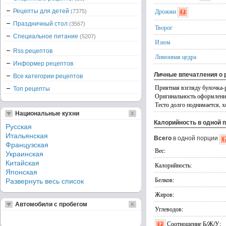
Дрожжи
Рецепты для детей
(7375)
Праздничный стол
(3567)
Творог
Специальное питание
(5207)
Изюм
Rss рецептов
Лимонная цедра
Информер рецептов
Личные впечатления о 
Все категории рецептов
Приятная взгляду булочка-р
Топ рецепты
Оригинальность оформлен
Тесто долго поднимается, хо
Национальные кухни
Калорийность в одной 
Русская
Итальянская
Всего
в одной порции
Французская
Вес:
Украинская
Китайская
Калорийность:
Японская
Белков:
Развернуть весь список
Жиров:
Автомобили с пробегом
Углеводов:
Соотношение Б/Ж/У: