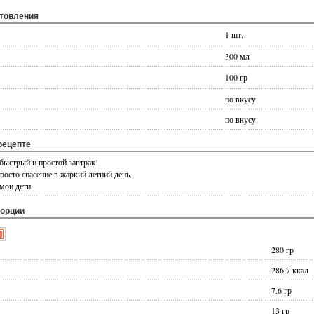
отовления
1 шт.
300 мл
100 гр
по вкусу
по вкусу
рецепте
быстрый и простой завтрак!
росто спасение в жаркий летний день.
мои дети.
порции
280
гр
286.7
ккал
7.6
гр
13
гр