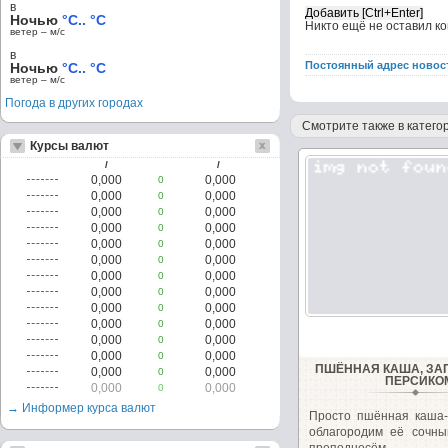
в
Ночью
°C.. °C
Никто ещё не оставил к
ветер – м/c
в
Постоянный адрес новос
Ночью
°C.. °C
ветер – м/c
Погода в других городах
Смотрите также в категор
Курсы валют
/
/
0,000
0,000
0
0,000
0,000
0
0,000
0,000
0
0,000
0,000
0
0,000
0,000
0
0,000
0,000
0
0,000
0,000
0
0,000
0,000
0
0,000
0,000
0
0,000
0,000
0
0,000
0,000
0
0,000
0,000
0
ПШЁННАЯ КАША, ЗА
0,000
0,000
0
ПЕРСИКО
0,000
0,000
0
→ Информер курса валют
Просто пшённая каша-
облагородим её сочны