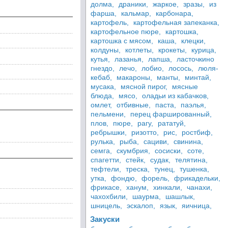
долма,
драники,
жаркое,
зразы,
из
фарша,
кальмар,
карбонара,
картофель,
картофельная запеканка,
картофельное пюре,
картошка,
картошка с мясом,
каша,
клецки,
колдуны,
котлеты,
крокеты,
курица,
кутья,
лазанья,
лапша,
ласточкино
гнездо,
лечо,
лобио,
лосось,
люля-
кебаб,
макароны,
манты,
минтай,
мусака,
мясной пирог,
мясные
блюда,
мясо,
оладьи из кабачков,
омлет,
отбивные,
паста,
паэлья,
пельмени,
перец фаршированный,
плов,
пюре,
рагу,
рататуй,
ребрышки,
ризотто,
рис,
ростбиф,
рулька,
рыба,
сациви,
свинина,
семга,
скумбрия,
сосиски,
соте,
спагетти,
стейк,
судак,
телятина,
тефтели,
треска,
тунец,
тушенка,
утка,
фондю,
форель,
фрикадельки,
фрикасе,
ханум,
хинкали,
чанахи,
чахохбили,
шаурма,
шашлык,
шницель,
эскалоп,
язык,
яичница,
Закуски