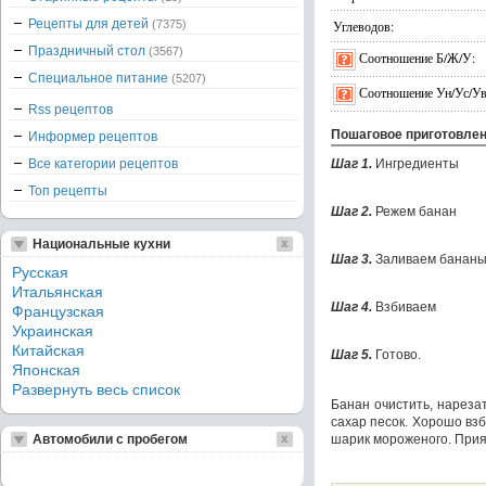
Рецепты для детей
(7375)
Углеводов:
Праздничный стол
(3567)
Соотношение Б/Ж/У:
Специальное питание
(5207)
Соотношение Ун/Ус/Ув
Rss рецептов
Пошаговое приготовле
Информер рецептов
Все категории рецептов
Шаг 1.
Ингредиенты
Топ рецепты
Шаг 2.
Режем банан
Национальные кухни
Шаг 3.
Заливаем бананы
Русская
Итальянская
Шаг 4.
Взбиваем
Французская
Украинская
Китайская
Шаг 5.
Готово.
Японская
Развернуть весь список
Банан очистить, нареза
сахар песок. Хорошо взб
Автомобили с пробегом
шарик мороженого. Прия