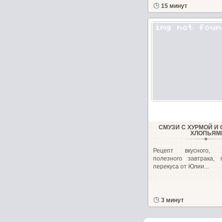
15 минут
СМУЗИ С ХУРМОЙ И
ХЛОПЬЯМ
Рецепт вкусного,
полезного завтрака, 
перекуса от Юлии...
3 минут