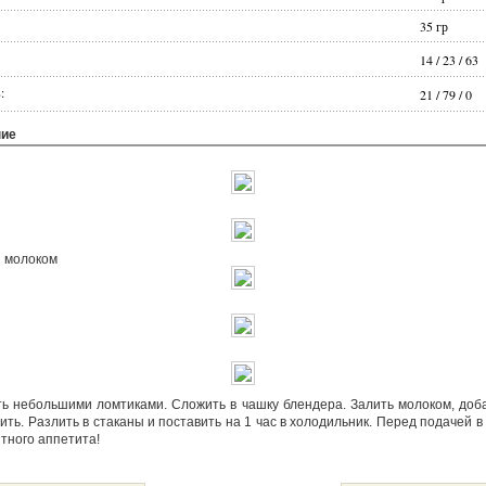
35
гр
14
/
23
/
63
:
21
/
79
/
0
ние
 молоком
ть небольшими ломтиками. Сложить в чашку блендера. Залить молоком, доб
ить. Разлить в стаканы и поставить на 1 час в холодильник. Перед подачей 
тного аппетита!