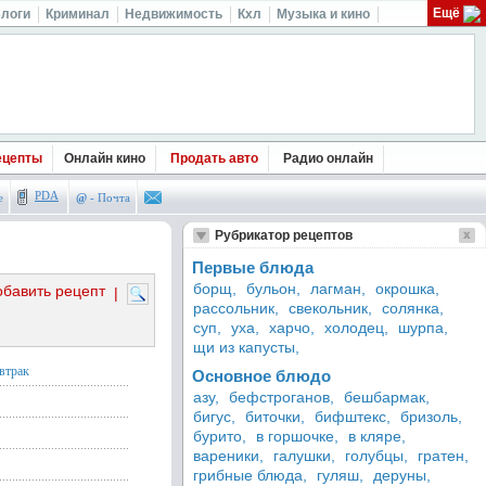
Ещё
логи
Криминал
Недвижимость
Кхл
Музыка и кино
ецепты
Онлайн кино
Продать авто
Радио онлайн
PDA
е
@
- Почта
Рубрикатор рецептов
Первые блюда
борщ,
бульон,
лагман,
окрошка,
обавить рецепт
|
рассольник,
свекольник,
солянка,
суп,
уха,
харчо,
холодец,
шурпа,
щи из капусты,
втрак
Основное блюдо
азу,
бефстроганов,
бешбармак,
бигус,
биточки,
бифштекс,
бризоль,
бурито,
в горшочке,
в кляре,
вареники,
галушки,
голубцы,
гратен,
грибные блюда,
гуляш,
деруны,