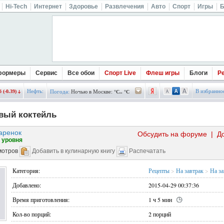
Hi-Tech
Интернет
Здоровье
Развлечения
Авто
Спорт
Игры
Б
формеры
Сервис
Все обои
Спорт Live
Флеш игры
Блоги
Р
Нефть:
В избранно
 (-0.39)
Погода:
Ночью в Москве:
°C.. °C
вый коктейль
аренок
Обсудить на форуме
|
Д
 уровня
мотров
Добавить в кулинарную книгу
Распечатать
Категория:
Рецепты
>
На завтрак
>
На за
Добавлено:
2015-04-29 00:37:36
Время приготовления:
1 ч 5 мин
Кол-во порций:
2 порций