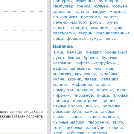
бастурма,
буженина,
бутерброды,
гамбургер,
гренки,
жульен,
жюльен,
заливное,
канапе,
мидии,
морковь
по-корейски,
пастрома,
паштет,
печеночный торт,
роллы,
рулет,
салаты,
селедка,
сухарики,
суши,
тарталетки,
террин,
фаршированные
яйца,
форшмак,
хумус,
чипсы,
Выпечка
ачма,
беляши,
бисквит,
бисквитный
рулет,
блины,
брауни,
булочки,
ватрушки,
вафельные трубочки,
вафли,
запеканка,
кекс,
киш,
коврижка,
круассаны,
кулебяка,
кулич,
курник,
лаваш,
лепешки,
манник,
маффины,
оладьи,
пампушки,
пахлава,
печенье,
пирог,
пирожки,
пирожное,
пицца,
плюшки,
пончики,
профитроли,
пряник,
птичье молоко,
пышки,
рогалики,
ромовая баба,
самса,
слойка,
авить ванильный сахар и
в каждый стакан положить
сочни,
сырник,
сырные палочки,
сырные шарики,
творожник,
тесто,
торт,
трубочки,
хачапури,
хворост,
хлеб,
чебуреки,
шарлотка,