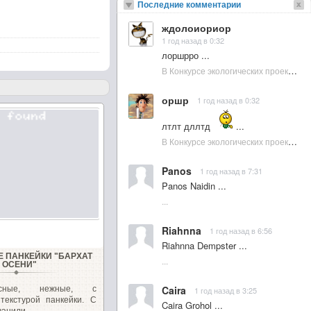
Последние комментарии
ждолоиориор
1 год назад в 0:32
лоршрро ...
В Конкурсе экологических проектов в Подмосковье активно участвовала молодежь :: NewsRbk.ru...
оршр
1 год назад в 0:32
лтлт дллтд
...
В Конкурсе экологических проектов в Подмосковье активно участвовала молодежь :: NewsRbk.ru...
Panos
1 год назад в 7:31
Panos Naidin ...
...
Riahnna
1 год назад в 6:56
Riahnna Dempster ...
 ПАНКЕЙКИ "БАРХАТ
...
ОСЕНИ"
Caira
усные, нежные, с
1 год назад в 3:25
текстурой панкейки. С
Caira Grohol ...