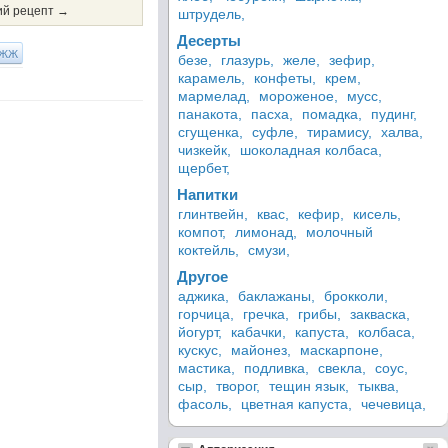
й рецепт →
штрудель,
Десерты
ЖЖ
безе,
глазурь,
желе,
зефир,
карамель,
конфеты,
крем,
мармелад,
мороженое,
мусс,
панакота,
пасха,
помадка,
пудинг,
сгущенка,
суфле,
тирамису,
халва,
чизкейк,
шоколадная колбаса,
щербет,
Напитки
глинтвейн,
квас,
кефир,
кисель,
компот,
лимонад,
молочный
коктейль,
смузи,
Другое
аджика,
баклажаны,
брокколи,
горчица,
гречка,
грибы,
закваска,
йогурт,
кабачки,
капуста,
колбаса,
кускус,
майонез,
маскарпоне,
мастика,
подливка,
свекла,
соус,
сыр,
творог,
тещин язык,
тыква,
фасоль,
цветная капуста,
чечевица,