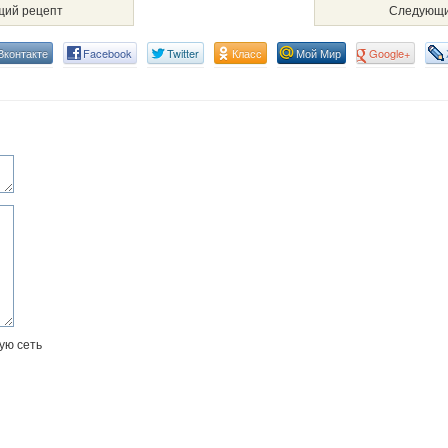
ий рецепт
Следующи
Вконтакте
Facebook
Twitter
Класс
Мой Мир
Google+
ую сеть