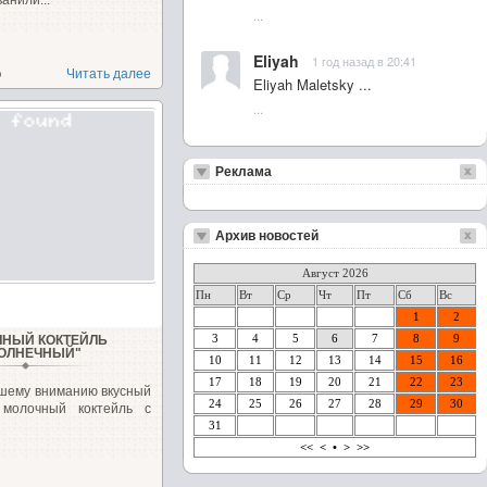
анили...
...
Eliyah
1 год назад в 20:41
о
Читать далее
Eliyah Maletsky ...
...
Реклама
Архив новостей
Август 2026
Пн
Вт
Ср
Чт
Пт
Сб
Вс
1
2
3
4
5
6
7
8
9
НЫЙ КОКТЕЙЛЬ
ОЛНЕЧНЫЙ"
10
11
12
13
14
15
16
17
18
19
20
21
22
23
шему вниманию вкусный
24
25
26
27
28
29
30
молочный коктейль с
31
<<
<
•
>
>>