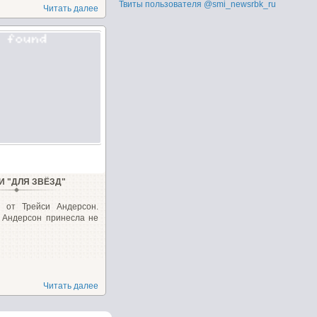
Твиты пользователя @smi_newsrbk_ru
Читать далее
И "ДЛЯ ЗВЁЗД"
и от Трейси Андерсон.
 Андерсон принесла не
Читать далее