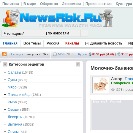
Политика
В мире
Общество
Экономика
Происшествия
Культура
Главная
Все темы
Россия
Каналы
[+] Добавить новость
И
Сегодня:
6 августа 2026 г.
MSK
20
:
05
Курсы:
80.93 руб (-0.20)
93.19 руб
Категории рецептов
Молочно-банано
Салаты
(10495)
Автор:
Пов
Супы
(4506)
Поварёнок 3
Мясо
(8919)
557 прос
Птица и яйца
(7361)
Рыба
(3698)
Овощи
(1583)
Десерты
(10780)
Выпечка
(15352)
Соусы
(874)