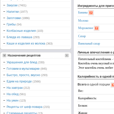
Закуски
(7401)
Ингридиенты для приг
Напитки
(1977)
Бананы
Заготовки
(1886)
Молоко
Грибы
(54)
Мороженое
Колбасные изделия
(103)
Сахар
Блюда из лаваша
(293)
Ванильный сахар
Каши и изделия из молока
(363)
Личные впечатления о 
Назначения рецептов
Питательный коктейльчик - 
Украшения для блюд
(330)
Коктейль очень вкусный и п
Этот коктейль очень любят 
Готовим в мультиварке
(845)
Быстро, просто, вкусно
(293)
Калорийность в одной 
Едим на природе
(1566)
Всего
в одной порции
На завтрак
(212)
Вес:
На обед
(561)
Калорийность:
На ужин
(123)
Белков:
Рецепты от шеф-повара
(215)
Жиров:
Старинные рецепты
(13)