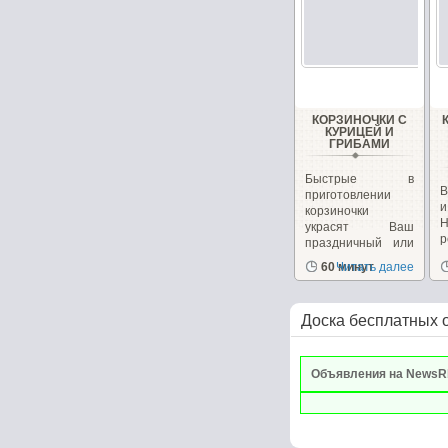
КОРЗИНОЧКИ С
КУРИЦЕЙ И
ГРИБАМИ
Быстрые в
В
приготовлении
корзиночки
украсят Ваш
р
праздничный или
к
повседневный...
60 минут
Читать далее
Доска бесплатных 
Объявления на NewsR