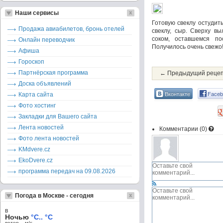
Наши сервисы
Готовую свеклу остудит
Продажа авиабилетов, бронь отелей
свеклу, сыр. Сверху вы
соком, оставшемся по
Онлайн переводчик
Получилось очень свежо!
Афиша
Гороскоп
Партнёрская программа
← Предыдущий реце
Доска объявлений
Вконтакте
Faceb
Карта сайта
Фото хостинг
Закладки для Вашего сайта
Лента новостей
Комментарии (
0
)
Фото лента новостей
KMdvere.cz
EkoDvere.cz
программа передач на 09.08.2026
Погода в Москве - сегодня
в
Ночью
°C.. °C
ветер – м/c