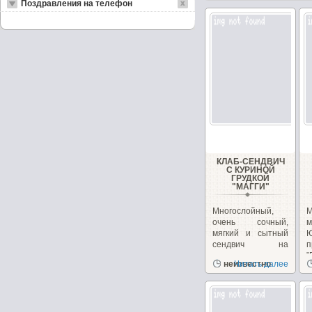
Поздравления на телефон
КЛАБ-СЕНДВИЧ
С КУРИНОЙ
ГРУДКОЙ
"МАГГИ"
Многослойный,
очень сочный,
м
мягкий и сытный
сендвич на
п
перекус или
"
неизвестно
Читать далее
закуску!...
з