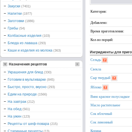
Закуски
(7401)
Категория:
Напитки
(1977)
Заготовки
(1886)
Добавлено:
Грибы
(54)
Время приготовления:
Колбасные изделия
(103)
Кол-во порций:
Блюда из лаваша
(293)
Каши и изделия из молока
(363)
Ингридиенты для приг
Сельдь
Назначения рецептов
Свекла
Украшения для блюд
(330)
Сыр твердый
Готовим в мультиварке
(845)
Яблоко
Быстро, просто, вкусно
(293)
Едим на природе
(1566)
Вино красное полусладкое
На завтрак
(212)
Масло растительное
На обед
(561)
Сок яблочный
На ужин
(123)
Сок лимонный
Рецепты от шеф-повара
(215)
Корица
Старинные рецепты
(13)