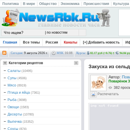
Политика
В мире
Общество
Экономика
Происшествия
Культура
Главная
Все темы
Россия
Каналы
[+] Добавить новость
И
Сегодня:
9 августа 2026 г.
MSK
16
:
08
Курсы:
82.17 руб (+0.76)
94.84 ру
Категории рецептов
Закуска из сель
Салаты
(10495)
Автор:
Пов
Супы
(4506)
Поварёнок 3
Мясо
(8919)
382 прос
Птица и яйца
(7361)
Распечатать
Рыба
(3698)
Овощи
(1583)
Десерты
(10780)
Выпечка
(15352)
Соусы
(874)