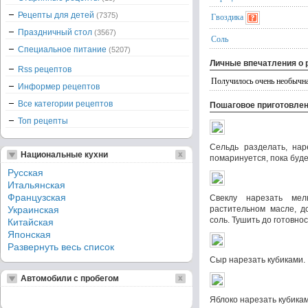
Рецепты для детей
(7375)
Гвоздика
Праздничный стол
(3567)
Соль
Специальное питание
(5207)
Личные впечатления о 
Rss рецептов
Получилось очень необычна
Информер рецептов
Все категории рецептов
Пошаговое приготовле
Топ рецепты
Сельдь разделать, нар
Национальные кухни
помаринуется, пока буде
Русская
Итальянская
Французская
Свеклу нарезать мел
Украинская
растительном масле, до
соль. Тушить до готовнос
Китайская
Японская
Развернуть весь список
Сыр нарезать кубиками.
Автомобили с пробегом
Яблоко нарезать кубика