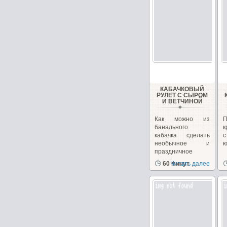
КАБАЧКОВЫЙ
РУЛЕТ С СЫРОМ
И ВЕТЧИНОЙ
Как можно из
банального
к
кабачка сделать
необычное и
ю
праздничное
блюдо. Взяв...
60 минут
Читать далее