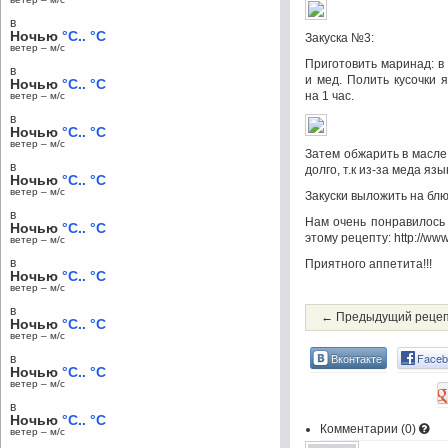
в
Ночью
°C.. °C
Закуска №3:
ветер – м/c
Приготовить маринад: в
в
и мед. Полить кусочки 
Ночью
°C.. °C
на 1 час.
ветер – м/c
в
Ночью
°C.. °C
ветер – м/c
Затем обжарить в масле
в
долго, т.к из-за меда яз
Ночью
°C.. °C
ветер – м/c
Закуски выложить на бл
в
Нам очень понравилось
Ночью
°C.. °C
этому рецепту: http://ww
ветер – м/c
в
Приятного аппетита!!!
Ночью
°C.. °C
ветер – м/c
в
← Предыдущий реце
Ночью
°C.. °C
ветер – м/c
Вконтакте
Faceb
в
Ночью
°C.. °C
ветер – м/c
в
Ночью
°C.. °C
Комментарии (
0
)
ветер – м/c