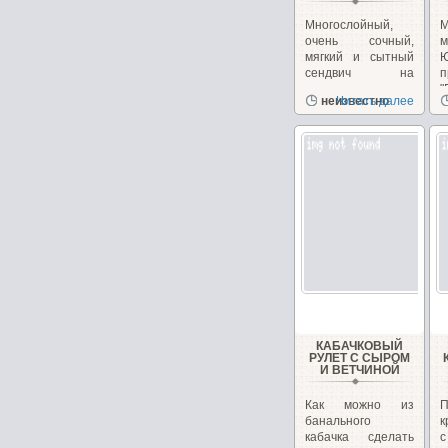
Многослойный,
очень сочный,
м
мягкий и сытный
сендвич на
п
перекус или
"
неизвестно
Читать далее
закуску!...
з
КАБАЧКОВЫЙ
РУЛЕТ С СЫРОМ
И ВЕТЧИНОЙ
Как можно из
банального
к
кабачка сделать