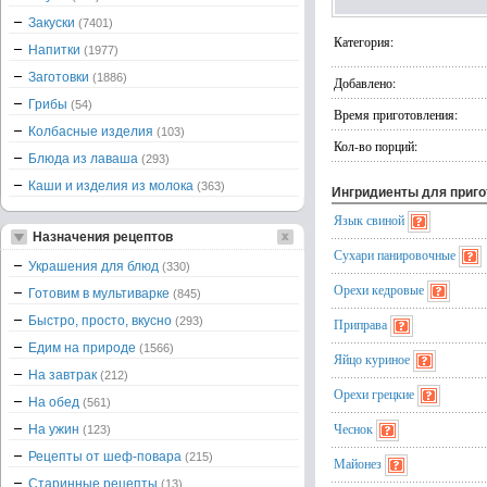
Закуски
(7401)
Категория:
Напитки
(1977)
Заготовки
(1886)
Добавлено:
Грибы
(54)
Время приготовления:
Колбасные изделия
(103)
Кол-во порций:
Блюда из лаваша
(293)
Каши и изделия из молока
(363)
Ингридиенты для приг
Язык свиной
Назначения рецептов
Сухари панировочные
Украшения для блюд
(330)
Орехи кедровые
Готовим в мультиварке
(845)
Быстро, просто, вкусно
(293)
Приправа
Едим на природе
(1566)
Яйцо куриное
На завтрак
(212)
Орехи грецкие
На обед
(561)
Чеснок
На ужин
(123)
Рецепты от шеф-повара
(215)
Майонез
Старинные рецепты
(13)