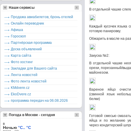
Наши сервисы
В отдельной чашке слегк
Продажа авиабилетов, бронь отелей
Онлайн переводчик
Каждый кусочек языка с
Афиша
готовую панировку.
Гороскоп
Обжарить в масле на раз
Партнёрская программа
Доска объявлений
Карта сайта
Закуска №2:
Фото хостинг
В отдельной чашке нео
орехи, порезанный/выда
Закладки для Вашего сайта
майонезом.
Лента новостей
Фото лента новостей
KMdvere.cz
Вареное яйцо очистит
EkoDvere.cz
(свинной язык неболь
белки)
программа передач на 06.08.2026
Погода в Москве - сегодня
Готовой смесью смазать
яйца и по желанию укр
в
через кондитерский шпр
Ночью
°C.. °C
ветер – м/c