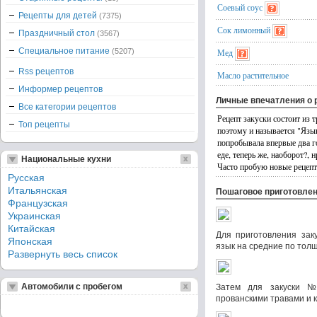
Соевый соус
Рецепты для детей
(7375)
Сок лимонный
Праздничный стол
(3567)
Специальное питание
(5207)
Мед
Rss рецептов
Масло растительное
Информер рецептов
Личные впечатления о 
Все категории рецептов
Рецепт закуски состоит из 
Топ рецепты
поэтому и называется "Язы
попробывала впервые два г
еде, теперь же, наоборот?,
Национальные кухни
Часто пробую новые рецепт
Русская
Итальянская
Пошаговое приготовле
Французская
Украинская
Китайская
Для приготовления зак
Японская
язык на средние по толщ
Развернуть весь список
Автомобили с пробегом
Затем для закуски 
прованскими травами и 