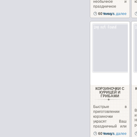
необычное и
ю
праздничное
блюдо. Взяв...
60 минут
Читать далее
КОРЗИНОЧКИ С
КУРИЦЕЙ И
ГРИБАМИ
Быстрые в
В
приготовлении
корзиночки
украсят Ваш
р
праздничный или
к
повседневный...
60 минут
Читать далее