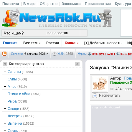
Политика
В мире
Общество
Экономика
Происшествия
Культура
Главная
Все темы
Россия
Каналы
[+] Добавить новость
И
Сегодня:
6 августа 2026 г.
MSK
05
:
56
Курсы:
80.93 руб (-0.20)
93.19 руб
Категории рецептов
Закуска "Языки
Салаты
(10495)
Автор:
Пов
Супы
(4506)
Поварёнок 3
Мясо
(8919)
434 прос
Птица и яйца
(7361)
Распечатать
Рыба
(3698)
Овощи
(1583)
Десерты
(10780)
Выпечка
(15352)
Соусы
(874)