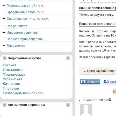
Рецепты для детей
(7375)
Личные впечатления о 
Праздничный стол
(3567)
Идеальная закуска к пиву.
Специальное питание
(5207)
Пошаговое приготовле
Rss рецептов
Чеснок и острый пер
Информер рецептов
маслом. Оставить на 10 
Все категории рецептов
Хлеб нарезать соломкой
Топ рецепты
посолить, поперчить, 
духовку ещe на 10 минут.
Затем посыпать тeртым 
Национальные кухни
Русская
Итальянская
← Предыдущий реце
Французская
Украинская
Вконтакте
Faceb
Китайская
Японская
Развернуть весь список
Комментарии (
0
)
Автомобили с пробегом