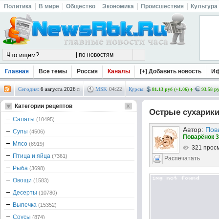
Политика
В мире
Общество
Экономика
Происшествия
Культура
Главная
Все темы
Россия
Каналы
[+] Добавить новость
И
Сегодня:
6 августа 2026 г.
MSK
04
:
22
Курсы:
81.13 руб (+1.06)
93.58 ру
Категории рецептов
Острые сухарик
Салаты
(10495)
Автор:
Пов
Супы
(4506)
Поварёнок 3
Мясо
(8919)
321 прос
Птица и яйца
(7361)
Распечатать
Рыба
(3698)
Овощи
(1583)
Десерты
(10780)
Выпечка
(15352)
Соусы
(874)