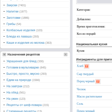
Закуски
(7401)
Категория:
Напитки
(1977)
Заготовки
(1886)
Добавлено:
Грибы
(54)
Время приготовления:
Колбасные изделия
(103)
Кол-во порций:
Блюда из лаваша
(293)
Каши и изделия из молока
(363)
Национальная кухня
Кухня
Назначения рецептов
Ингридиенты для приг
Украшения для блюд
(330)
Хлеб
Готовим в мультиварке
(845)
Сыр твердый
Быстро, просто, вкусно
(293)
Едим на природе
(1566)
Перец черный
На завтрак
(212)
Чеснок
На обед
(561)
Масло растительное
На ужин
(123)
Соль
Рецепты от шеф-повара
(215)
Перец черный
Старинные рецепты
(13)