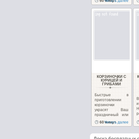
60 минут
Читать далее
КОРЗИНОЧКИ С
КУРИЦЕЙ И
ГРИБАМИ
Быстрые в
В
приготовлении
корзиночки
украсят Ваш
р
праздничный или
к
повседневный...
60 минут
Читать далее
Доска бесплатных 