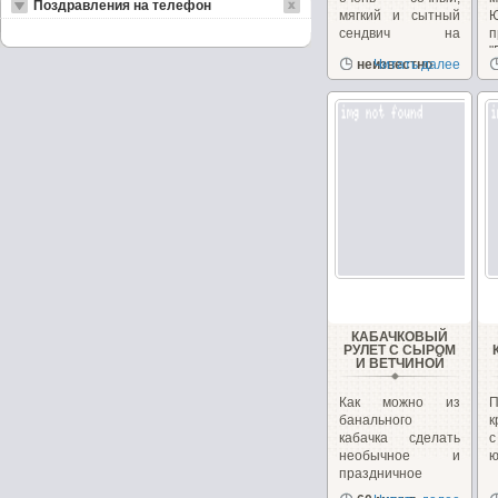
Поздравления на телефон
мягкий и сытный
сендвич на
п
перекус или
"
неизвестно
Читать далее
закуску!...
з
КАБАЧКОВЫЙ
РУЛЕТ С СЫРОМ
И ВЕТЧИНОЙ
Как можно из
банального
к
кабачка сделать
необычное и
ю
праздничное
блюдо. Взяв...