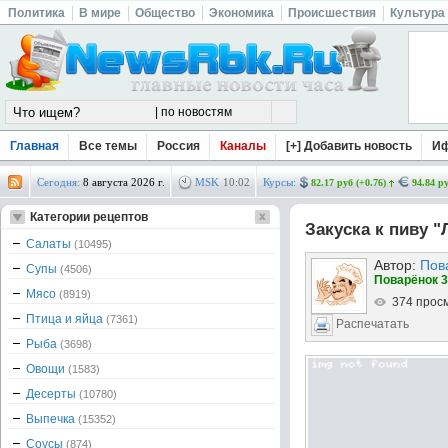
Политика
В мире
Общество
Экономика
Происшествия
Культура
Главная
Все темы
Россия
Каналы
[+] Добавить новость
И
Сегодня:
8 августа 2026 г.
MSK
10
:
02
Курсы:
82.17 руб (+0.76)
94.84 ру
Категории рецептов
Закуска к пиву "
Салаты
(10495)
Автор:
Пов
Супы
(4506)
Поварёнок 3
Мясо
(8919)
374 прос
Птица и яйца
(7361)
Распечатать
Рыба
(3698)
Овощи
(1583)
Десерты
(10780)
Выпечка
(15352)
Соусы
(874)