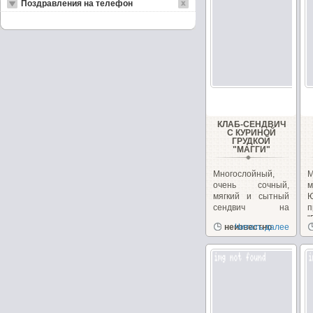
Поздравления на телефон
КЛАБ-СЕНДВИЧ
С КУРИНОЙ
ГРУДКОЙ
"МАГГИ"
Многослойный,
очень сочный,
м
мягкий и сытный
сендвич на
п
перекус или
"
неизвестно
Читать далее
закуску!...
з