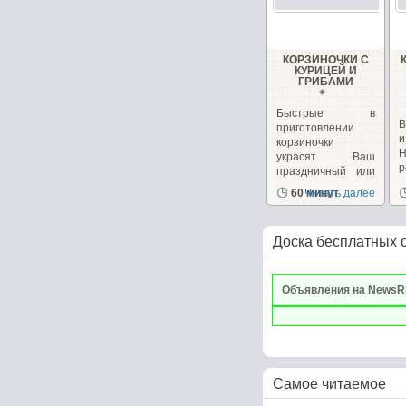
КОРЗИНОЧКИ С
КУРИЦЕЙ И
ГРИБАМИ
Быстрые в
В
приготовлении
корзиночки
украсят Ваш
р
праздничный или
к
повседневный...
60 минут
Читать далее
Доска бесплатных 
Объявления на NewsR
Самое читаемое