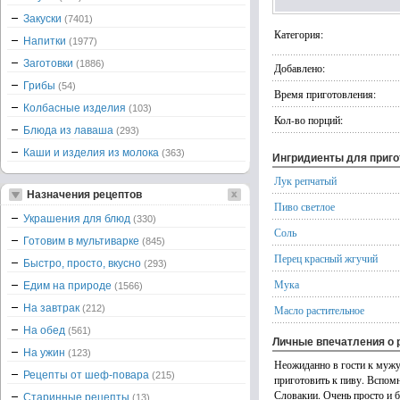
Закуски
(7401)
Категория:
Напитки
(1977)
Заготовки
(1886)
Добавлено:
Грибы
(54)
Время приготовления:
Колбасные изделия
(103)
Кол-во порций:
Блюда из лаваша
(293)
Каши и изделия из молока
(363)
Ингридиенты для приг
Лук репчатый
Назначения рецептов
Пиво светлое
Украшения для блюд
(330)
Соль
Готовим в мультиварке
(845)
Перец красный жгучий
Быстро, просто, вкусно
(293)
Мука
Едим на природе
(1566)
На завтрак
(212)
Масло растительное
На обед
(561)
Личные впечатления о 
На ужин
(123)
Неожиданно в гости к мужу
Рецепты от шеф-повара
(215)
приготовить к пиву. Вспомн
Словакии. Очень просто и 
Старинные рецепты
(13)