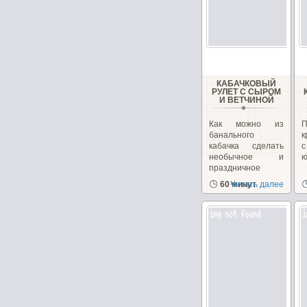
КАБАЧКОВЫЙ
РУЛЕТ С СЫРОМ
И ВЕТЧИНОЙ
Как можно из
банального
к
кабачка сделать
необычное и
ю
праздничное
блюдо. Взяв...
60 минут
Читать далее