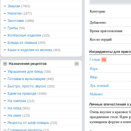
Закуски
(7401)
Категория:
Напитки
(1977)
Заготовки
(1886)
Добавлено:
Грибы
(54)
Время приготовления:
Колбасные изделия
(103)
Кол-во порций:
Блюда из лаваша
(293)
Каши и изделия из молока
(363)
Ингридиенты для приг
Сельдь
Назначения рецептов
Икра
Украшения для блюд
(330)
Яйцо
Готовим в мультиварке
(845)
Лук зеленый
Быстро, просто, вкусно
(293)
Едим на природе
Майонез
(1566)
На завтрак
(212)
Личные впечатления о 
На обед
(561)
Очень вкусное и красивое 
На ужин
(123)
праздничном столе. Идею ре
кулинарном форуме и измен
Рецепты от шеф-повара
(215)
Старинные рецепты
(13)