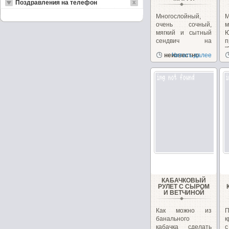
Поздравления на телефон
Многослойный,
очень сочный,
м
мягкий и сытный
сендвич на
п
перекус или
"
неизвестно
Читать далее
закуску!...
з
КАБАЧКОВЫЙ
РУЛЕТ С СЫРОМ
И ВЕТЧИНОЙ
Как можно из
банального
к
кабачка сделать