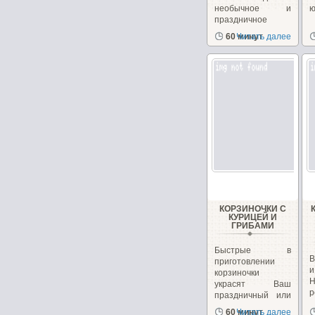
необычное и
ю
праздничное
блюдо. Взяв...
60 минут
Читать далее
КОРЗИНОЧКИ С
КУРИЦЕЙ И
ГРИБАМИ
Быстрые в
В
приготовлении
корзиночки
украсят Ваш
р
праздничный или
к
повседневный...
60 минут
Читать далее