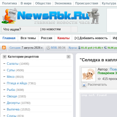
Политика
В мире
Общество
Экономика
Происшествия
Культура
Главная
Все темы
Россия
Каналы
[+] Добавить новость
И
Сегодня:
7 августа 2026 г.
MSK
00
:
34
Курсы:
81.41 руб (+0.48)
94.06 ру
Категории рецептов
"Селедка в капл
Салаты
(10495)
Автор:
Пов
Супы
(4506)
Поварёнок 3
Мясо
(8919)
415 прос
Птица и яйца
(7361)
Распечатать
Рыба
(3698)
Овощи
(1583)
Десерты
(10780)
Выпечка
(15352)
Соусы
(874)