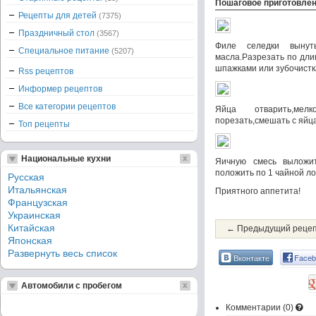
Пошаговое приготовле
Рецепты для детей
(7375)
Праздничный стол
(3567)
Филе селедки вынут
Специальное питание
(5207)
масла.Разрезать по дли
шпажками или зубочистк
Rss рецептов
Информер рецептов
Все категории рецептов
Яйца отварить,мел
порезать,смешать с яйц
Топ рецепты
Национальные кухни
Яичную смесь выложит
положить по 1 чайной ло
Русская
Итальянская
Приятного аппетита!
Французская
Украинская
Китайская
← Предыдущий реце
Японская
Развернуть весь список
Вконтакте
Faceb
Автомобили с пробегом
Комментарии (
0
)