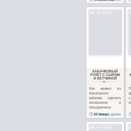
закуску!...
з
КАБАЧКОВЫЙ
РУЛЕТ С СЫРОМ
И ВЕТЧИНОЙ
Как можно из
банального
к
кабачка сделать
необычное и
ю
праздничное
блюдо. Взяв...
60 минут
Читать далее