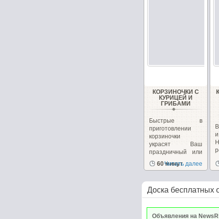
КОРЗИНОЧКИ С
КУРИЦЕЙ И
ГРИБАМИ
Быстрые в
В
приготовлении
корзиночки
украсят Ваш
р
праздничный или
к
повседневный...
60 минут
Читать далее
Доска бесплатных 
Объявления на NewsR