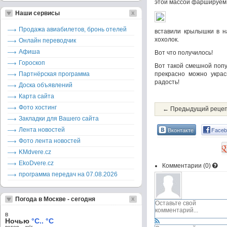
этой массой фаршируем 
Наши сервисы
Продажа авиабилетов, бронь отелей
вставили крылышки в н
хохолок.
Онлайн переводчик
Афиша
Вот что получилось!
Гороскоп
Вот такой смешной попу
Партнёрская программа
прекрасно можно украс
радость!
Доска объявлений
Карта сайта
Фото хостинг
← Предыдущий реце
Закладки для Вашего сайта
Вконтакте
Faceb
Лента новостей
Фото лента новостей
KMdvere.cz
EkoDvere.cz
Комментарии (
0
)
программа передач на 07.08.2026
Погода в Москве - сегодня
в
Ночью
°C.. °C
ветер – м/c