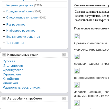
Рецепты для детей
Личные впечатления о 
(7375)
Сегодня один перчик привл
Праздничный стол
(3567)
клювик попугайчика. Вот пр
Специальное питание
(5207)
поучаствовать в конкурсе 
Rss рецептов
Пошаговое приготовле
Информер рецептов
Все категории рецептов
Топ рецепты
Срезать кончик перчика,
у огурчика отрезать кусо
Национальные кухни
Русская
сделаем надрезы на кр
Итальянская
Французская
Украинская
порежем мелко огурчик, 
Китайская
Японская
Развернуть весь список
добавим чесночок, с
любимые специи и кукур
Автомобили с пробегом