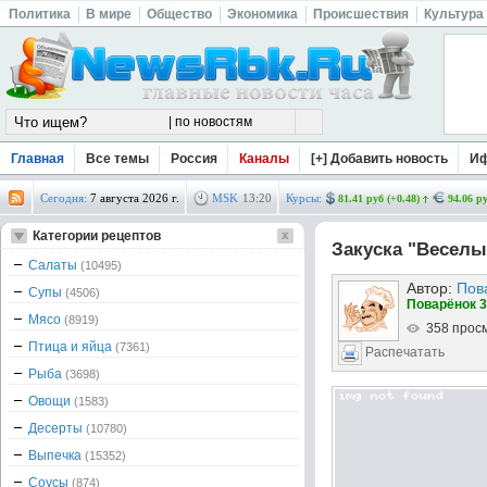
Политика
В мире
Общество
Экономика
Происшествия
Культура
Главная
Все темы
Россия
Каналы
[+] Добавить новость
И
Сегодня:
7 августа 2026 г.
MSK
13
:
20
Курсы:
81.41 руб (+0.48)
94.06 ру
Категории рецептов
Закуска "Веселы
Салаты
(10495)
Автор:
Пов
Супы
(4506)
Поварёнок 3
Мясо
(8919)
358 прос
Птица и яйца
(7361)
Распечатать
Рыба
(3698)
Овощи
(1583)
Десерты
(10780)
Выпечка
(15352)
Соусы
(874)