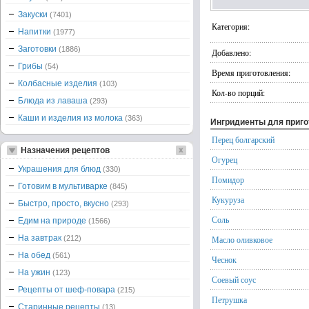
Закуски
(7401)
Категория:
Напитки
(1977)
Заготовки
(1886)
Добавлено:
Грибы
(54)
Время приготовления:
Колбасные изделия
(103)
Кол-во порций:
Блюда из лаваша
(293)
Каши и изделия из молока
(363)
Ингридиенты для приг
Перец болгарский
Назначения рецептов
Огурец
Украшения для блюд
(330)
Помидор
Готовим в мультиварке
(845)
Кукуруза
Быстро, просто, вкусно
(293)
Соль
Едим на природе
(1566)
На завтрак
(212)
Масло оливковое
На обед
(561)
Чеснок
На ужин
(123)
Соевый соус
Рецепты от шеф-повара
(215)
Петрушка
Старинные рецепты
(13)