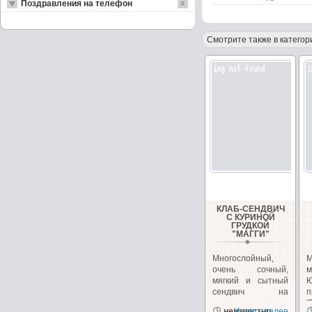
Поздравления на телефон
Смотрите также в категор
КЛАБ-СЕНДВИЧ
С КУРИНОЙ
ГРУДКОЙ
"МАГГИ"
Многослойный,
очень сочный,
м
мягкий и сытный
сендвич на
п
перекус или
"
неизвестно
Читать далее