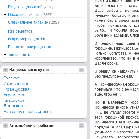
было: и собой хорош, и 
жили в достатке – на жи
Рецепты для детей
(7375)
Царь выбрать не мог
Праздничный стол
(3567)
глупыми, богатые и зн
нужна была умная, мил
Специальное питание
(5207)
чтобы понимала, с ко
было… И любила чтобы, 
Rss рецептов
болезни и здравии. Сло
Информер рецептов
И решил наш царь на
Все категории рецептов
горошине. Принцесса был
Только богатства у н
Топ рецепты
королевство, что ей в 
Царя-Гороха.
Национальные кухни
И решил он нагрянуть к
без предупреждения.
Русская
Итальянская
А Принцесса-на-Горош
Французская
понимала, что с её насл
Украинская
ещё, чтоб её…
Китайская
Но в маленьком коро
Японская
Принцесса вскоре узнал
Развернуть весь список
«Ну, не упущу своего!
тест горошиной проход
Принцесса. Себя Принце
Автомобили с пробегом
порядке. А для Царя на
(ведь давно известно, к
не успела – королевств