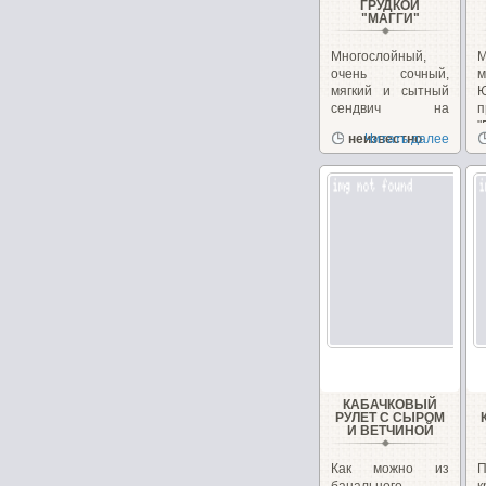
ГРУДКОЙ
"МАГГИ"
Многослойный,
очень сочный,
м
мягкий и сытный
сендвич на
п
перекус или
"
неизвестно
Читать далее
закуску!...
з
КАБАЧКОВЫЙ
РУЛЕТ С СЫРОМ
И ВЕТЧИНОЙ
Как можно из