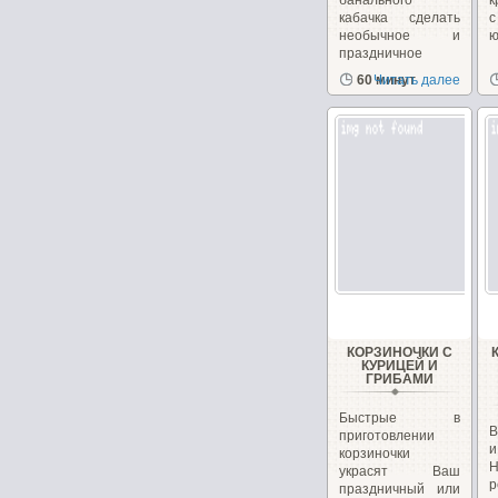
банального
к
кабачка сделать
необычное и
ю
праздничное
блюдо. Взяв...
60 минут
Читать далее
КОРЗИНОЧКИ С
КУРИЦЕЙ И
ГРИБАМИ
Быстрые в
В
приготовлении
корзиночки
украсят Ваш
р
праздничный или