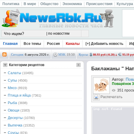
Политика
В мире
Общество
Экономика
Происшествия
Культура
Главная
Все темы
Россия
Каналы
[+] Добавить новость
И
Сегодня:
6 августа 2026 г.
MSK
19
:
50
Курсы:
80.93 руб (-0.20)
93.19 руб
Категории рецептов
Баклажаны " На
Салаты
(10495)
Автор:
Пов
Супы
(4506)
Поварёнок 3
Мясо
(8919)
351 прос
Птица и яйца
(7361)
Распечатать
Рыба
(3698)
Овощи
(1583)
Десерты
(10780)
Выпечка
(15352)
Соусы
(874)