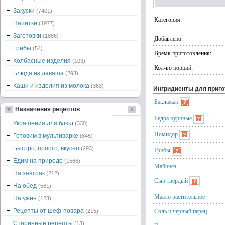
Закуски
(7401)
Категория:
Напитки
(1977)
Заготовки
(1886)
Добавлено:
Грибы
(54)
Время приготовления:
Колбасные изделия
(103)
Кол-во порций:
Блюда из лаваша
(293)
Каши и изделия из молока
(363)
Ингридиенты для приг
Баклажан
Назначения рецептов
Бедра куриные
Украшения для блюд
(330)
Помидор
Готовим в мультиварке
(845)
Быстро, просто, вкусно
(293)
Грибы
Едим на природе
(1566)
Майонез
На завтрак
(212)
Сыр твердый
На обед
(561)
Масло растительное
На ужин
(123)
Соль и черный перец
Рецепты от шеф-повара
(215)
Старинные рецепты
(13)