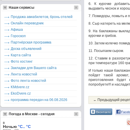
6. К курочке добавить
Наши сервисы
выдавить чеснок и хоро
7. Помидоры, помыть и п
Продажа авиабилетов, бронь отелей
Онлайн переводчик
8. Сыр натереть на мелк
Афиша
9. На баклажаны выкла
курочки и грибов.
Гороскоп
Партнёрская программа
10. Затем колечко помид
Доска объявлений
11. Посыпаем сыром.
Карта сайта
12. Ставим в разогрету
Фото хостинг
при температуре 160 гра
Закладки для Вашего сайта
И только наши баклажан
Лента новостей
пойдет такой аромат
приготовления будет 
Фото лента новостей
попробуете!!! и наслади
KMdvere.cz
EkoDvere.cz
программа передач на 06.08.2026
← Предыдущий реце
Вконтакте
Faceb
Погода в Москве - сегодня
в
Ночью
°C.. °C
ветер – м/c