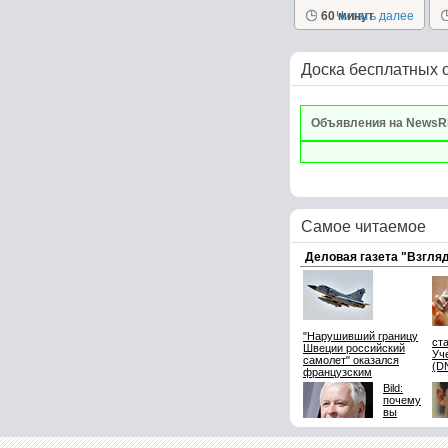
к
повседневный...
60 минут
Читать далее
Доска бесплатных 
Объявления на NewsR
Самое читаемое