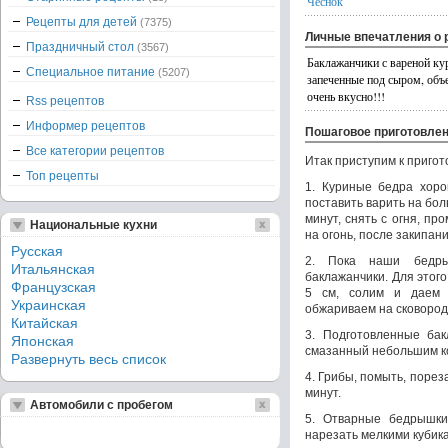
Чеснок
Рецепты для детей
(7375)
Личные впечатления о 
Праздничный стол
(3567)
Баклажанчики с вареной ку
Специальное питание
(5207)
запеченные под сыром, объ
очень вкусно!!!
Rss рецептов
Информер рецептов
Пошаговое приготовле
Все категории рецептов
Итак приступим к приго
Топ рецепты
1. Куриные бедра хоро
поставить варить на боль
минут, снять с огня, пр
Национальные кухни
на огонь, после закипани
Русская
2. Пока наши бедры
Итальянская
баклажанчики. Для этог
Французская
5 см, солим и даем 
Украинская
обжариваем на сковородк
Китайская
3. Подготовленные бак
Японская
смазанный небольшим ко
Развернуть весь список
4. Грибы, помыть, порез
минут.
Автомобили с пробегом
5. Отварные бедрышки
нарезать мелкими кубик