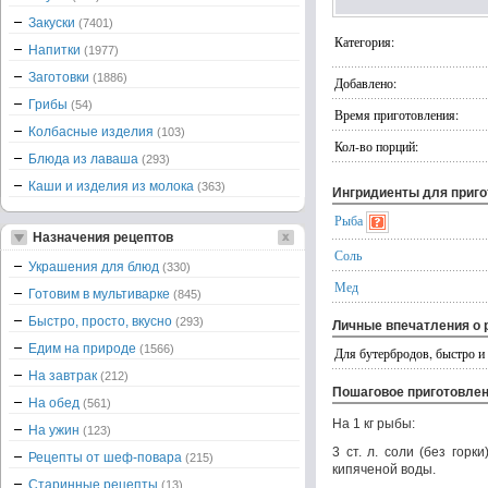
Закуски
(7401)
Категория:
Напитки
(1977)
Заготовки
(1886)
Добавлено:
Грибы
(54)
Время приготовления:
Колбасные изделия
(103)
Кол-во порций:
Блюда из лаваша
(293)
Каши и изделия из молока
(363)
Ингридиенты для приг
Рыба
Назначения рецептов
Соль
Украшения для блюд
(330)
Мед
Готовим в мультиварке
(845)
Быстро, просто, вкусно
(293)
Личные впечатления о 
Едим на природе
(1566)
Для бутербродов, быстро и
На завтрак
(212)
Пошаговое приготовле
На обед
(561)
На 1 кг рыбы:
На ужин
(123)
3 ст. л. соли (без горк
Рецепты от шеф-повара
(215)
кипяченой воды.
Старинные рецепты
(13)