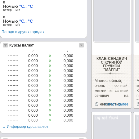
в
Ночью
°C.. °C
ветер – м/c
в
Ночью
°C.. °C
ветер – м/c
Погода в других городах
Курсы валют
/
/
0,000
0,000
0
КЛАБ-СЕНДВИЧ
0,000
0,000
0
С КУРИНОЙ
0,000
0,000
0
ГРУДКОЙ
"МАГГИ"
0,000
0,000
0
0,000
0,000
0
0,000
0,000
Многослойный,
0
0,000
0,000
очень сочный,
м
0
0,000
0,000
мягкий и сытный
0
0,000
0,000
сендвич на
п
0
0,000
0,000
перекус или
"
0
неизвестно
Читать далее
0,000
0,000
закуску!...
з
0
0,000
0,000
0
0,000
0,000
0
0,000
0,000
0
→ Информер курса валют