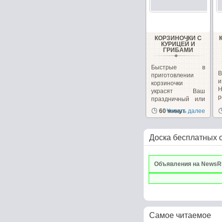
КОРЗИНОЧКИ С
КУРИЦЕЙ И
ГРИБАМИ
Быстрые в
В
приготовлении
корзиночки
украсят Ваш
р
праздничный или
к
повседневный...
60 минут
Читать далее
Доска бесплатных 
Объявления на NewsR
Самое читаемое