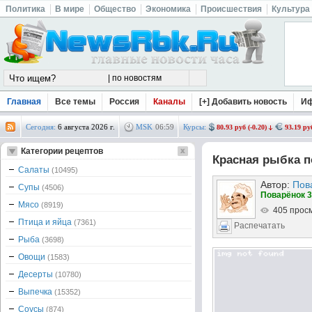
Политика
В мире
Общество
Экономика
Происшествия
Культура
Главная
Все темы
Россия
Каналы
[+] Добавить новость
И
Сегодня:
6 августа 2026 г.
MSK
06
:
59
Курсы:
80.93 руб (-0.20)
93.19 руб
Категории рецептов
Красная рыбка 
Салаты
(10495)
Автор:
Пов
Супы
(4506)
Поварёнок 3
Мясо
(8919)
405 прос
Птица и яйца
(7361)
Распечатать
Рыба
(3698)
Овощи
(1583)
Десерты
(10780)
Выпечка
(15352)
Соусы
(874)