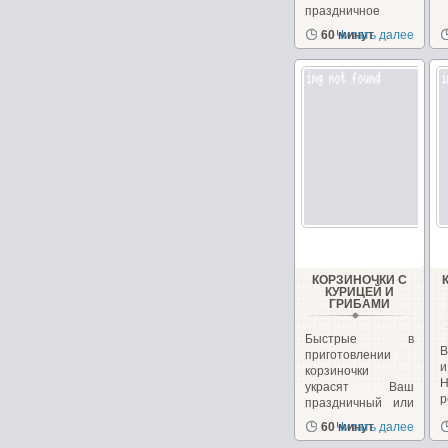
праздничное
блюдо. Взяв...
60 минут
Читать далее
КОРЗИНОЧКИ С
КУРИЦЕЙ И
ГРИБАМИ
Быстрые в
В
приготовлении
корзиночки
украсят Ваш
р
праздничный или
к
повседневный...
60 минут
Читать далее