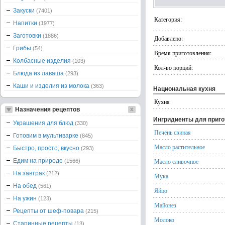
Закуски
(7401)
Категория:
Напитки
(1977)
Заготовки
(1886)
Добавлено:
Грибы
(54)
Время приготовления:
Колбасные изделия
(103)
Кол-во порций:
Блюда из лаваша
(293)
Каши и изделия из молока
(363)
Национальная кухня
Кухня
Назначения рецептов
Ингридиенты для приг
Украшения для блюд
(330)
Печень свиная
Готовим в мультиварке
(845)
Масло растительное
Быстро, просто, вкусно
(293)
Едим на природе
Масло сливочное
(1566)
На завтрак
(212)
Мука
На обед
(561)
Яйцо
На ужин
(123)
Майонез
Рецепты от шеф-повара
(215)
Молоко
Старинные рецепты
(13)