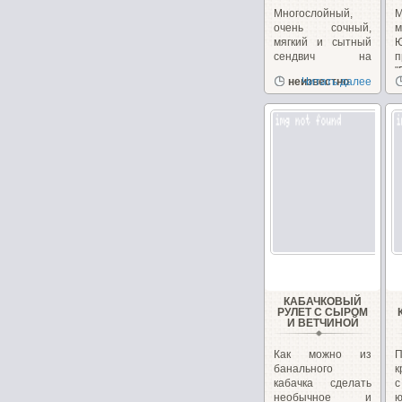
Многослойный,
очень сочный,
м
мягкий и сытный
сендвич на
п
перекус или
"
неизвестно
Читать далее
закуску!...
з
КАБАЧКОВЫЙ
РУЛЕТ С СЫРОМ
И ВЕТЧИНОЙ
Как можно из
банального
к
кабачка сделать
необычное и
ю