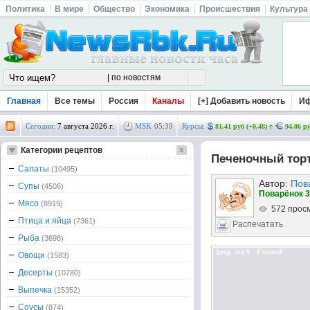
Политика
В мире
Общество
Экономика
Происшествия
Культура
Главная
Все темы
Россия
Каналы
[+] Добавить новость
И
Сегодня:
7 августа 2026 г.
MSK
05
:
39
Курсы:
81.41 руб (+0.48)
94.06 ру
Категории рецептов
Печеночный торт
Салаты
(10495)
Автор:
Пов
Супы
(4506)
Поварёнок 3
Мясо
(8919)
572 прос
Птица и яйца
(7361)
Распечатать
Рыба
(3698)
Овощи
(1583)
Десерты
(10780)
Выпечка
(15352)
Соусы
(874)