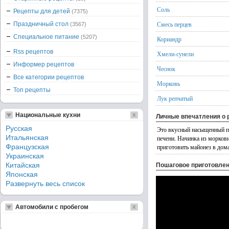
Соль
Рецепты для детей
(7375)
Смесь перцев
Праздничный стол
(3567)
Специальное питание
(5207)
Кориандр
Rss рецептов
Хмели-сунели
Информер рецептов
Чеснок
Все категории рецептов
Морковь
Топ рецепты
Лук репчатый
Национальные кухни
Личные впечатления о 
Русская
Это вкусный насыщенный п
Итальянская
печени. Начинка из морков
Французская
приготовить майонез в дом
Украинская
Китайская
Пошаговое приготовле
Японская
Развернуть весь список
Автомобили с пробегом