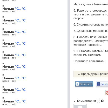
Масса должна быть похо
в
Ночью
°C.. °C
5. Разогреть сковороду
ветер – м/c
теста и распределить т
в
сторон.
Ночью
°C.. °C
ветер – м/c
6. Сложить готовые печ
в
7. Сделать из моркови и 
Ночью
°C.. °C
ветер – м/c
8. Собрать печеночный
в
распределять начинку т
Ночью
°C.. °C
блином и повторять.
ветер – м/c
9. Обмазать готовый то
в
Ночью
°C.. °C
вареными желтками.
ветер – м/c
Приятного аппетита!
в
Ночью
°C.. °C
ветер – м/c
← Предыдущий реце
в
Ночью
°C.. °C
ветер – м/c
Вконтакте
Faceb
в
Ночью
°C.. °C
ветер – м/c
в
Ночью
°C.. °C
Комментарии (
0
)
ветер – м/c