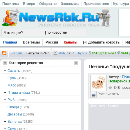
Политика
В мире
Общество
Экономика
Происшествия
Культура
Главная
Все темы
Россия
Каналы
[+] Добавить новость
И
Сегодня:
10 августа 2026 г.
MSK
23
:
08
Курсы:
82.17 руб (+0.76)
94.84 
Категории рецептов
Печенье "подуш
Салаты
(10495)
Автор:
Пов
Супы
(4506)
Поварёнок 3
Мясо
(8919)
348 прос
Птица и яйца
(7361)
Распечатать
Рыба
(3698)
Овощи
(1583)
Десерты
(10780)
Выпечка
(15352)
Соусы
(874)