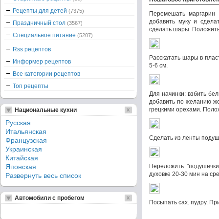
Рецепты для детей
(7375)
Перемешать маргарин 
добавить муку и сделат
Праздничный стол
(3567)
сделать шары. Положить
Специальное питание
(5207)
Rss рецептов
Расскатать шары в плас
Информер рецептов
5-6 см.
Все категории рецептов
Топ рецепты
Для начинки: взбить бел
добавить по желанию ж
грецкими орехами. Полож
Национальные кухни
Русская
Итальянская
Cделать из ленты подуш
Французская
Украинская
Китайская
Японская
Переложить "подушечки
духовке 20-30 мин на сре
Развернуть весь список
Автомобили с пробегом
Посыпать сах. пудру. Пр