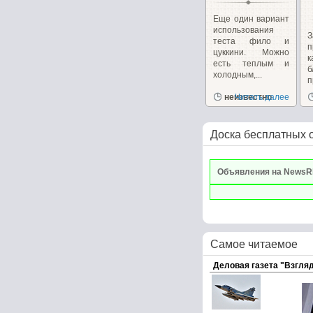
Еще один вариант
использования
З
теста фило и
п
цуккини. Можно
к
есть теплым и
холодным,...
п
неизвестно
Читать далее
к
Доска бесплатных 
Объявления на NewsR
Самое читаемое