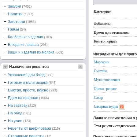
Закуски
(7401)
Категория:
Напитки
(1977)
Заготовки
(1886)
Добавлено:
Грибы
(54)
Время приготовления:
Колбасные изделия
(103)
Кол-во порций:
Блюда из лаваша
(293)
Каши и изделия из молока
(363)
Ингридиенты для приг
Маргарин
Назначения рецептов
Сметана
Украшения для блюд
(330)
Мука пшеничная
Готовим в мультиварке
(845)
Орехи грецкие
Быстро, просто, вкусно
(293)
Сахар
Едим на природе
(1566)
На завтрак
(212)
Сахарная пудра
На обед
(561)
Личные впечатления о 
На ужин
(123)
Этот рецепт - сладкоежк
Рецепты от шеф-повара
(215)
Старинные рецепты
(13)
Пошаговое приготовле