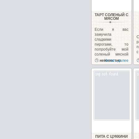
ТАРТ СОЛЕНЫЙ С
МЯСОМ
Если я вас
замучила
сладкими
пирогами, то
п
попробуйте мой
с
соленый мясной
в
киш!...
неизвестно
Читать далее
ПИТА С ЦУККИНИ