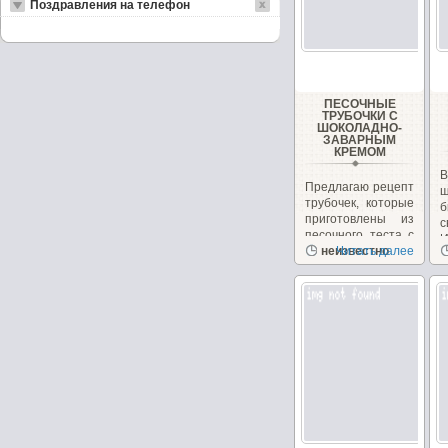
Поздравления на телефон
ПЕСОЧНЫЕ
ТРУБОЧКИ С
ШОКОЛАДНО-
ЗАВАРНЫМ
КРЕМОМ
В
Предлагаю рецепт
ш
трубочек, которые
б
приготовлены из
песочного теста с
И
шоколадно-
неизвестно
Читать далее
с
заварным...
Н