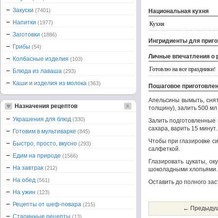
Закуски
(7401)
Национальная кухня
Напитки
(1977)
Кухня
Заготовки
(1886)
Ингридиенты для приг
Грибы
(54)
Личные впечатления о 
Колбасные изделия
(103)
Готовлю на все праздники!
Блюда из лаваша
(293)
Каши и изделия из молока
(363)
Пошаговое приготовле
Апельсины вымыть, снять
Назначения рецептов
толщину), залить 500 мл
Украшения для блюд
(330)
Залить подготовленные к
сахара, варить 15 минут
Готовим в мультиварке
(845)
Чтобы при глазировке си
Быстро, просто, вкусно
(293)
салфеткой.
Едим на природе
(1566)
Глазировать цукаты, ок
На завтрак
(212)
шоколадными хлопьями.
На обед
(561)
Оставить до полного за
На ужин
(123)
Рецепты от шеф-повара
(215)
← Предыдущ
Старинные рецепты
(13)