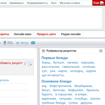
Ещё
логи
Криминал
Недвижимость
Кхл
Музыка и кино
ецепты
Онлайн кино
Продать авто
Радио онлайн
PDA
е
@
- Почта
Рубрикатор рецептов
Первые блюда
борщ,
бульон,
лагман,
окрошка,
обавить рецепт
|
рассольник,
свекольник,
солянка,
суп,
уха,
харчо,
холодец,
шурпа,
щи из капусты,
десерты
Основное блюдо
азу,
бефстроганов,
бешбармак,
бигус,
биточки,
бифштекс,
бризоль,
бурито,
в горшочке,
в кляре,
вареники,
галушки,
голубцы,
гратен,
грибные блюда,
гуляш,
деруны,