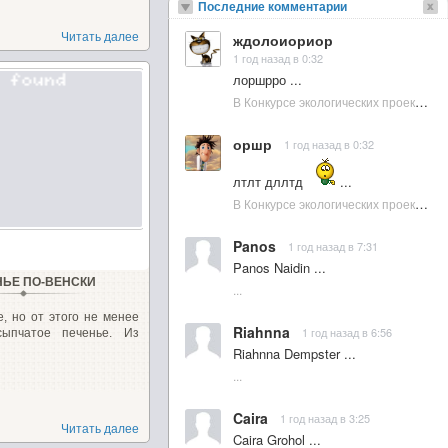
Последние комментарии
Читать далее
ждолоиориор
1 год назад в 0:32
лоршрро ...
В Конкурсе экологических проектов в Подмосковье активно участвовала молодежь :: NewsRbk.ru...
оршр
1 год назад в 0:32
лтлт дллтд
...
В Конкурсе экологических проектов в Подмосковье активно участвовала молодежь :: NewsRbk.ru...
Panos
1 год назад в 7:31
Panos Naidin ...
НЬЕ ПО-ВЕНСКИ
...
, но от этого не менее
Riahnna
1 год назад в 6:56
ссыпчатое печенье. Из
Riahnna Dempster ...
...
Caira
1 год назад в 3:25
Читать далее
Caira Grohol ...