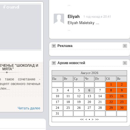
...
Eliyah
1 год назад в 20:41
Eliyah Maletsky ...
...
Реклама
Архив новостей
ЕЧЕНЬЕ "ШОКОЛАД И
МЯТА"
Август 2026
Пн
Вт
Ср
Чт
Пт
Сб
Вс
ю такое сочетание -
ецепт овсяного печенья
1
2
ен....
3
4
5
6
7
8
9
10
11
12
13
14
15
16
17
18
19
20
21
22
23
24
25
26
27
28
29
30
Читать далее
31
<<
<
•
>
>>