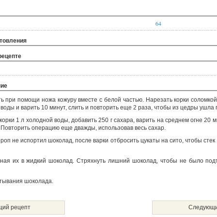
64
отовления
рецепте
ние
 при помощи ножа кожуру вместе с белой частью. Нарезать корки соломкой (
 воды и варить 10 минут, слить и повторить еще 2 раза, чтобы из цедры ушла 
орки 1 л холодной воды, добавить 250 г сахара, варить на среднем огне 20 м
. Повторить операцию еще дважды, использовав весь сахар.
роп не испортил шоколад, после варки отбросить цукаты на сито, чтобы стек
уная их в жидкий шоколад. Стряхнуть лишний шоколад, чтобы не было под
стывания шоколада.
ий рецепт
Следующи