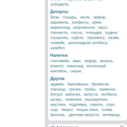
штрудель,
Десерты
безе,
глазурь,
желе,
зефир,
карамель,
конфеты,
крем,
мармелад,
мороженое,
мусс,
панакота,
пасха,
помадка,
пудинг,
сгущенка,
суфле,
тирамису,
халва,
чизкейк,
шоколадная колбаса,
щербет,
Напитки
глинтвейн,
квас,
кефир,
кисель,
компот,
лимонад,
молочный
коктейль,
смузи,
Другое
аджика,
баклажаны,
брокколи,
горчица,
гречка,
грибы,
закваска,
йогурт,
кабачки,
капуста,
колбаса,
кускус,
майонез,
маскарпоне,
мастика,
подливка,
свекла,
соус,
сыр,
творог,
тещин язык,
тыква,
фасоль,
цветная капуста,
чечевица,