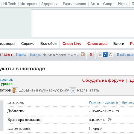
Hi-Tech
Интернет
Здоровье
Развлечения
Авто
Спорт
Игры
Б
формеры
Сервис
Все обои
Спорт Live
Флеш игры
Блоги
Р
Нефть:
В избранно
 (-0.39)
Погода:
Ночью в Москве:
°C.. °C
укаты в шоколаде
аренок
Обсудить на форуме
|
Д
 уровня
мотров
Добавить в кулинарную книгу
Распечатать
Категория:
Рецепты
>
Десерты
>
Другие 
Добавлено:
2015-05-20 22:37:59
Время приготовления:
неизвестно
Кол-во порций:
1 порций