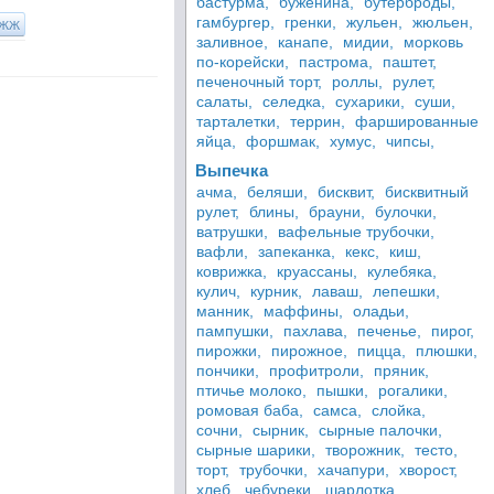
бастурма,
буженина,
бутерброды,
гамбургер,
гренки,
жульен,
жюльен,
ЖЖ
заливное,
канапе,
мидии,
морковь
по-корейски,
пастрома,
паштет,
печеночный торт,
роллы,
рулет,
салаты,
селедка,
сухарики,
суши,
тарталетки,
террин,
фаршированные
яйца,
форшмак,
хумус,
чипсы,
Выпечка
ачма,
беляши,
бисквит,
бисквитный
рулет,
блины,
брауни,
булочки,
ватрушки,
вафельные трубочки,
вафли,
запеканка,
кекс,
киш,
коврижка,
круассаны,
кулебяка,
кулич,
курник,
лаваш,
лепешки,
манник,
маффины,
оладьи,
пампушки,
пахлава,
печенье,
пирог,
пирожки,
пирожное,
пицца,
плюшки,
пончики,
профитроли,
пряник,
птичье молоко,
пышки,
рогалики,
ромовая баба,
самса,
слойка,
сочни,
сырник,
сырные палочки,
сырные шарики,
творожник,
тесто,
торт,
трубочки,
хачапури,
хворост,
хлеб,
чебуреки,
шарлотка,