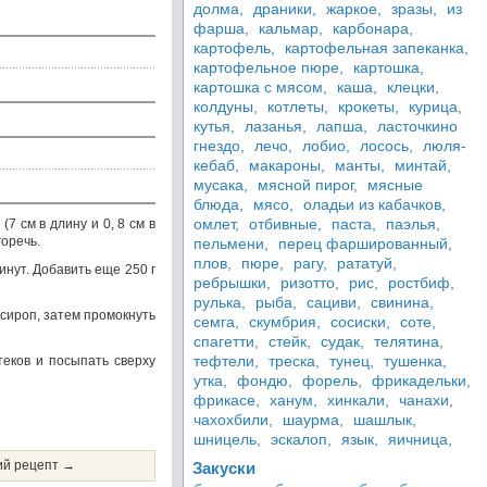
долма,
драники,
жаркое,
зразы,
из
фарша,
кальмар,
карбонара,
картофель,
картофельная запеканка,
картофельное пюре,
картошка,
картошка с мясом,
каша,
клецки,
колдуны,
котлеты,
крокеты,
курица,
кутья,
лазанья,
лапша,
ласточкино
гнездо,
лечо,
лобио,
лосось,
люля-
кебаб,
макароны,
манты,
минтай,
мусака,
мясной пирог,
мясные
блюда,
мясо,
оладьи из кабачков,
омлет,
отбивные,
паста,
паэлья,
7 см в длину и 0, 8 см в
горечь.
пельмени,
перец фаршированный,
плов,
пюре,
рагу,
рататуй,
инут. Добавить еще 250 г
ребрышки,
ризотто,
рис,
ростбиф,
рулька,
рыба,
сациви,
свинина,
 сироп, затем промокнуть
семга,
скумбрия,
сосиски,
соте,
спагетти,
стейк,
судак,
телятина,
тефтели,
треска,
тунец,
тушенка,
теков и посыпать сверху
утка,
фондю,
форель,
фрикадельки,
фрикасе,
ханум,
хинкали,
чанахи,
чахохбили,
шаурма,
шашлык,
шницель,
эскалоп,
язык,
яичница,
й рецепт →
Закуски