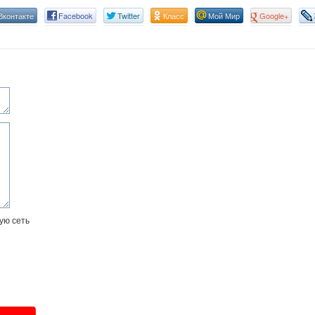
Вконтакте
Facebook
Twitter
Класс
Мой Мир
Google+
ую сеть