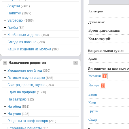
Закуски
(7401)
Категория:
Напитки
(1977)
Заготовки
(1886)
Добавлено:
Грибы
(54)
Время приготовления:
Колбасные изделия
(103)
Кол-во порций:
Блюда из лаваша
(293)
Каши и изделия из молока
(363)
Национальная кухня
Кухня
Назначения рецептов
Ингридиенты для приг
Украшения для блюд
(330)
Желатин
Готовим в мультиварке
(845)
Йогурт
Быстро, просто, вкусно
(293)
Едим на природе
(1566)
Банан
На завтрак
(212)
Киви
На обед
(561)
Груша
На ужин
(123)
Сахар
Рецепты от шеф-повара
(215)
Старинные рецепты
(13)