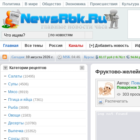
Политика
В мире
Общество
Экономика
Происшествия
Культура
Главная
Все темы
Россия
Каналы
[+] Добавить новость
И
Сегодня:
10 августа 2026 г.
MSK
04
:
46
Курсы:
82.17 руб (+0.76)
94.84 
Категории рецептов
Фруктово-желей
Салаты
(10495)
Автор:
Пов
Супы
(4506)
Поварёнок 3
Мясо
(8919)
303 прос
Птица и яйца
(7361)
Распечатать
Рыба
(3698)
Овощи
(1583)
Десерты
(10780)
Выпечка
(15352)
Соусы
(874)