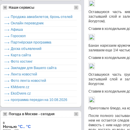
Наши сервисы
Оставшуюся часть ки
застывший слой и зали
Продажа авиабилетов, бронь отелей
йогуртом).
Онлайн переводчик
Ставим в холодильник д
Афиша
Гороскоп
Партнёрская программа
Банан нарезаем кружоч
Доска объявлений
заливаем еще 1\4 частью
Карта сайта
Ставим в холодильник д
Фото хостинг
Закладки для Вашего сайта
Лента новостей
Оставшуюся часть гр
застывший слой и за
Фото лента новостей
йогуртом.
KMdvere.cz
Ставим в холодильник д
EkoDvere.cz
программа передач на 10.08.2026
Приготовьте блюдо, на к
Погода в Москве - сегодня
После полного застыван
нем не остается следов
в
ёмкость с ним надо оп
Ночью
°C.. °C
воду, достать из воды,
ветер – м/c