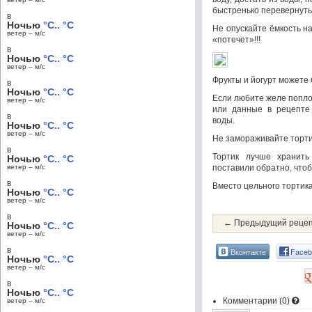
быстренько перевернуть
в
Ночью
°C.. °C
Не опускайте ёмкость на
ветер – м/c
«потечет»!!!
в
Ночью
°C.. °C
ветер – м/c
Фрукты и йогурт можете 
в
Ночью
°C.. °C
Если любите желе попло
ветер – м/c
или данные в рецепте 
в
воды.
Ночью
°C.. °C
ветер – м/c
Не замораживайте тортик
в
Тортик лучше хранить
Ночью
°C.. °C
ветер – м/c
поставили обратно, чтоб
в
Вместо цельного тортика
Ночью
°C.. °C
ветер – м/c
в
← Предыдущий реце
Ночью
°C.. °C
ветер – м/c
в
Вконтакте
Faceb
Ночью
°C.. °C
ветер – м/c
в
Ночью
°C.. °C
Комментарии (
0
)
ветер – м/c