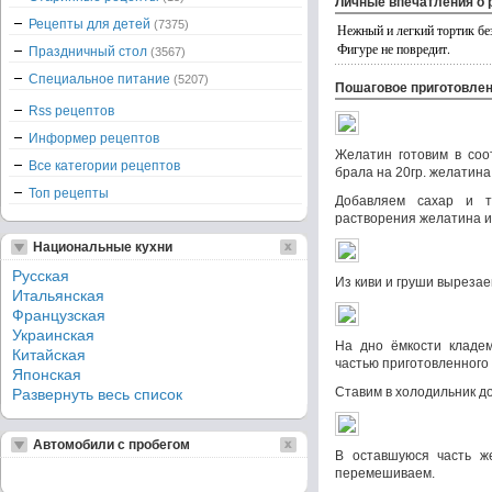
Личные впечатления о 
Рецепты для детей
(7375)
Нежный и легкий тортик без
Фигуре не повредит.
Праздничный стол
(3567)
Специальное питание
(5207)
Пошаговое приготовле
Rss рецептов
Информер рецептов
Желатин готовим в соот
Все категории рецептов
брала на 20гр. желатина
Топ рецепты
Добавляем сахар и т
растворения желатина и
Национальные кухни
Русская
Из киви и груши выреза
Итальянская
Французская
Украинская
На дно ёмкости кладе
Китайская
частью приготовленного
Японская
Ставим в холодильник д
Развернуть весь список
Автомобили с пробегом
В оставшуюся часть ж
перемешиваем.