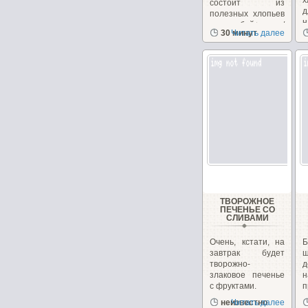
х
состоит из
полезных хлопьев
н
и отрубей+орехи/
30 минут
Читать далее
з
семечки,...
ТВОРОЖНОЕ
ПЕЧЕНЬЕ СО
СЛИВАМИ
Очень, кстати, на
завтрак будет
ш
творожно-
д
злаковое печенье
с фруктами.
п
неизвестно
Читать далее