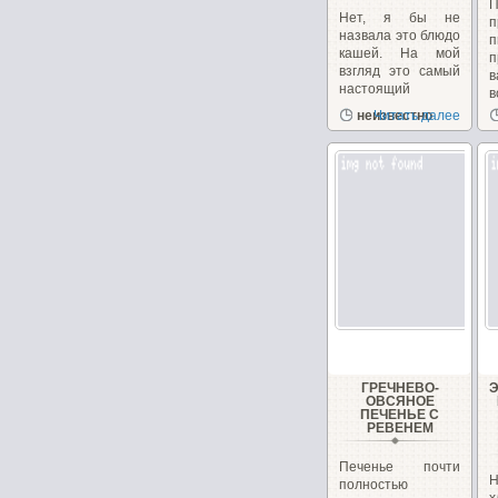
Нет, я бы не
п
назвала это блюдо
кашей. На мой
п
взгляд это самый
в
настоящий
в
пудинг....
неизвестно
Читать далее
ГРЕЧНЕВО-
ОВСЯНОЕ
ПЕЧЕНЬЕ С
РЕВЕНЕМ
Печенье почти
Н
полностью