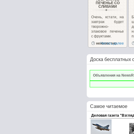
ПЕЧЕНЬЕ СО
СЛИВАМИ
Очень, кстати, на
завтрак будет
ш
творожно-
д
злаковое печенье
с фруктами.
п
неизвестно
Читать далее
р
Доска бесплатных 
Объявления на NewsR
Самое читаемое