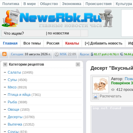
Политика
В мире
Общество
Экономика
Происшествия
Культура
Главная
Все темы
Россия
Каналы
[+] Добавить новость
И
Сегодня:
10 августа 2026 г.
MSK
22
:
09
Курсы:
82.17 руб (+0.76)
94.84 
Категории рецептов
Десерт "Вкусны
Салаты
(10495)
Автор:
Пов
Супы
(4506)
Поварёнок 3
Мясо
(8919)
412 прос
Птица и яйца
(7361)
Распечатать
Рыба
(3698)
Овощи
(1583)
Десерты
(10780)
Выпечка
(15352)
Соусы
(874)