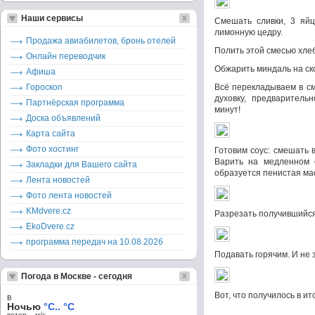
Наши сервисы
Смешать сливки, 3 яйц
лимонную цедру.
Продажа авиабилетов, бронь отелей
Полить этой смесью хлеб
Онлайн переводчик
Обжарить миндаль на ско
Афиша
Гороскоп
Всё перекладываем в см
духовку, предваритель
Партнёрская программа
минут!
Доска объявлений
Карта сайта
Фото хостинг
Готовим соус: смешать 
Варить на медленном о
Закладки для Вашего сайта
образуется пенистая ма
Лента новостей
Фото лента новостей
KMdvere.cz
Разрезать получившийся
EkoDvere.cz
программа передач на 10.08.2026
Подавать горячим. И не 
Погода в Москве - сегодня
Вот, что получилось в и
в
Ночью
°C.. °C
ветер – м/c