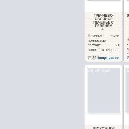
ГРЕЧНЕВО-
ОВСЯНОЕ
ПЕЧЕНЬЕ С
РЕВЕНЕМ
Печенье почти
Н
полностью
х
состоит из
полезных хлопьев
н
и отрубей+орехи/
30 минут
Читать далее
з
семечки,...
ТВОРОЖНОЕ