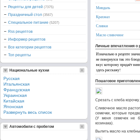
Рецепты для детей
(7375)
Миндаль
Праздничный стол
(3567)
Крахмал
Специальное питание
(5207)
Сливки
Rss рецептов
Масло сливочное
Информер рецептов
Личные впечатления о 
Все категории рецептов
Изначально в рецепте значи
Топ рецепты
не повернулся так это блю
вкус которому придаёт винн
здесь расскажу!
Национальные кухни
Русская
Пошаговое приготовле
Итальянская
Французская
Украинская
Срезать с хлеба корочку
Китайская
Японская
Сливочное масло растоп
Развернуть весь список
семечки, которые предв
(У меня семечек не б
козинака).
Автомобили с пробегом
Вылить масло на хлебны