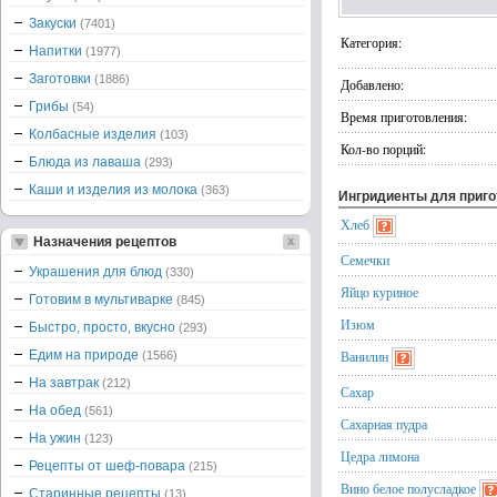
Закуски
(7401)
Категория:
Напитки
(1977)
Заготовки
(1886)
Добавлено:
Грибы
(54)
Время приготовления:
Колбасные изделия
(103)
Кол-во порций:
Блюда из лаваша
(293)
Каши и изделия из молока
(363)
Ингридиенты для приг
Хлеб
Назначения рецептов
Семечки
Украшения для блюд
(330)
Яйцо куриное
Готовим в мультиварке
(845)
Изюм
Быстро, просто, вкусно
(293)
Едим на природе
Ванилин
(1566)
На завтрак
(212)
Сахар
На обед
(561)
Сахарная пудра
На ужин
(123)
Цедра лимона
Рецепты от шеф-повара
(215)
Вино белое полусладкое
Старинные рецепты
(13)