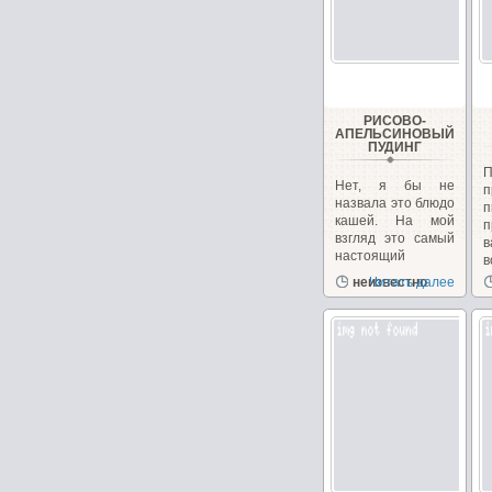
РИСОВО-
АПЕЛЬСИНОВЫЙ
ПУДИНГ
Нет, я бы не
п
назвала это блюдо
кашей. На мой
п
взгляд это самый
в
настоящий
в
пудинг....
неизвестно
Читать далее