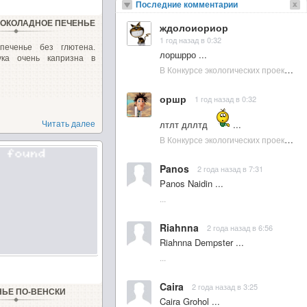
Последние комментарии
ОКОЛАДНОЕ ПЕЧЕНЬЕ
ждолоиориор
1 год назад в 0:32
печенье без глютена.
лоршрро ...
ука очень капризна в
В Конкурсе экологических проектов в Подмосковье активно участвовала молодежь :: NewsRbk.ru...
оршр
1 год назад в 0:32
лтлт дллтд
...
Читать далее
В Конкурсе экологических проектов в Подмосковье активно участвовала молодежь :: NewsRbk.ru...
Panos
2 года назад в 7:31
Panos Naidin ...
...
Riahnna
2 года назад в 6:56
Riahnna Dempster ...
...
Caira
2 года назад в 3:25
НЬЕ ПО-ВЕНСКИ
Caira Grohol ...