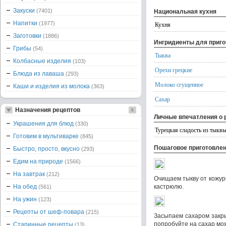
Закуски
(7401)
Национальная кухня
Напитки
(1977)
Кухня
Заготовки
(1886)
Ингридиенты для приг
Грибы
(54)
Тыква
Колбасные изделия
(103)
Орехи грецкие
Блюда из лаваша
(293)
Молоко сгущенное
Каши и изделия из молока
(363)
Сахар
Назначения рецептов
Личные впечатления о 
Украшения для блюд
(330)
Турецкая сладость из тыквы
Готовим в мультиварке
(845)
Пошаговое приготовле
Быстро, просто, вкусно
(293)
Едим на природе
(1566)
На завтрак
(212)
Очищаем тыкву от кожур
На обед
кастрюлю.
(561)
На ужин
(123)
Рецепты от шеф-повара
(215)
Засыпаем сахаром закры
попробуйте на сахар мож
Старинные рецепты
(13)