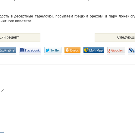
ость в десертные тарелочки, посыпаем грецким орехом, и пару ложек сгу
иятного аппетита!
ий рецепт
Следующи
Вконтакте
Facebook
Twitter
Класс
Мой Мир
Google+