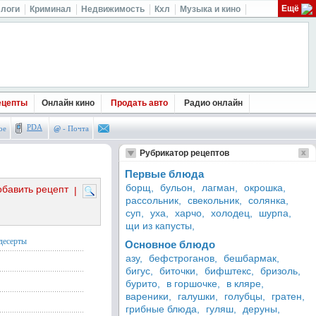
Ещё
логи
Криминал
Недвижимость
Кхл
Музыка и кино
ецепты
Онлайн кино
Продать авто
Радио онлайн
PDA
ое
@
- Почта
Рубрикатор рецептов
Первые блюда
борщ,
бульон,
лагман,
окрошка,
обавить рецепт
|
рассольник,
свекольник,
солянка,
суп,
уха,
харчо,
холодец,
шурпа,
щи из капусты,
десерты
Основное блюдо
азу,
бефстроганов,
бешбармак,
бигус,
биточки,
бифштекс,
бризоль,
бурито,
в горшочке,
в кляре,
вареники,
галушки,
голубцы,
гратен,
грибные блюда,
гуляш,
деруны,