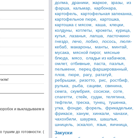
долма,
драники,
жаркое,
зразы,
из
фарша,
кальмар,
карбонара,
картофель,
картофельная запеканка,
картофельное пюре,
картошка,
картошка с мясом,
каша,
клецки,
колдуны,
котлеты,
крокеты,
курица,
кутья,
лазанья,
лапша,
ласточкино
гнездо,
лечо,
лобио,
лосось,
люля-
кебаб,
макароны,
манты,
минтай,
мусака,
мясной пирог,
мясные
блюда,
мясо,
оладьи из кабачков,
омлет,
отбивные,
паста,
паэлья,
пельмени,
перец фаршированный,
плов,
пюре,
рагу,
рататуй,
гости!
ребрышки,
ризотто,
рис,
ростбиф,
рулька,
рыба,
сациви,
свинина,
семга,
скумбрия,
сосиски,
соте,
спагетти,
стейк,
судак,
телятина,
тефтели,
треска,
тунец,
тушенка,
утка,
фондю,
форель,
фрикадельки,
коробок и выкладываем в
фрикасе,
ханум,
хинкали,
чанахи,
чахохбили,
шаурма,
шашлык,
шницель,
эскалоп,
язык,
яичница,
 тушим до готовности. (
Закуски