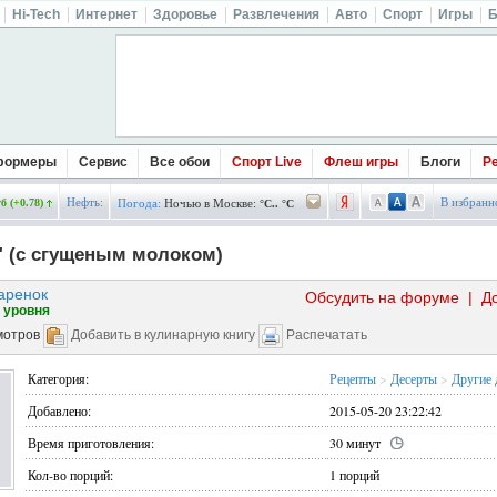
Hi-Tech
Интернет
Здоровье
Развлечения
Авто
Спорт
Игры
Б
формеры
Сервис
Все обои
Спорт Live
Флеш игры
Блоги
Р
Нефть:
В избранн
б (+0.78)
Погода:
Ночью в Москве:
°C.. °C
" (с сгущеным молоком)
аренок
Обсудить на форуме
|
Д
 уровня
мотров
Добавить в кулинарную книгу
Распечатать
Категория:
Рецепты
>
Десерты
>
Другие 
Добавлено:
2015-05-20 23:22:42
Время приготовления:
30 минут
Кол-во порций:
1 порций