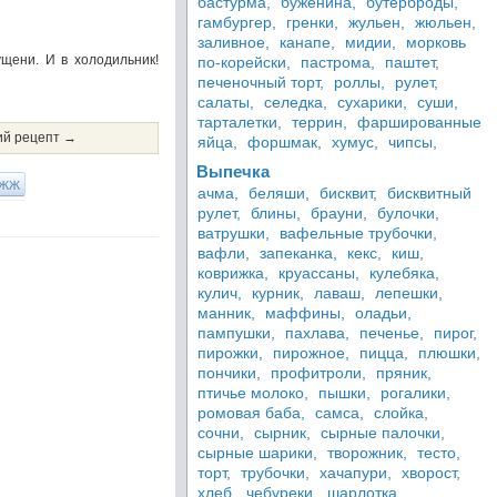
бастурма,
буженина,
бутерброды,
гамбургер,
гренки,
жульен,
жюльен,
заливное,
канапе,
мидии,
морковь
щени. И в холодильник!
по-корейски,
пастрома,
паштет,
печеночный торт,
роллы,
рулет,
салаты,
селедка,
сухарики,
суши,
тарталетки,
террин,
фаршированные
й рецепт →
яйца,
форшмак,
хумус,
чипсы,
Выпечка
ЖЖ
ачма,
беляши,
бисквит,
бисквитный
рулет,
блины,
брауни,
булочки,
ватрушки,
вафельные трубочки,
вафли,
запеканка,
кекс,
киш,
коврижка,
круассаны,
кулебяка,
кулич,
курник,
лаваш,
лепешки,
манник,
маффины,
оладьи,
пампушки,
пахлава,
печенье,
пирог,
пирожки,
пирожное,
пицца,
плюшки,
пончики,
профитроли,
пряник,
птичье молоко,
пышки,
рогалики,
ромовая баба,
самса,
слойка,
сочни,
сырник,
сырные палочки,
сырные шарики,
творожник,
тесто,
торт,
трубочки,
хачапури,
хворост,
хлеб,
чебуреки,
шарлотка,