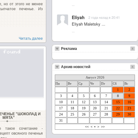
...
, но от этого не менее
ссыпчатое печенье. Из
Eliyah
2 года назад в 20:41
Eliyah Maletsky ...
...
Читать далее
Реклама
Архив новостей
Август 2026
Пн
Вт
Ср
Чт
Пт
Сб
Вс
1
2
3
4
5
6
7
8
9
10
11
12
13
14
15
16
17
18
19
20
21
22
23
ЕЧЕНЬЕ "ШОКОЛАД И
24
25
26
27
28
29
30
МЯТА"
31
<<
<
•
>
>>
ю такое сочетание -
ецепт овсяного печенья