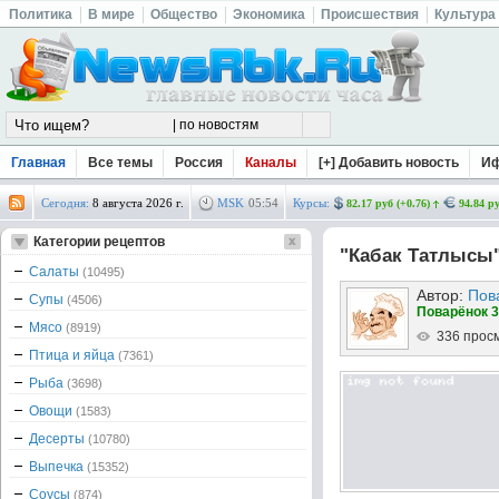
Политика
В мире
Общество
Экономика
Происшествия
Культура
Главная
Все темы
Россия
Каналы
[+] Добавить новость
И
Сегодня:
8 августа 2026 г.
MSK
05
:
54
Курсы:
82.17 руб (+0.76)
94.84 ру
Категории рецептов
"Кабак Татлысы
Салаты
(10495)
Автор:
Пов
Супы
(4506)
Поварёнок 3
Мясо
(8919)
336 прос
Птица и яйца
(7361)
Рыба
(3698)
Овощи
(1583)
Десерты
(10780)
Выпечка
(15352)
Соусы
(874)