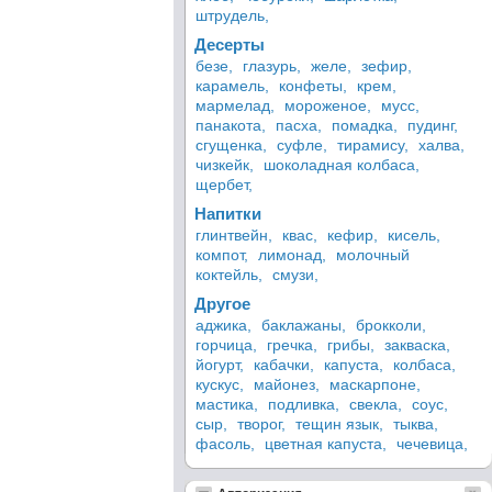
штрудель,
Десерты
безе,
глазурь,
желе,
зефир,
карамель,
конфеты,
крем,
мармелад,
мороженое,
мусс,
панакота,
пасха,
помадка,
пудинг,
сгущенка,
суфле,
тирамису,
халва,
чизкейк,
шоколадная колбаса,
щербет,
Напитки
глинтвейн,
квас,
кефир,
кисель,
компот,
лимонад,
молочный
коктейль,
смузи,
Другое
аджика,
баклажаны,
брокколи,
горчица,
гречка,
грибы,
закваска,
йогурт,
кабачки,
капуста,
колбаса,
кускус,
майонез,
маскарпоне,
мастика,
подливка,
свекла,
соус,
сыр,
творог,
тещин язык,
тыква,
фасоль,
цветная капуста,
чечевица,