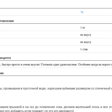
78
отовления
1 кг
по вкусу
по вкусу
1 стак.
рецепте
, быстро просто и очень вкусно! Готовить одно удовольствие. Особенно когда на пороге 
ние
ы, промываем в проточной воде, нарезаем кубиками размером со спичечный 
ваем крышкой и на газ до появление сока. делаем маленький огонь и все это
но его добавить если покажет ся что его маловато)