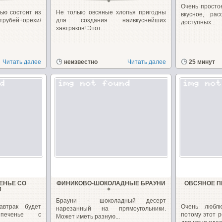
Очень простое
ью состоит из
Не только овсяные хлопья пригодны
вкусное, ра
трубей+орехи/
для создания наивкуснейших
доступных...
завтраков! Этот...
Читать далее
неизвестно
Читать далее
25 минут
ЕНЬЕ СО
ФИНИКОВО-ШОКОЛАДНЫЕ БРАУНИ
ОВСЯНОЕ П
И
Брауни - шоколадный десерт
автрак будет
Очень любл
нарезанный на прямоугольники.
е печенье с
потому этот р
Может иметь разную...