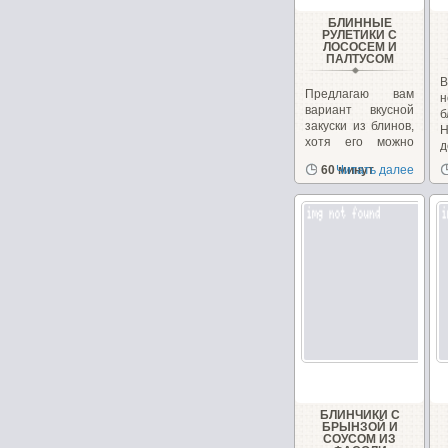
БЛИННЫЕ
РУЛЕТИКИ С
ЛОСОСЕМ И
ПАЛТУСОМ
В
Предлагаю вам
н
вариант вкусной
б
закуски из блинов,
Н
хотя его можно
д
использовать...
п
60 минут
Читать далее
в
БЛИНЧИКИ С
БРЫНЗОЙ И
СОУСОМ ИЗ