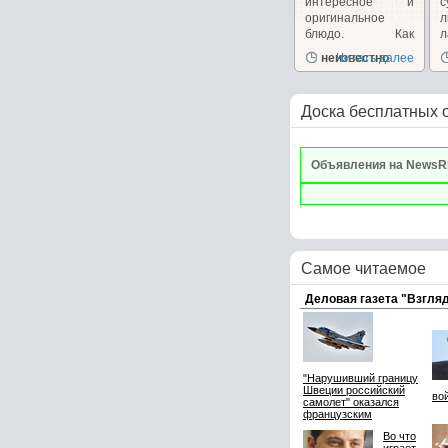
интересное и
оригинальное
л
блюдо. Как
л
правило, мы
в
неизвестно
Читать далее
привыкли...
Ш
Доска бесплатных 
Объявления на NewsR
Самое читаемое