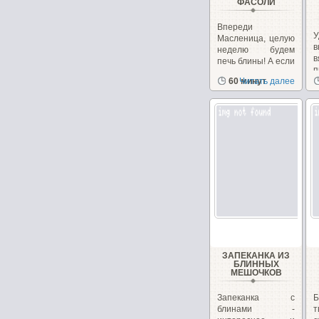
ФАСОЛИ
Впереди
У
Масленица, целую
в
неделю будем
печь блины! А если
вам надоели
60 минут
Читать далее
с
традиционные...
н
ЗАПЕКАНКА ИЗ
БЛИННЫХ
МЕШОЧКОВ
Запеканка с
блинами -