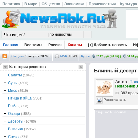
Политика
В мире
Общество
Экономика
Происшествия
Культура
Главная
Все темы
Россия
Каналы
[+] Добавить новость
И
Сегодня:
9 августа 2026 г.
MSK
16
:
49
Курсы:
82.17 руб (+0.76)
94.84 ру
Категории рецептов
Блинный десерт 
Салаты
(10495)
Автор:
Пов
Супы
(4506)
Поварёнок 3
Мясо
(8919)
383 прос
Птица и яйца
(7361)
Распечатать
Рыба
(3698)
Овощи
(1583)
Десерты
(10780)
Выпечка
(15352)
Соусы
(874)