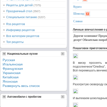
Рецепты для детей
(7375)
Курага
Праздничный стол
(3567)
Шоколад
Специальное питание
(5207)
Сливки
Rss рецептов
Личные впечатления о 
Информер рецептов
Дорогие хозяюшки! Предла
Все категории рецептов
десерт! Обязательно попроб
Топ рецепты
Пошаговое приготовле
Национальные кухни
Русская
В миску просеять му
Итальянская
подсолнечное"Олейна",
Французская
Всё перемешать венчик
Украинская
Китайская
Японская
Разогретую сковороду 
Развернуть весь список
Автомобили с пробегом
И выпекаем шоколадные