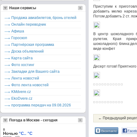
Приступим к приготовл
Наши сервисы
добавить мелко нареза
Потом добавить 2 ст. ло
Продажа авиабилетов, бронь отелей
Онлайн переводчик
Афиша
В центр шоколадного б
Гороскоп
рулетик. Края прик
шоколадного) блина:де
Партнёрская программа
виде конфет
Доска объявлений
Карта сайта
Фото хостинг
Десерт готов! Приятного
Закладки для Вашего сайта
Лента новостей
Фото лента новостей
KMdvere.cz
EkoDvere.cz
программа передач на 09.08.2026
← Предыдущий реце
Погода в Москве - сегодня
в
Вконтакте
Faceb
Ночью
°C.. °C
ветер – м/c