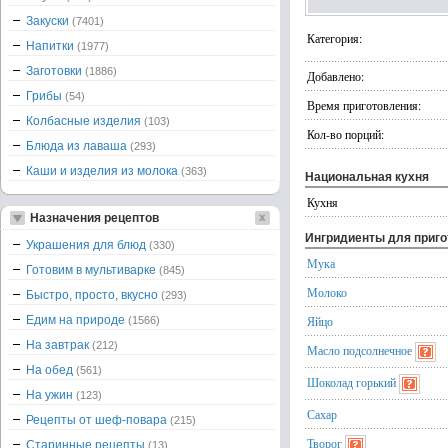
Закуски
(7401)
Категория:
Напитки
(1977)
Заготовки
(1886)
Добавлено:
Грибы
(54)
Время приготовления:
Колбасные изделия
(103)
Кол-во порций:
Блюда из лаваша
(293)
Каши и изделия из молока
(363)
Национальная кухня
Кухня
Назначения рецептов
Ингридиенты для приг
Украшения для блюд
(330)
Мука
Готовим в мультиварке
(845)
Молоко
Быстро, просто, вкусно
(293)
Едим на природе
Яйцо
(1566)
На завтрак
(212)
Масло подсолнечное
На обед
(561)
Шоколад горький
На ужин
(123)
Сахар
Рецепты от шеф-повара
(215)
Творог
Старинные рецепты
(13)