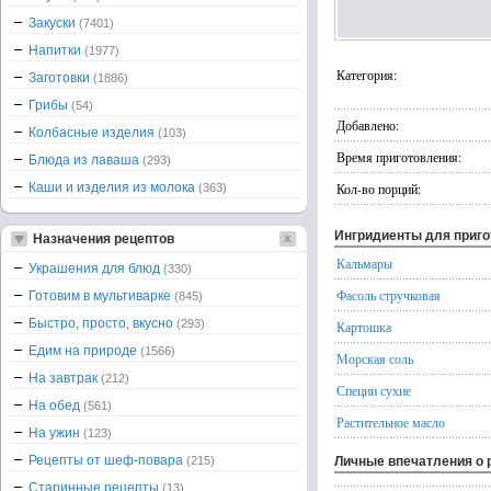
Закуски
(7401)
Напитки
(1977)
Категория:
Заготовки
(1886)
Грибы
(54)
Добавлено:
Колбасные изделия
(103)
Время приготовления:
Блюда из лаваша
(293)
Каши и изделия из молока
Кол-во порций:
(363)
Ингридиенты для приг
Назначения рецептов
Кальмары
Украшения для блюд
(330)
Фасоль стручковая
Готовим в мультиварке
(845)
Быстро, просто, вкусно
(293)
Картошка
Едим на природе
(1566)
Морская соль
На завтрак
(212)
Специи сухие
На обед
(561)
Растительное масло
На ужин
(123)
Рецепты от шеф-повара
(215)
Личные впечатления о 
Старинные рецепты
(13)