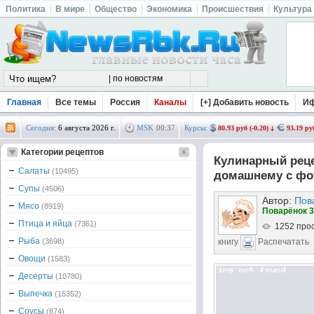
Политика
В мире
Общество
Экономика
Происшествия
Культура
Главная
Все темы
Россия
Каналы
[+] Добавить новость
И
Сегодня:
6 августа 2026 г.
MSK
00
:
37
Курсы:
80.93 руб (-0.20)
93.19 руб
Категории рецептов
Кулинарный рец
Салаты
(10495)
домашнему с фо
Супы
(4506)
Автор:
Пов
Мясо
(8919)
Поварёнок 3
Птица и яйца
(7361)
1252 про
Рыба
(3698)
книгу
Распечатать
Овощи
(1583)
Десерты
(10780)
Выпечка
(15352)
Соусы
(874)