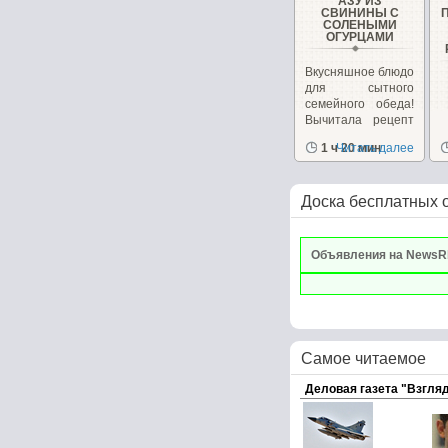
АЗУ ИЗ
СВИНИНЫ С
СОЛЕНЫМИ
ОГУРЦАМИ
Вкусняшное блюдо
для сытного
семейного обеда!
Вычитала рецепт
несколько лет...
1 ч 20 мин
Читать далее
Доска бесплатных 
Объявления на NewsR
Самое читаемое