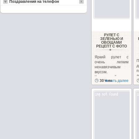
Поздравления на телефон
РУЛЕТ С
ЗЕЛЕНЬЮ И
ОВОЩАМИ
РЕЦЕПТ С ФОТО
Яркий рулет с
очень легким
д
ненавязчивым
п
вкусом.
л
Кулинарный...
30 мин
Читать далее
в