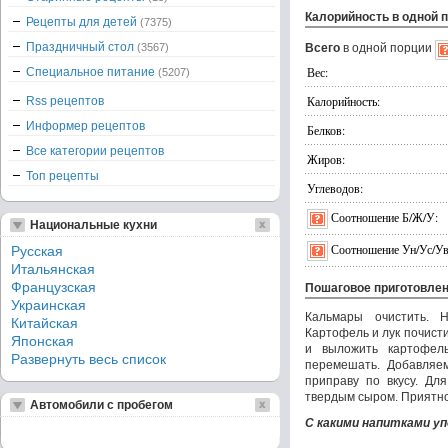
Калорийность в одной 
Рецепты для детей
(7375)
Праздничный стол
(3567)
Всего
в одной порции
Вес:
Специальное питание
(5207)
Калорийность:
Rss рецептов
Информер рецептов
Белков:
Все категории рецептов
Жиров:
Топ рецепты
Углеводов:
Соотношение Б/Ж/У:
Национальные кухни
Соотношение Ун/Ус/Ув
Русская
Итальянская
Французская
Пошаговое приготовле
Украинская
Кальмары очистить. Н
Китайская
Картофель и лук почисти
Японская
и выложить картофель
Развернуть весь список
перемешать. Добавляем
приправу по вкусу. Дл
твердым сыром. Приятног
Автомобили с пробегом
С какими напитками у