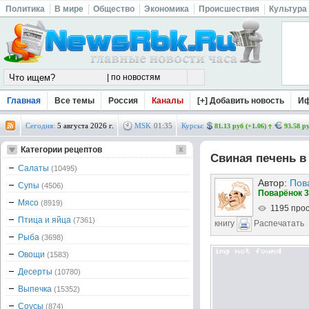
Политика
В мире
Общество
Экономика
Происшествия
Культура
Главная
Все темы
Россия
Каналы
[+] Добавить новость
И
Сегодня:
5 августа 2026 г.
MSK
01
:
35
Курсы:
81.13 руб (+1.06)
93.58 ру
Категории рецептов
Свиная печень в
Салаты
(10495)
Автор:
Пов
Супы
(4506)
Поварёнок 3
Мясо
(8919)
1195 про
Птица и яйца
(7361)
книгу
Распечатать
Рыба
(3698)
Овощи
(1583)
Десерты
(10780)
Выпечка
(15352)
Соусы
(874)