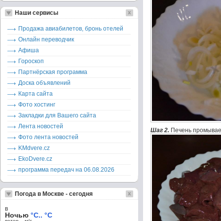
Наши сервисы
Продажа авиабилетов, бронь отелей
Онлайн переводчик
Афиша
Гороскоп
Партнёрская программа
Доска объявлений
Карта сайта
Фото хостинг
Закладки для Вашего сайта
Лента новостей
Шаг 2.
Печень промывае
Фото лента новостей
KMdvere.cz
EkoDvere.cz
программа передач на 06.08.2026
Погода в Москве - сегодня
в
Ночью
°C.. °C
ветер – м/c