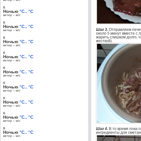
в
Ночью
°C.. °C
ветер – м/c
в
Ночью
°C.. °C
Шаг 3.
Отправляем печен
ветер – м/c
около 5 минут вместе с л
жарить слишком долго, ч
в
жесткой).
Ночью
°C.. °C
ветер – м/c
в
Ночью
°C.. °C
ветер – м/c
в
Ночью
°C.. °C
ветер – м/c
в
Ночью
°C.. °C
ветер – м/c
в
Ночью
°C.. °C
ветер – м/c
в
Ночью
°C.. °C
ветер – м/c
в
Шаг 4.
В то время пока 
Ночью
°C.. °C
ингредиенты для сметанн
ветер – м/c