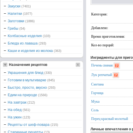
Закуски
(7401)
Напитки
Категория:
(1977)
Заготовки
(1886)
Добавлено:
Грибы
(54)
Колбасные изделия
Время приготовления:
(103)
Блюда из лаваша
(293)
Кол-во порций:
Каши и изделия из молока
(363)
Ингридиенты для приг
Назначения рецептов
Печень свиная
Украшения для блюд
(330)
Лук репчатый
Готовим в мультиварке
(845)
Сметана
Быстро, просто, вкусно
(293)
Горчица
Едим на природе
(1566)
Мука
На завтрак
(212)
Соль
На обед
(561)
На ужин
(123)
Перец красный молотый
Рецепты от шеф-повара
(215)
Личные впечатления о 
Старинные рецепты
(13)