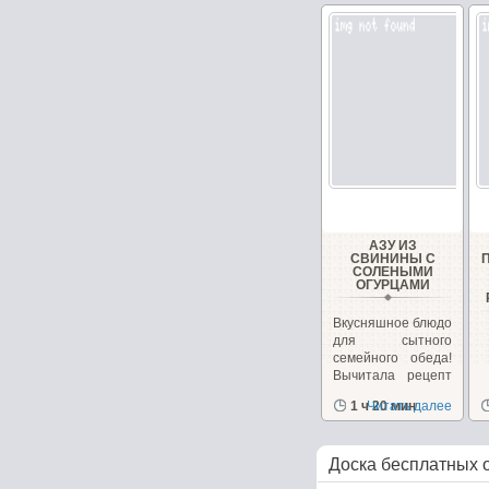
АЗУ ИЗ
СВИНИНЫ С
СОЛЕНЫМИ
ОГУРЦАМИ
Вкусняшное блюдо
для сытного
семейного обеда!
Вычитала рецепт
несколько лет...
1 ч 20 мин
Читать далее
Доска бесплатных 