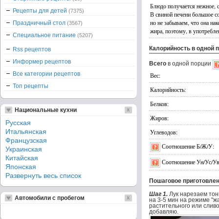
Блюдо получается нежное, с
Рецепты для детей
(7375)
В свиной печени большое с
но не забываем, что она на
Праздничный стол
(3567)
жира, поэтому, в употребле
Специальное питание
(5207)
Калорийность в одной 
Rss рецептов
Информер рецептов
Всего
в одной порции
Все категории рецептов
Вес:
Топ рецепты
Калорийность:
Белков:
Национальные кухни
Жиров:
Русская
Итальянская
Углеводов:
Французская
Соотношение Б/Ж/У:
Украинская
Китайская
Соотношение Ун/Ус/Ув
Японская
Развернуть весь список
Пошаговое приготовле
Шаг 1.
Лук нарезаем тон
Автомобили с пробегом
на 3-5 мин на режиме "ж
растительного или сливо
добавляю.