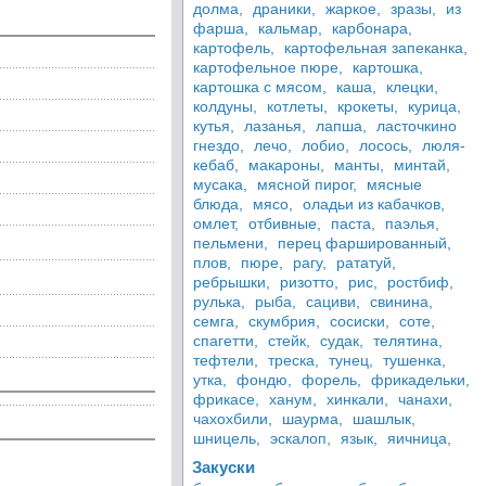
долма,
драники,
жаркое,
зразы,
из
фарша,
кальмар,
карбонара,
картофель,
картофельная запеканка,
картофельное пюре,
картошка,
картошка с мясом,
каша,
клецки,
колдуны,
котлеты,
крокеты,
курица,
кутья,
лазанья,
лапша,
ласточкино
гнездо,
лечо,
лобио,
лосось,
люля-
кебаб,
макароны,
манты,
минтай,
мусака,
мясной пирог,
мясные
блюда,
мясо,
оладьи из кабачков,
омлет,
отбивные,
паста,
паэлья,
пельмени,
перец фаршированный,
плов,
пюре,
рагу,
рататуй,
ребрышки,
ризотто,
рис,
ростбиф,
рулька,
рыба,
сациви,
свинина,
семга,
скумбрия,
сосиски,
соте,
спагетти,
стейк,
судак,
телятина,
тефтели,
треска,
тунец,
тушенка,
утка,
фондю,
форель,
фрикадельки,
фрикасе,
ханум,
хинкали,
чанахи,
чахохбили,
шаурма,
шашлык,
шницель,
эскалоп,
язык,
яичница,
Закуски