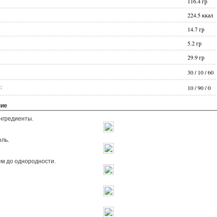
116.4
гр
224.5
ккал
14.7
гр
5.2
гр
29.9
гр
30
/
10
/
60
:
10
/
90
/
0
ние
нгредиенты.
оль.
м до однородности.