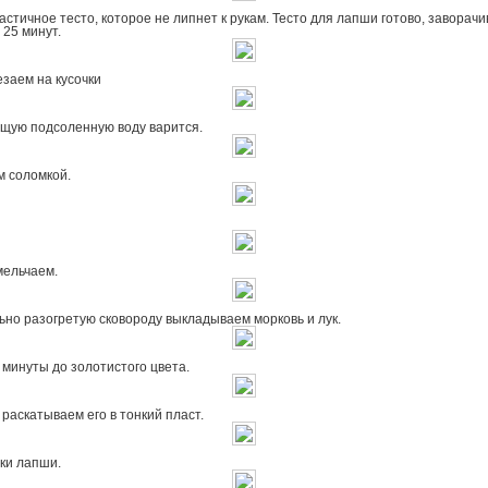
стичное тесто, которое не липнет к рукам. Тесто для лапши готово, заворачив
 25 минут.
заем на кусочки
ящую подсоленную воду варится.
м соломкой.
мельчаем.
но разогретую сковороду выкладываем морковь и лук.
минуты до золотистого цвета.
 раскатываем его в тонкий пласт.
ки лапши.