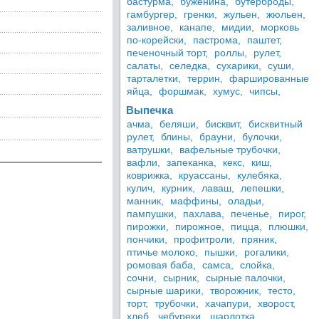
бастурма,
буженина,
бутерброды,
гамбургер,
гренки,
жульен,
жюльен,
заливное,
канапе,
мидии,
морковь
по-корейски,
пастрома,
паштет,
печеночный торт,
роллы,
рулет,
салаты,
селедка,
сухарики,
суши,
тарталетки,
террин,
фаршированные
яйца,
форшмак,
хумус,
чипсы,
Выпечка
ачма,
беляши,
бисквит,
бисквитный
рулет,
блины,
брауни,
булочки,
ватрушки,
вафельные трубочки,
вафли,
запеканка,
кекс,
киш,
коврижка,
круассаны,
кулебяка,
кулич,
курник,
лаваш,
лепешки,
манник,
маффины,
оладьи,
пампушки,
пахлава,
печенье,
пирог,
пирожки,
пирожное,
пицца,
плюшки,
пончики,
профитроли,
пряник,
птичье молоко,
пышки,
рогалики,
ромовая баба,
самса,
слойка,
сочни,
сырник,
сырные палочки,
сырные шарики,
творожник,
тесто,
торт,
трубочки,
хачапури,
хворост,
хлеб,
чебуреки,
шарлотка,