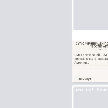
СУП С ЧЕЧЕВИЦЕЙ П
"ВОСПИ АП
Супы с чечевицей – од
первых блюд в закавка
Армении...
30 минут