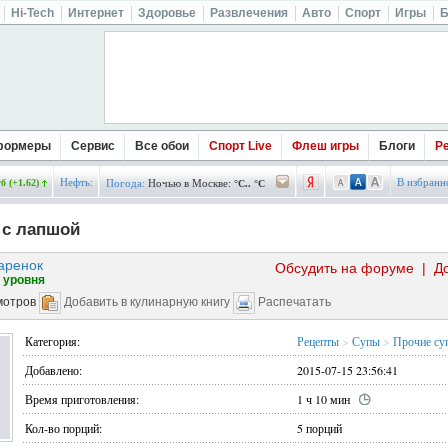
Hi-Tech
Интернет
Здоровье
Развлечения
Авто
Спорт
Игры
Б
формеры
Сервис
Все обои
Спорт Live
Флеш игры
Блоги
Р
Нефть:
В избранн
б (+1.62)
Погода:
Ночью в Москве:
°C.. °C
 с лапшой
аренок
Обсудить на форуме
|
Д
 уровня
мотров
Добавить в кулинарную книгу
Распечатать
Категория:
Рецепты
>
Супы
>
Прочие су
Добавлено:
2015-07-15 23:56:41
Время приготовления:
1 ч 10 мин
Кол-во порций:
5 порций