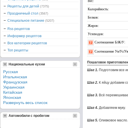
Вес:
Рецепты для детей
(7375)
Калорийность:
Праздничный стол
(3567)
Белков:
Специальное питание
(5207)
Жиров:
Rss рецептов
Углеводов:
Информер рецептов
Соотношение Б/Ж/У:
Все категории рецептов
Топ рецепты
Соотношение Ун/Ус/Ув
Пошаговое приготовле
Национальные кухни
Шаг 1.
Подготовим все и
Русская
Итальянская
Французская
Шаг 2.
К яйцу добавим с
Украинская
Китайская
Шаг 3.
Всё перемешивае
Японская
Развернуть весь список
Шаг 4.
Добавляем муку.
Автомобили с пробегом
Шаг 5.
Оливковое масло.