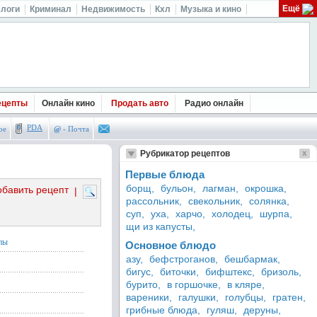
Ещё
логи
Криминал
Недвижимость
Кхл
Музыка и кино
ецепты
Онлайн кино
Продать авто
Радио онлайн
PDA
ое
@
- Почта
Рубрикатор рецептов
Первые блюда
борщ,
бульон,
лагман,
окрошка,
обавить рецепт
|
рассольник,
свекольник,
солянка,
суп,
уха,
харчо,
холодец,
шурпа,
щи из капусты,
пы
Основное блюдо
азу,
бефстроганов,
бешбармак,
бигус,
биточки,
бифштекс,
бризоль,
бурито,
в горшочке,
в кляре,
вареники,
галушки,
голубцы,
гратен,
грибные блюда,
гуляш,
деруны,