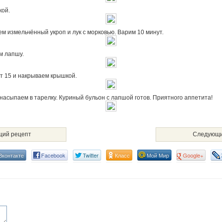
кой.
м измельчённый укроп и лук с морковью. Варим 10 минут.
м лапшу.
т 15 и накрываем крышкой.
насыпаем в тарелку. Куриный бульон с лапшой готов. Приятного аппетита!
ий рецепт
Следующи
Вконтакте
Facebook
Twitter
Класс
Мой Мир
Google+