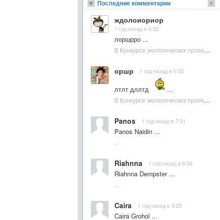
Последние комментарии
ждолоиориор
1 год назад в 0:32
лоршрро ...
В Конкурсе экологических проектов в Подмосковье активно участвовала молодежь :: NewsRbk.ru...
оршр
1 год назад в 0:32
лтлт дллтд
...
В Конкурсе экологических проектов в Подмосковье активно участвовала молодежь :: NewsRbk.ru...
Panos
1 год назад в 7:31
Panos Naidin ...
...
Riahnna
1 год назад в 6:56
Riahnna Dempster ...
...
Caira
1 год назад в 3:25
Caira Grohol ...