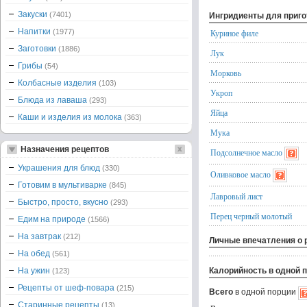
Закуски
(7401)
Ингридиенты для приг
Напитки
(1977)
Куриное филе
Заготовки
(1886)
Лук
Грибы
(54)
Морковь
Колбасные изделия
(103)
Укроп
Блюда из лаваша
(293)
Яйца
Каши и изделия из молока
(363)
Мука
Назначения рецептов
Подсолнечное масло
Украшения для блюд
(330)
Оливковое масло
Готовим в мультиварке
(845)
Лавровый лист
Быстро, просто, вкусно
(293)
Перец черный молотый
Едим на природе
(1566)
На завтрак
(212)
Личные впечатления о 
На обед
(561)
На ужин
Калорийность в одной 
(123)
Рецепты от шеф-повара
(215)
Всего
в одной порции
Старинные рецепты
(13)