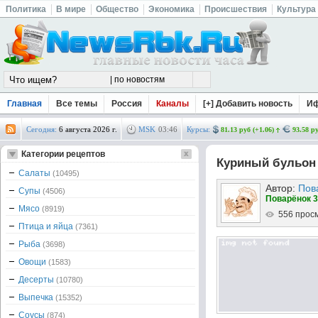
Политика
В мире
Общество
Экономика
Происшествия
Культура
Главная
Все темы
Россия
Каналы
[+] Добавить новость
И
Сегодня:
6 августа 2026 г.
MSK
03
:
46
Курсы:
81.13 руб (+1.06)
93.58 ру
Категории рецептов
Куриный бульон
Салаты
(10495)
Автор:
Пов
Супы
(4506)
Поварёнок 3
Мясо
(8919)
556 прос
Птица и яйца
(7361)
Рыба
(3698)
Овощи
(1583)
Десерты
(10780)
Выпечка
(15352)
Соусы
(874)