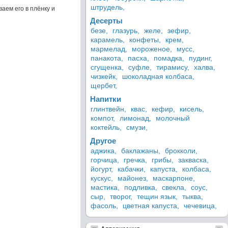
штрудель,
аем его в плёнку и
Десерты
безе,
глазурь,
желе,
зефир,
карамель,
конфеты,
крем,
мармелад,
мороженое,
мусс,
панакота,
пасха,
помадка,
пудинг,
сгущенка,
суфле,
тирамису,
халва,
чизкейк,
шоколадная колбаса,
щербет,
Напитки
глинтвейн,
квас,
кефир,
кисель,
компот,
лимонад,
молочный
коктейль,
смузи,
Другое
аджика,
баклажаны,
брокколи,
горчица,
гречка,
грибы,
закваска,
йогурт,
кабачки,
капуста,
колбаса,
кускус,
майонез,
маскарпоне,
мастика,
подливка,
свекла,
соус,
сыр,
творог,
тещин язык,
тыква,
фасоль,
цветная капуста,
чечевица,