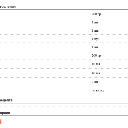
отовления
200 гр
1 шт.
1 шт.
1 пуч.
1 шт.
200 гр
10 мл
10 мл
2 шт.
по вкусу
рецепте
порции