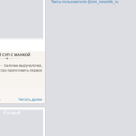
Твиты пользователя @smi_newsrbk_ru
Й СУП С МАНКОЙ
- палочка-выручалочка,
стро приготовить первое
о
Читать далее