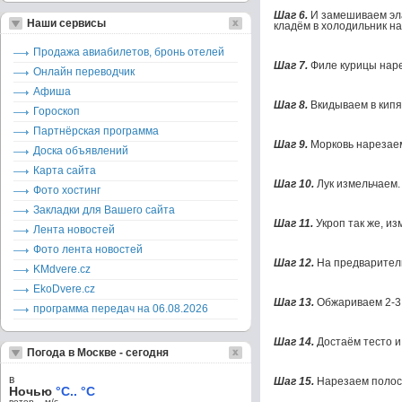
Шаг 6.
И замешиваем эла
Наши сервисы
кладём в холодильник на
Продажа авиабилетов, бронь отелей
Шаг 7.
Филе курицы наре
Онлайн переводчик
Афиша
Шаг 8.
Вкидываем в кип
Гороскоп
Партнёрская программа
Шаг 9.
Морковь нарезае
Доска объявлений
Карта сайта
Шаг 10.
Лук измельчаем.
Фото хостинг
Закладки для Вашего сайта
Шаг 11.
Укроп так же, из
Лента новостей
Фото лента новостей
Шаг 12.
На предваритель
KMdvere.cz
EkoDvere.cz
Шаг 13.
Обжариваем 2-3 
программа передач на 06.08.2026
Шаг 14.
Достаём тесто и
Погода в Москве - сегодня
в
Шаг 15.
Нарезаем полос
Ночью
°C.. °C
ветер – м/c