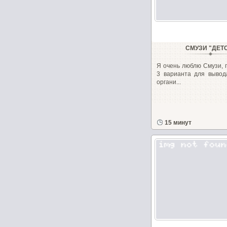
СМУЗИ "ДЕТ
Я очень люблю Смузи, 
3 варианта для вывод
органи...
15 минут