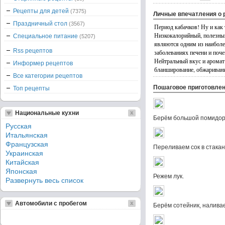
Рецепты для детей
(7375)
Личные впечатления о 
Праздничный стол
(3567)
Период кабачков! Ну и как 
Низкокалорийный, полезный,
Специальное питание
(5207)
являются одним из наиболе
Rss рецептов
заболеваниях печени и поче
Нейтральный вкус и аромат
Информер рецептов
бланширование, обжаривание
Все категории рецептов
Пошаговое приготовле
Топ рецепты
Национальные кухни
Берём большой помидор и
Русская
Итальянская
Французская
Переливаем сок в стакан
Украинская
Китайская
Японская
Режем лук.
Развернуть весь список
Автомобили с пробегом
Берём сотейник, наливае