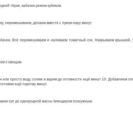
дней тёрке, кабачок режем кубиком.
ку, перемешиваем, делаем вместе с луком пару минут.
бачок. Всё перемешиваем и наливаем томатный сок. Накрываем крышкой, 
яем к овощам.
н или просто воду, солим и варим до готовности ещё минут 10. Добавляем сп
готовим ещё парочку минут.
ваем суп до однородной массы блендером погружным.