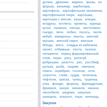
долма,
драники,
жаркое,
зразы,
из
фарша,
кальмар,
карбонара,
картофель,
картофельная запеканка,
картофельное пюре,
картошка,
картошка с мясом,
каша,
клецки,
колдуны,
котлеты,
крокеты,
курица,
кутья,
лазанья,
лапша,
ласточкино
гнездо,
лечо,
лобио,
лосось,
люля-
кебаб,
макароны,
манты,
минтай,
мусака,
мясной пирог,
мясные
блюда,
мясо,
оладьи из кабачков,
омлет,
отбивные,
паста,
паэлья,
пельмени,
перец фаршированный,
плов,
пюре,
рагу,
рататуй,
ребрышки,
ризотто,
рис,
ростбиф,
рулька,
рыба,
сациви,
свинина,
семга,
скумбрия,
сосиски,
соте,
спагетти,
стейк,
судак,
телятина,
тефтели,
треска,
тунец,
тушенка,
утка,
фондю,
форель,
фрикадельки,
фрикасе,
ханум,
хинкали,
чанахи,
чахохбили,
шаурма,
шашлык,
шницель,
эскалоп,
язык,
яичница,
Закуски