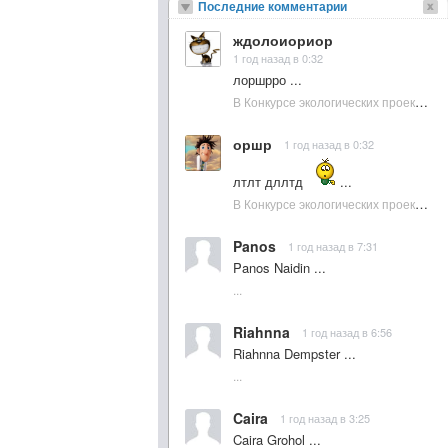
Последние комментарии
ждолоиориор
1 год назад в 0:32
лоршрро ...
В Конкурсе экологических проектов в Подмосковье активно участвовала молодежь :: NewsRbk.ru...
оршр
1 год назад в 0:32
лтлт дллтд
...
В Конкурсе экологических проектов в Подмосковье активно участвовала молодежь :: NewsRbk.ru...
Panos
1 год назад в 7:31
Panos Naidin ...
...
Riahnna
1 год назад в 6:56
Riahnna Dempster ...
...
Caira
1 год назад в 3:25
Caira Grohol ...