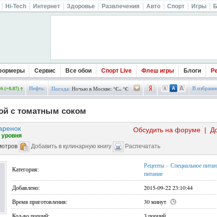
Hi-Tech
Интернет
Здоровье
Развлечения
Авто
Спорт
Игры
Б
формеры
Сервис
Все обои
Спорт Live
Флеш игры
Блоги
Р
Нефть:
В избранн
б (+0.87)
Погода:
Ночью в Москве:
°C.. °C
ой с томатным соком
аренок
Обсудить на форуме
|
Д
 уровня
мотров
Добавить в кулинарную книгу
Распечатать
Рецепты
>
Специальное питан
Категория:
питание
Добавлено:
2015-09-22 23:10:44
Время приготовления:
30 минут
Кол-во порций:
3 порций