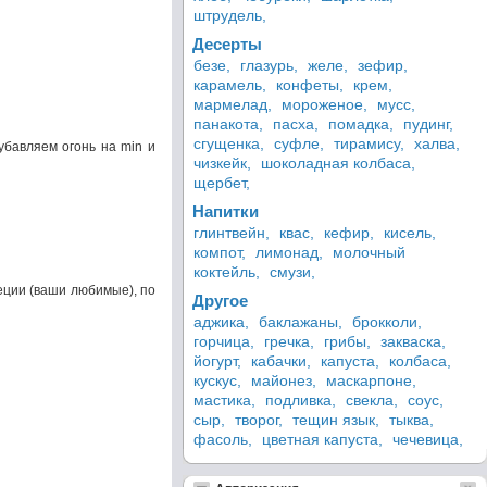
штрудель,
Десерты
безе,
глазурь,
желе,
зефир,
карамель,
конфеты,
крем,
мармелад,
мороженое,
мусс,
панакота,
пасха,
помадка,
пудинг,
сгущенка,
суфле,
тирамису,
халва,
убавляем огонь на min и
чизкейк,
шоколадная колбаса,
щербет,
Напитки
глинтвейн,
квас,
кефир,
кисель,
компот,
лимонад,
молочный
коктейль,
смузи,
еции (ваши любимые), по
Другое
аджика,
баклажаны,
брокколи,
горчица,
гречка,
грибы,
закваска,
йогурт,
кабачки,
капуста,
колбаса,
кускус,
майонез,
маскарпоне,
мастика,
подливка,
свекла,
соус,
сыр,
творог,
тещин язык,
тыква,
фасоль,
цветная капуста,
чечевица,