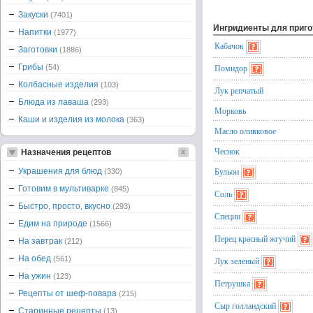
Закуски
(7401)
Ингридиенты для приг
Напитки
(1977)
Кабачок
Заготовки
(1886)
Грибы
Помидор
(54)
Колбасные изделия
(103)
Лук репчатый
Блюда из лаваша
(293)
Морковь
Каши и изделия из молока
(363)
Масло оливковое
Чеснок
Назначения рецептов
Бульон
Украшения для блюд
(330)
Готовим в мультиварке
(845)
Соль
Быстро, просто, вкусно
(293)
Специи
Едим на природе
(1566)
Перец красный жгучий
На завтрак
(212)
На обед
(561)
Лук зеленый
На ужин
(123)
Петрушка
Рецепты от шеф-повара
(215)
Сыр голландский
Старинные рецепты
(13)