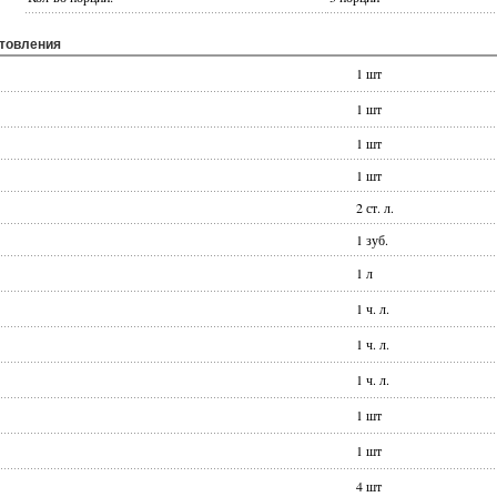
отовления
1 шт
1 шт
1 шт
1 шт
2 ст. л.
1 зуб.
1 л
1 ч. л.
1 ч. л.
1 ч. л.
1 шт
1 шт
4 шт