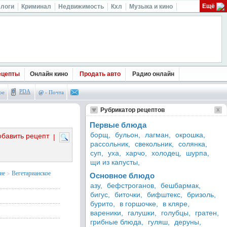
Ещё
логи
Криминал
Недвижимость
Кхл
Музыка и кино
ецепты
Онлайн кино
Продать авто
Радио онлайн
PDA
ое
@
- Почта
Рубрикатор рецептов
Первые блюда
борщ,
бульон,
лагман,
окрошка,
обавить рецепт
|
рассольник,
свекольник,
солянка,
суп,
уха,
харчо,
холодец,
шурпа,
щи из капусты,
ие
>
Вегетарианское
Основное блюдо
азу,
бефстроганов,
бешбармак,
бигус,
биточки,
бифштекс,
бризоль,
бурито,
в горшочке,
в кляре,
вареники,
галушки,
голубцы,
гратен,
грибные блюда,
гуляш,
деруны,