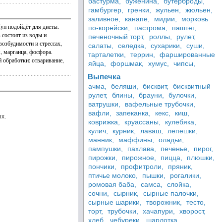
бастурма,
буженина,
бутерброды,
гамбургер,
гренки,
жульен,
жюльен,
заливное,
канапе,
мидии,
морковь
Суп подойдёт для диеты.
по-корейски,
пастрома,
паштет,
 состоят из воды и
печеночный торт,
роллы,
рулет,
озбудимости и стрессах,
салаты,
селедка,
сухарики,
суши,
, марганца, фосфора.
тарталетки,
террин,
фаршированные
 обработки: отваривание,
яйца,
форшмак,
хумус,
чипсы,
Выпечка
ачма,
беляши,
бисквит,
бисквитный
рулет,
блины,
брауни,
булочки,
ватрушки,
вафельные трубочки,
вафли,
запеканка,
кекс,
киш,
х.
коврижка,
круассаны,
кулебяка,
кулич,
курник,
лаваш,
лепешки,
манник,
маффины,
оладьи,
пампушки,
пахлава,
печенье,
пирог,
пирожки,
пирожное,
пицца,
плюшки,
пончики,
профитроли,
пряник,
птичье молоко,
пышки,
рогалики,
ромовая баба,
самса,
слойка,
сочни,
сырник,
сырные палочки,
сырные шарики,
творожник,
тесто,
торт,
трубочки,
хачапури,
хворост,
хлеб,
чебуреки,
шарлотка,