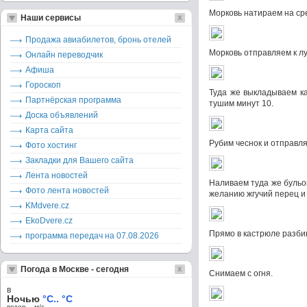
Морковь натираем на сре
Наши сервисы
Продажа авиабилетов, бронь отелей
Морковь отправляем к лу
Онлайн переводчик
Афиша
Гороскоп
Туда же выкладываем ка
Партнёрская программа
тушим минут 10.
Доска объявлений
Карта сайта
Рубим чеснок и отправл
Фото хостинг
Закладки для Вашего сайта
Лента новостей
Наливаем туда же бульо
Фото лента новостей
желанию жгучий перец и 
KMdvere.cz
EkoDvere.cz
Прямо в кастрюле разби
программа передач на 07.08.2026
Погода в Москве - сегодня
Снимаем с огня.
в
Ночью
°C.. °C
ветер – м/c