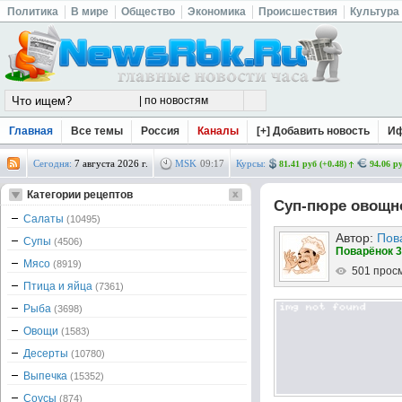
Политика
В мире
Общество
Экономика
Происшествия
Культура
Главная
Все темы
Россия
Каналы
[+] Добавить новость
И
Сегодня:
7 августа 2026 г.
MSK
09
:
17
Курсы:
81.41 руб (+0.48)
94.06 ру
Категории рецептов
Суп-пюре овощн
Салаты
(10495)
Автор:
Пов
Супы
(4506)
Поварёнок 3
Мясо
(8919)
501 прос
Птица и яйца
(7361)
Рыба
(3698)
Овощи
(1583)
Десерты
(10780)
Выпечка
(15352)
Соусы
(874)