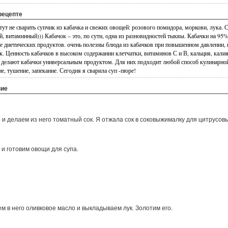
рецепте
тут не сварить супчик из кабачка и свежих овощей: розового помидора, моркови, лука. 
 витаминный))) Кабачок – это, по сути, одна из разновидностей тыквы. Кабачки на 95%
е диетических продуктов. очень полезны блюда из кабачков при повышенном давлении, в
к. Ценность кабачков в высоком содержании клетчатки, витаминов С и В, кальция, калия
 делают кабачки универсальным продуктом. Для них подходит любой способ кулинарной
, тушение, запекание. Сегодня я сварила суп -пюре!
ние
 делаем из него томатный сок. Я отжала сок в соковыжималку для цитрусовы
 и готовим овощи для супа.
м в него оливковое масло и выкладываем лук. Золотим его.