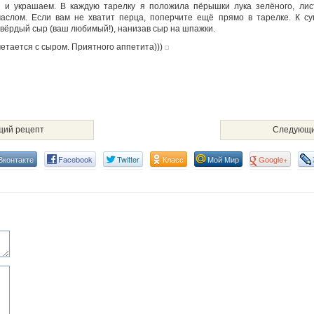
 и украшаем. В каждую тарелку я положила пёрышки лука зелёного, лис
аслом. Если вам не хватит перца, поперчите ещё прямо в тарелке. К су
твёрдый сыр (ваш любимый!), нанизав сыр на шпажки.
етается с сыром. Приятного аппетита)))
ий рецепт
Следующи
Вконтакте
Facebook
Twitter
Класс
Мой Мир
Google+