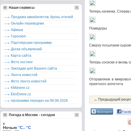
Наши сервисы
Теперь начинка. Сперва 
Продажа авиабилетов, бронь отелей
Онлайн переводчик
Помидоры
Афиша
Гороскоп
Партнёрская программа
Сверху посыпаем сыром
Доска объявлений
Карта сайта
Фото хостинг
Теперь сосиски и вновь 
Закладки для Вашего сайта
Лента новостей
Отправляем в микроволн
Фото лента новостей
приятного аппетита
KMdvere.cz
EkoDvere.cz
← Предыдущий реце
программа передач на 08.08.2026
Вконтакте
Faceb
Погода в Москве - сегодня
в
Ночью
°C.. °C
ветер – м/c