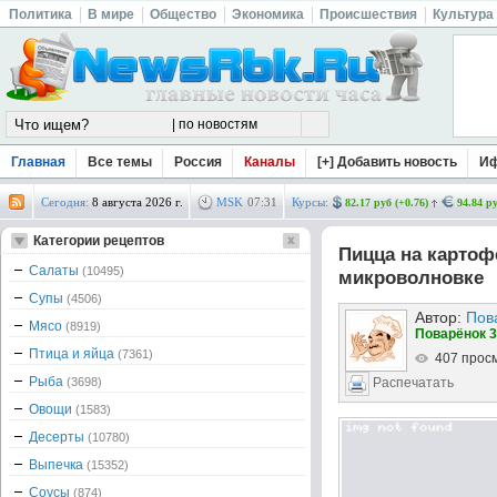
Политика
В мире
Общество
Экономика
Происшествия
Культура
Главная
Все темы
Россия
Каналы
[+] Добавить новость
И
Сегодня:
8 августа 2026 г.
MSK
07
:
31
Курсы:
82.17 руб (+0.76)
94.84 ру
Категории рецептов
Пицца на картоф
Салаты
(10495)
микроволновке
Супы
(4506)
Автор:
Пов
Мясо
(8919)
Поварёнок 3
Птица и яйца
(7361)
407 прос
Рыба
(3698)
Распечатать
Овощи
(1583)
Десерты
(10780)
Выпечка
(15352)
Соусы
(874)