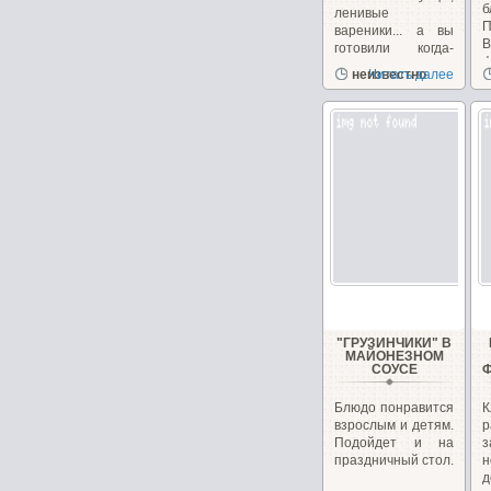
б
ленивые
вареники... а вы
готовили когда-
ф
нибудь...
неизвестно
Читать далее
с
"ГРУЗИНЧИКИ" В
МАЙОНЕЗНОМ
СОУСЕ
Блюдо понравится
К
взрослым и детям.
р
Подойдет и на
з
праздничный стол.
д