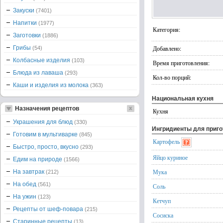
Закуски
(7401)
Напитки
(1977)
Категория:
Заготовки
(1886)
Грибы
Добавлено:
(54)
Колбасные изделия
(103)
Время приготовления:
Блюда из лаваша
(293)
Кол-во порций:
Каши и изделия из молока
(363)
Национальная кухня
Назначения рецептов
Кухня
Украшения для блюд
(330)
Ингридиенты для приг
Готовим в мультиварке
(845)
Картофель
Быстро, просто, вкусно
(293)
Яйцо куриное
Едим на природе
(1566)
Мука
На завтрак
(212)
На обед
(561)
Соль
На ужин
(123)
Кетчуп
Рецепты от шеф-повара
(215)
Сосиска
Старинные рецепты
(13)