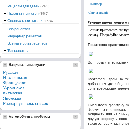
Помидор
Рецепты для детей
(7375)
Сыр твердый
Праздничный стол
(3567)
Специальное питание
(5207)
Личные впечатления о 
Rss рецептов
Решила приготовить пиццу 
основу. Попробуйте, может
Информер рецептов
Все категории рецептов
Пошаговое приготовле
Топ рецепты
Вот продукты, которые 
Национальные кухни
Русская
Итальянская
Картофель трем на тер
Французская
добавляем два яйца, п
Украинская
соль. все хорошо переме
Китайская
Японская
Развернуть весь список
Смазываем форму (у ме
форму, разравниваем
мощности 800 на 5мину
Автомобили с пробегом
другую сторону и вновь
такая основа у нас полу