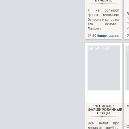
БУЛЬОНЕ
Я не большой
фанат говяжьего
п
бульона и супов на
п
его основе...
с
Решила
заменить...
90 минут
Читать далее
с
"ЛЕНИВЫЕ"
ФАРШИРОВАННЫЕ
ПЕРЦЫ
Все знают про
О
ленивые голубцы,