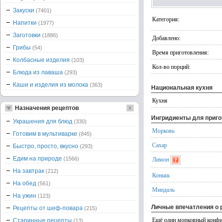
Закуски
(7401)
Категория:
Напитки
(1977)
Заготовки
(1886)
Добавлено:
Грибы
(54)
Время приготовления:
Колбасные изделия
(103)
Кол-во порций:
Блюда из лаваша
(293)
Каши и изделия из молока
(363)
Национальная кухня
Кухня
Назначения рецептов
Ингридиенты для приг
Украшения для блюд
(330)
Морковь
Готовим в мультиварке
(845)
Сахар
Быстро, просто, вкусно
(293)
Едим на природе
Лимон
(1566)
На завтрак
(212)
Коньяк
На обед
(561)
Миндаль
На ужин
(123)
Личные впечатления о 
Рецепты от шеф-повара
(215)
Ещё один морковный конфит
Старинные рецепты
(13)