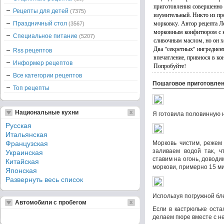
приготовления совершенно 
Рецепты для детей
(7375)
изумительный. Никто из пр
морковку. Автор рецепта Л
Праздничный стол
(3567)
морковным конфитюром с к
Специальное питание
(5207)
сливочным маслом, но он хо
Два "секретных" ингредиен
Rss рецептов
впечатление, привнося в к
Информер рецептов
Попробуйте!
Все категории рецептов
Пошаговое приготовле
Топ рецепты
Национальные кухни
Я готовила половинную 
Русская
Итальянская
Французская
Морковь чистим, режем 
заливаем водой так, ч
Украинская
ставим на огонь, доводи
Китайская
моркови, примерно 15 ми
Японская
Развернуть весь список
Используя погружной бл
Автомобили с пробегом
Если в кастрюльке оста
делаем пюре вместе с не