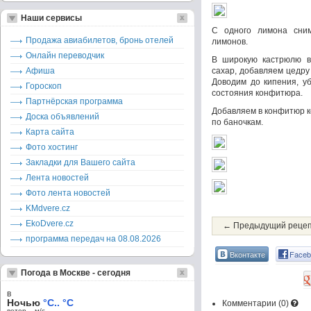
Наши сервисы
С одного лимона сни
Продажа авиабилетов, бронь отелей
лимонов.
Онлайн переводчик
В широкую кастрюлю в
Афиша
сахар, добавляем цедру
Доводим до кипения, у
Гороскоп
состояния конфитюра.
Партнёрская программа
Добавляем в конфитюр к
Доска объявлений
по баночкам.
Карта сайта
Фото хостинг
Закладки для Вашего сайта
Лента новостей
Фото лента новостей
KMdvere.cz
EkoDvere.cz
← Предыдущий реце
программа передач на 08.08.2026
Вконтакте
Faceb
Погода в Москве - сегодня
в
Ночью
°C.. °C
Комментарии (
0
)
ветер – м/c