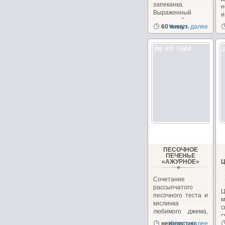
запеканка.
н
Выраженный
и
тыквенный вкус.
60 минут
Читать далее
Рецепт из
журнала...
ПЕСОЧНОЕ
ПЕЧЕНЬЕ
«АЖУРНОЕ»
Сочетание
рассыпчатого
Ц
песочного теста и
кислинка
с
любимого джема,
с
повидла или...
неизвестно
Читать далее
в