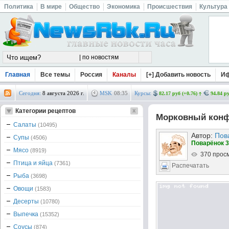
Политика
В мире
Общество
Экономика
Происшествия
Культура
Главная
Все темы
Россия
Каналы
[+] Добавить новость
И
Сегодня:
8 августа 2026 г.
MSK
08
:
35
Курсы:
82.17 руб (+0.76)
94.84 ру
Категории рецептов
Морковный кон
Салаты
(10495)
Автор:
Пов
Супы
(4506)
Поварёнок 3
Мясо
(8919)
370 прос
Птица и яйца
(7361)
Распечатать
Рыба
(3698)
Овощи
(1583)
Десерты
(10780)
Выпечка
(15352)
Соусы
(874)