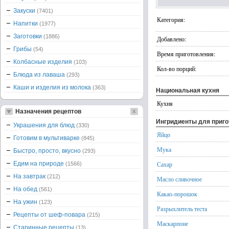
Закуски
(7401)
Категория:
Напитки
(1977)
Заготовки
(1886)
Добавлено:
Грибы
(54)
Время приготовления:
Колбасные изделия
(103)
Кол-во порций:
Блюда из лаваша
(293)
Каши и изделия из молока
(363)
Национальная кухня
Кухня
Назначения рецептов
Ингридиенты для приг
Украшения для блюд
(330)
Яйцо
Готовим в мультиварке
(845)
Мука
Быстро, просто, вкусно
(293)
Едим на природе
Сахар
(1566)
На завтрак
(212)
Масло сливочное
На обед
(561)
Какао-порошок
На ужин
(123)
Разрыхлитель теста
Рецепты от шеф-повара
(215)
Маскарпоне
Старинные рецепты
(13)