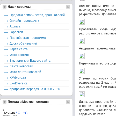
Дальше гасим, именно 
Наши сервисы
лимона, я развожу лимо
рахрыхлитель. Добавляе
Продажа авиабилетов, бронь отелей
Онлайн переводчик
Афиша
Просеиваем сюда мук
Гороскоп
растопленное сливочно
Партнёрская программа
Доска объявлений
Аккуратно перемешивае
Карта сайта
Фото хостинг
Закладки для Вашего сайта
Переливаем тесто в фор
Лента новостей
Фото лента новостей
KMdvere.cz
У меня получился бол
разрезала на 2 части. 
EkoDvere.cz
еще один такой же тольк
программа передач на 09.08.2026
Погода в Москве - сегодня
Для крема просто взбит
я пропитала кофе, доба
в
добавлять. Обсыпала п
Ночью
°C.. °C
сердечки из какао
ветер – м/c