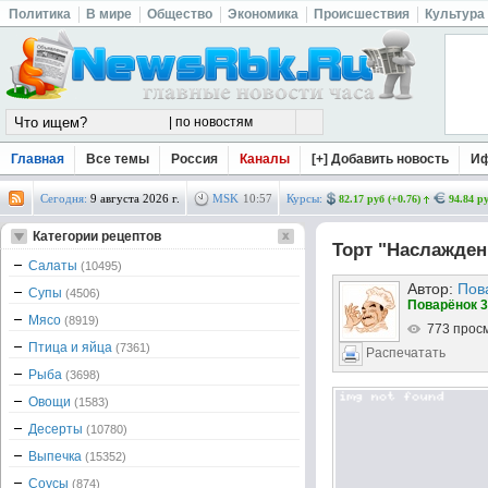
Политика
В мире
Общество
Экономика
Происшествия
Культура
Главная
Все темы
Россия
Каналы
[+] Добавить новость
И
Сегодня:
9 августа 2026 г.
MSK
10
:
57
Курсы:
82.17 руб (+0.76)
94.84 ру
Категории рецептов
Торт "Наслажден
Салаты
(10495)
Автор:
Пов
Супы
(4506)
Поварёнок 3
Мясо
(8919)
773 прос
Птица и яйца
(7361)
Распечатать
Рыба
(3698)
Овощи
(1583)
Десерты
(10780)
Выпечка
(15352)
Соусы
(874)