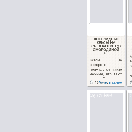
ШОКОЛАДНЫЕ
КЕКСЫ НА
СЫВОРОТКЕ СО
СМОРОДИНОЙ
А
Кексы на
в
сыворотке
с
получаются такие
п
нежные, что тают
к
во рту. Смородина
40 минут
Читать далее
придает...