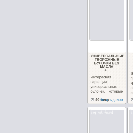
УНИВЕРСАЛЬНЫЕ
ТВОРОЖНЫЕ
БУЛОЧКИ БЕЗ
МАСЛА
Интересная
вариация
универсальных
а
булочек, которые
я
можно сделать как
в
40 минут
Читать далее
сладкими,...