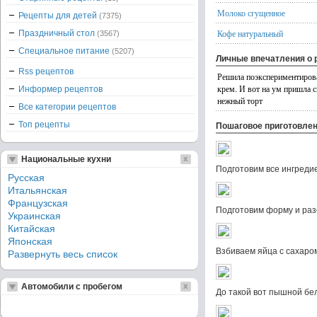
Молоко сгущенное
Рецепты для детей
(7375)
Кофе натуральный
Праздничный стол
(3567)
Специальное питание
(5207)
Личные впечатления о 
Rss рецептов
Решила поэкспериментироват
крем. И вот на ум пришла с
Информер рецептов
нежный торт
Все категории рецептов
Топ рецепты
Пошаговое приготовле
Национальные кухни
Подготовим все ингреди
Русская
Итальянская
Французская
Подготовим форму и разо
Украинская
Китайская
Японская
Взбиваем яйца с сахаро
Развернуть весь список
Автомобили с пробегом
До такой вот пышной бе