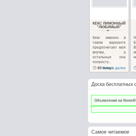
КЕКС ЛИМОННЫЙ
"ЛЮБИМЫЙ"
Кекс именно в
Н
таком варианте
Б
предпочитает моя
В
внучка, а
м
остальные она
к
попросту...
60 минут
Читать далее
Доска бесплатных 
Объявления на NewsR
Самое читаемое