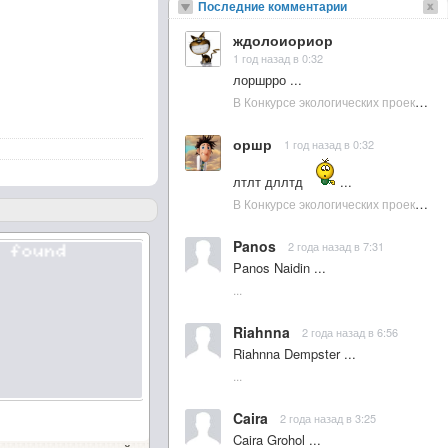
Последние комментарии
ждолоиориор
1 год назад в 0:32
лоршрро ...
В Конкурсе экологических проектов в Подмосковье активно участвовала молодежь :: NewsRbk.ru...
оршр
1 год назад в 0:32
лтлт дллтд
...
В Конкурсе экологических проектов в Подмосковье активно участвовала молодежь :: NewsRbk.ru...
Panos
2 года назад в 7:31
Panos Naidin ...
...
Riahnna
2 года назад в 6:56
Riahnna Dempster ...
...
Caira
2 года назад в 3:25
Caira Grohol ...