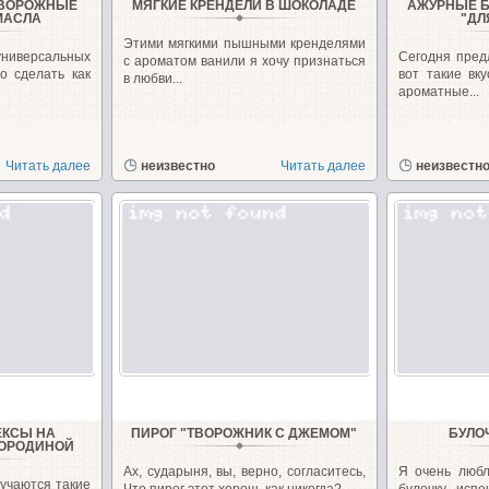
ТВОРОЖНЫЕ
МЯГКИЕ КРЕНДЕЛИ В ШОКОЛАДЕ
АЖУРНЫЕ Б
МАСЛА
"ДЛ
Этими мягкими пышными кренделями
универсальных
Сегодня пред
с ароматом ванили я хочу признаться
о сделать как
вот такие вк
в любви...
ароматные...
Читать далее
неизвестно
Читать далее
неизвестн
ЕКСЫ НА
ПИРОГ "ТВОРОЖНИК С ДЖЕМОМ"
БУЛО
МОРОДИНОЙ
Ах, сударыня, вы, верно, согласитесь,
Я очень любл
лучаются такие