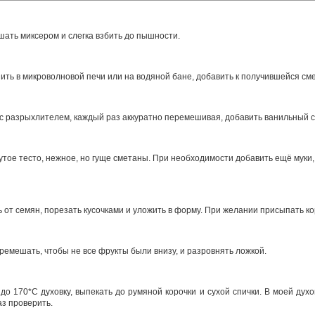
ешать миксером и слегка взбить до пышности.
ть в микроволновой печи или на водяной бане, добавить к получившейся сме
 с разрыхлителем, каждый раз аккуратно перемешивая, добавить ванильный с
тое тесто, нежное, но гуще сметаны. При необходимости добавить ещё муки,
 от семян, порезать кусочками и уложить в форму. При желании присыпать к
еремешать, чтобы не все фрукты были внизу, и разровнять ложкой.
до 170*С духовку, выпекать до румяной корочки и сухой спички. В моей дух
аз проверить.