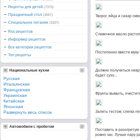
Рецепты для детей
(7375)
Праздничный стол
(3567)
Творог, яйца и сахар см
Специальное питание
(5207)
Rss рецептов
Сливочное масло растопи
Информер рецептов
Все категории рецептов
Постепенно ввести муку
Топ рецепты
Национальные кухни
Должно получиться некру
будет сухо...
Русская
Итальянская
Французская
Фрукты вымыть, очистить
Украинская
Китайская
Японская
Залить тестом, слегка п
Развернуть весь список
Автомобили с пробегом
Поставить в разогретую 
ровно час. Лучше пару р