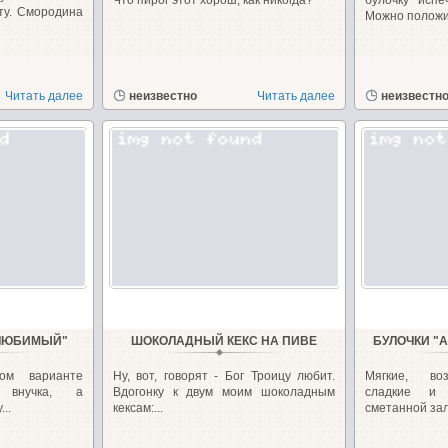
Что пирог этот хорош, как никогда?
булочку исп
ту. Смородина
Можно положит
Читать далее
неизвестно
Читать далее
неизвестн
"ЛЮБИМЫЙ"
ШОКОЛАДНЫЙ КЕКС НА ПИВЕ
БУЛОЧКИ "
ом варианте
Ну, вот, говорят - Бог Троицу любит.
Мягкие, во
 внучка, а
Вдогонку к двум моим шоколадным
сладкие и
..
кексам:...
сметанной зали