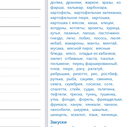
долма,
драники,
жаркое,
зразы,
из
фарша,
кальмар,
карбонара,
картофель,
картофельная запеканка,
картофельное пюре,
картошка,
картошка с мясом,
каша,
клецки,
колдуны,
котлеты,
крокеты,
курица,
кутья,
лазанья,
лапша,
ласточкино
гнездо,
лечо,
лобио,
лосось,
люля-
кебаб,
макароны,
манты,
минтай,
мусака,
мясной пирог,
мясные
блюда,
мясо,
оладьи из кабачков,
омлет,
отбивные,
паста,
паэлья,
пельмени,
перец фаршированный,
плов,
пюре,
рагу,
рататуй,
ребрышки,
ризотто,
рис,
ростбиф,
рулька,
рыба,
сациви,
свинина,
семга,
скумбрия,
сосиски,
соте,
спагетти,
стейк,
судак,
телятина,
тефтели,
треска,
тунец,
тушенка,
утка,
фондю,
форель,
фрикадельки,
фрикасе,
ханум,
хинкали,
чанахи,
чахохбили,
шаурма,
шашлык,
шницель,
эскалоп,
язык,
яичница,
Закуски