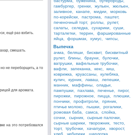
бастурма,
буженина,
бутерброды,
гамбургер,
гренки,
жульен,
жюльен,
заливное,
канапе,
мидии,
морковь
по-корейски,
пастрома,
паштет,
печеночный торт,
роллы,
рулет,
салаты,
селедка,
сухарики,
суши,
си, ещё раз взбить.
тарталетки,
террин,
фаршированные
яйца,
форшмак,
хумус,
чипсы,
Выпечка
ахар, смешать.
ачма,
беляши,
бисквит,
бисквитный
рулет,
блины,
брауни,
булочки,
ватрушки,
вафельные трубочки,
 но не переборщить, а то
вафли,
запеканка,
кекс,
киш,
коврижка,
круассаны,
кулебяка,
кулич,
курник,
лаваш,
лепешки,
манник,
маффины,
оладьи,
орицей для аромата.
пампушки,
пахлава,
печенье,
пирог,
пирожки,
пирожное,
пицца,
плюшки,
пончики,
профитроли,
пряник,
птичье молоко,
пышки,
рогалики,
ромовая баба,
самса,
слойка,
сочни,
сырник,
сырные палочки,
сырные шарики,
творожник,
тесто,
овке на это потребовался
торт,
трубочки,
хачапури,
хворост,
хлеб,
чебуреки,
шарлотка,