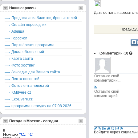
Наши сервисы
Дать остыть, нарезать н
Продажа авиабилетов, бронь отелей
Онлайн переводчик
← Предыдущ
Афиша
Гороскоп
Партнёрская программа
Доска объявлений
Комментарии (
0
)
Карта сайта
Фото хостинг
Закладки для Вашего сайта
Лента новостей
Фото лента новостей
KMdvere.cz
EkoDvere.cz
программа передач на 07.08.2026
Погода в Москве - сегодня
в
Войдите через социальн
Ночью
°C.. °C
ветер – м/c