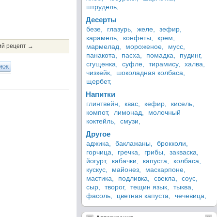
штрудель,
Десерты
безе,
глазурь,
желе,
зефир,
карамель,
конфеты,
крем,
й рецепт →
мармелад,
мороженое,
мусс,
панакота,
пасха,
помадка,
пудинг,
сгущенка,
суфле,
тирамису,
халва,
ЖЖ
чизкейк,
шоколадная колбаса,
щербет,
Напитки
глинтвейн,
квас,
кефир,
кисель,
компот,
лимонад,
молочный
коктейль,
смузи,
Другое
аджика,
баклажаны,
брокколи,
горчица,
гречка,
грибы,
закваска,
йогурт,
кабачки,
капуста,
колбаса,
кускус,
майонез,
маскарпоне,
мастика,
подливка,
свекла,
соус,
сыр,
творог,
тещин язык,
тыква,
фасоль,
цветная капуста,
чечевица,