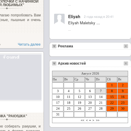
УЛОЧКИ С НАЧИНКОЙ
...
Я ЛЮБИМЫХ"
лагаю попробовать Вам
Eliyah
2 года назад в 20:41
усные, пышные и очень
Eliyah Maletsky ...
...
о
Читать далее
Реклама
Архив новостей
Август 2026
Пн
Вт
Ср
Чт
Пт
Сб
Вс
1
2
3
4
5
6
7
8
9
10
11
12
13
14
15
16
17
18
19
20
21
22
23
24
25
26
27
28
29
30
31
ЧКА "РАКУШКА"
<<
<
•
>
>>
ю собирать ракушки, и