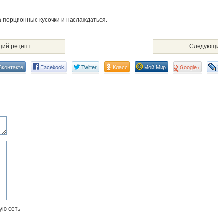
а порционные кусочки и наслаждаться.
ий рецепт
Следующи
Вконтакте
Facebook
Twitter
Класс
Мой Мир
Google+
ую сеть