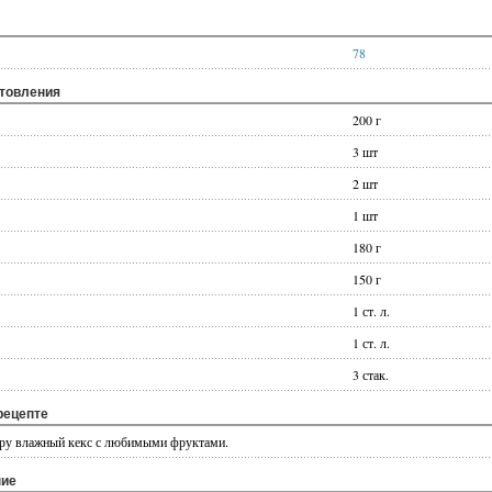
78
отовления
200 г
3 шт
2 шт
1 шт
180 г
150 г
1 ст. л.
1 ст. л.
3 стак.
рецепте
ру влажный кекс с любимыми фруктами.
ние