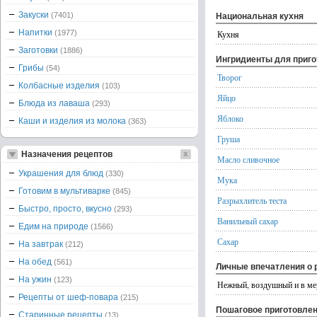
Закуски
(7401)
Национальная кухня
Напитки
(1977)
Кухня
Заготовки
(1886)
Ингридиенты для приг
Грибы
(54)
Творог
Колбасные изделия
(103)
Яйцо
Блюда из лаваша
(293)
Яблоко
Каши и изделия из молока
(363)
Груша
Назначения рецептов
Масло сливочное
Украшения для блюд
(330)
Мука
Готовим в мультиварке
(845)
Разрыхлитель теста
Быстро, просто, вкусно
(293)
Ванильный сахар
Едим на природе
(1566)
Сахар
На завтрак
(212)
На обед
(561)
Личные впечатления о 
На ужин
(123)
Нежный, воздушный и в ме
Рецепты от шеф-повара
(215)
Пошаговое приготовле
Старинные рецепты
(13)