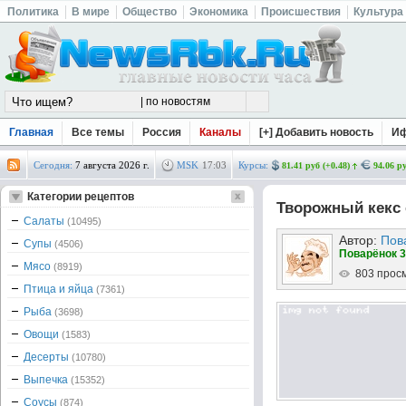
Политика
В мире
Общество
Экономика
Происшествия
Культура
Главная
Все темы
Россия
Каналы
[+] Добавить новость
И
Сегодня:
7 августа 2026 г.
MSK
17
:
03
Курсы:
81.41 руб (+0.48)
94.06 ру
Категории рецептов
Творожный кекс
Салаты
(10495)
Автор:
Пов
Супы
(4506)
Поварёнок 3
Мясо
(8919)
803 прос
Птица и яйца
(7361)
Рыба
(3698)
Овощи
(1583)
Десерты
(10780)
Выпечка
(15352)
Соусы
(874)