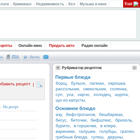
Ещё
логи
Криминал
Недвижимость
Кхл
Музыка и кино
ецепты
Онлайн кино
Продать авто
Радио онлайн
PDA
ое
@
- Почта
Рубрикатор рецептов
Первые блюда
борщ,
бульон,
лагман,
окрошка,
обавить рецепт
|
рассольник,
свекольник,
солянка,
суп,
уха,
харчо,
холодец,
шурпа,
щи из капусты,
>
На десерт
Основное блюдо
азу,
бефстроганов,
бешбармак,
бигус,
биточки,
бифштекс,
бризоль,
бурито,
в горшочке,
в кляре,
вареники,
галушки,
голубцы,
гратен,
грибные блюда,
гуляш,
деруны,