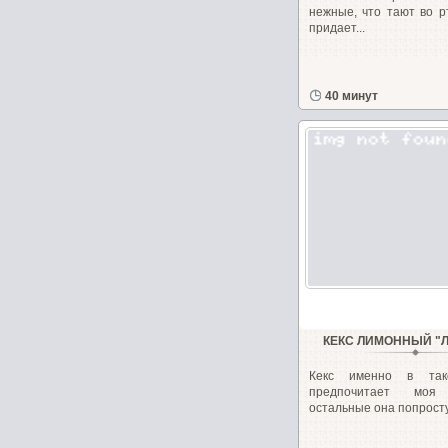
нежные, что тают во р
придает...
40 минут
КЕКС ЛИМОННЫЙ 
Кекс именно в так
предпочитает моя
остальные она попросту.