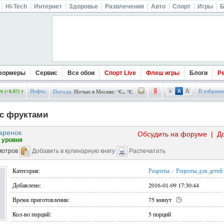
Hi-Tech
Интернет
Здоровье
Развлечения
Авто
Спорт
Игры
Б
формеры
Сервис
Все обои
Спорт Live
Флеш игры
Блоги
Р
Нефть:
В избранн
б (+0.87)
Погода:
Ночью в Москве:
°C.. °C
 с фруктами
аренок
Обсудить на форуме
|
Д
 уровня
мотров
Добавить в кулинарную книгу
Распечатать
Категория:
Рецепты
>
Рецепты для детей
Добавлено:
2016-01-09 17:30:44
Время приготовления:
75 минут
Кол-во порций:
5 порций