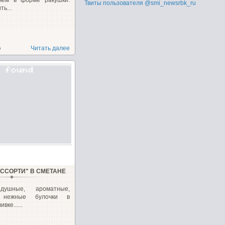
ечем в форме ракушки.
Твиты пользователя @smi_newsrbk_ru
ь...
о
Читать далее
АССОРТИ" В СМЕТАНЕ
здушные, ароматные,
 нежные булочки в
вке......