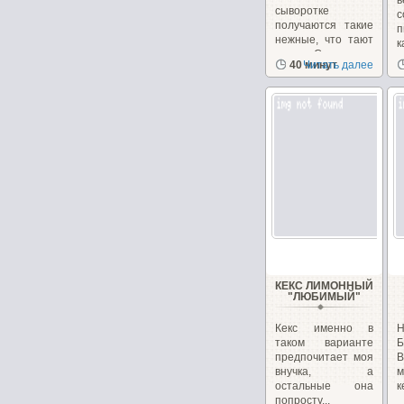
в
сыворотке
с
получаются такие
п
нежные, что тают
к
во рту. Смородина
40 минут
Читать далее
придает...
КЕКС ЛИМОННЫЙ
"ЛЮБИМЫЙ"
Кекс именно в
Н
таком варианте
Б
предпочитает моя
В
внучка, а
м
остальные она
к
попросту...