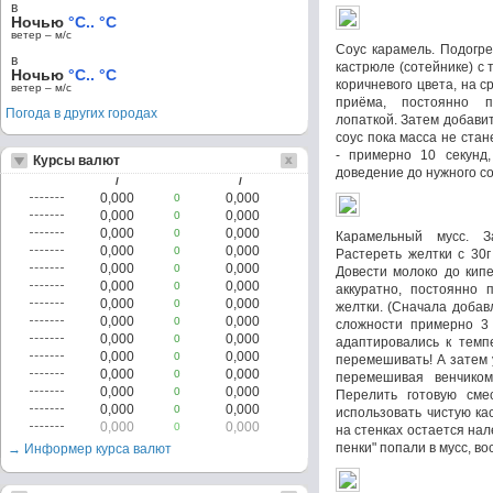
в
Ночью
°C.. °C
ветер – м/c
Соус карамель. Подогре
в
кастрюле (сотейнике) с
Ночью
°C.. °C
коричневого цвета, на с
ветер – м/c
приёма, постоянно 
Погода в других городах
лопаткой. Затем добави
соус пока масса не стан
- примерно 10 секунд
Курсы валют
доведение до нужного с
/
/
0,000
0,000
0
0,000
0,000
0
0,000
0,000
0
Карамельный мусс. З
0,000
0,000
0
Растереть желтки с 30г
0,000
0,000
0
Довести молоко до кипе
0,000
0,000
0
аккуратно, постоянно 
0,000
0,000
0
желтки. (Сначала добав
0,000
0,000
0
сложности примерно 3 
0,000
0,000
0
адаптировались к темп
0,000
0,000
0
перемешивать! А затем 
0,000
0,000
0
перемешивая венчиком
0,000
0,000
0
Перелить готовую сме
0,000
0,000
0
использовать чистую ка
0,000
0,000
0
на стенках остается нале
пенки" попали в мусс, во
→ Информер курса валют