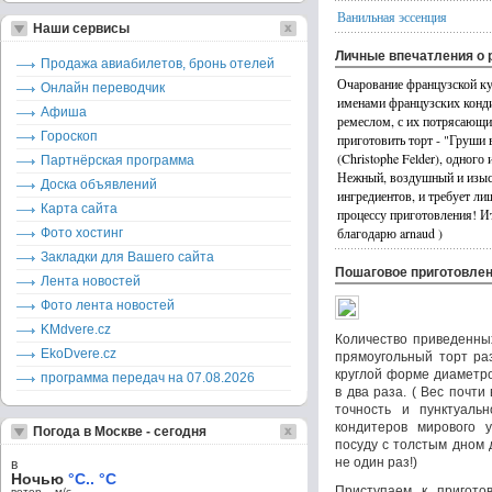
Ванильная эссенция
Наши сервисы
Личные впечатления о 
Продажа авиабилетов, бронь отелей
Очарование французской ку
Онлайн переводчик
именами французских конди
Афиша
ремеслом, с их потрясающи
Гороскоп
приготовить торт - "Груши
(Christophe Felder), одног
Партнёрская программа
Нежный, воздушный и изыск
Доска объявлений
ингредиентов, и требует ли
Карта сайта
процессу приготовления! Ита
благодарю arnaud )
Фото хостинг
Закладки для Вашего сайта
Пошаговое приготовле
Лента новостей
Фото лента новостей
KMdvere.cz
Количество приведенны
EkoDvere.cz
прямоугольный торт ра
круглой форме диаметр
программа передач на 07.08.2026
в два раза. ( Вес почти 
точность и пунктуальн
кондитеров мирового у
Погода в Москве - сегодня
посуду с толстым дном 
не один раз!)
в
Ночью
°C.. °C
Приступаем к пригото
ветер – м/c