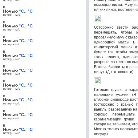
помощью вилки. Муку пр
в
мягких пиков, постепенн
Ночью
°C.. °C
ветер – м/c
в
Ночью
°C.. °C
Осторожно ввести ра
ветер – м/c
перемешать, чтобы 
в
просеянную муку с кака
Ночью
°C.. °C
однородной массы. В 
ветер – м/c
кондитерский мешок и
в
бумаге так, чтобы пол
Ночью
°C.. °C
таких пласта, одина
ветер – м/c
разровняла тесто на вы
в
Выпечь бисквиты в разо
Ночью
°C.. °C
минут. (До готовности)
ветер – м/c
в
Ночью
°C.. °C
ветер – м/c
Готовим груши в кара
маленькие кусочки. (
в
Ночью
°C.. °C
глубокой сковороде рас
ветер – м/c
(осторожно с гранью т
ваниль, разрезанную на 
в
Ночью
°C.. °C
хорошо перемешать.
ветер – м/c
карамелизации груши. 
сахара не забываем, что
в
Ночью
°C.. °C
Можно только несколько
ветер – м/c
посуду.)