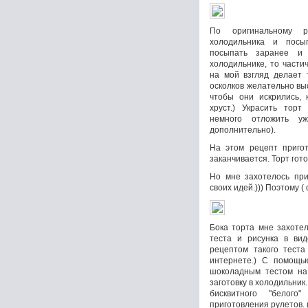
По оригинальному р
холодильника и посы
посыпать заранее и 
холодильнике, то части
на мой взгляд делает 
осколков желательно вы
чтобы они искрились, 
хруст.) Украсить торт
немного отложить уж
дополнительно).
На этом рецепт приго
заканчивается. Торт гото
Но мне захотелось при
своих идей.))) Поэтому (
Бока торта мне захоте
теста и рисунка в ви
рецептом такого теста
интернете.) С помощь
шоколадным тестом на
заготовку в холодильник
бисквитного "белого
приготовления рулетов. 