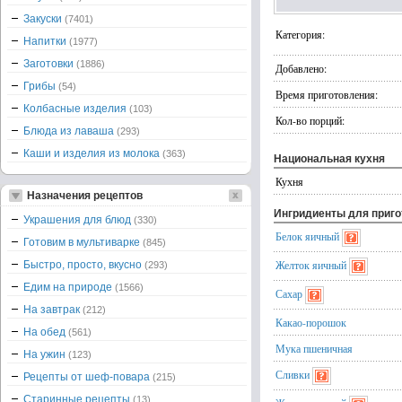
Закуски
(7401)
Категория:
Напитки
(1977)
Заготовки
(1886)
Добавлено:
Грибы
(54)
Время приготовления:
Колбасные изделия
(103)
Кол-во порций:
Блюда из лаваша
(293)
Каши и изделия из молока
(363)
Национальная кухня
Кухня
Назначения рецептов
Ингридиенты для приг
Украшения для блюд
(330)
Белок яичный
Готовим в мультиварке
(845)
Желток яичный
Быстро, просто, вкусно
(293)
Едим на природе
(1566)
Сахар
На завтрак
(212)
Какао-порошок
На обед
(561)
Мука пшеничная
На ужин
(123)
Сливки
Рецепты от шеф-повара
(215)
Старинные рецепты
(13)