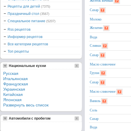
Желток яичный
Рецепты для детей
(7375)
Сахар
Праздничный стол
(3567)
Молоко
Специальное питание
(5207)
Желатин
Rss рецептов
Вода
Информер рецептов
Все категории рецептов
Сливки
Топ рецепты
Сахар
Масло сливочное
Национальные кухни
Груша
Русская
Итальянская
Сахар
Французская
Украинская
Масло сливочное
Китайская
Японская
Ваниль
Развернуть весь список
Соль
Сахар
Автомобили с пробегом
Вода