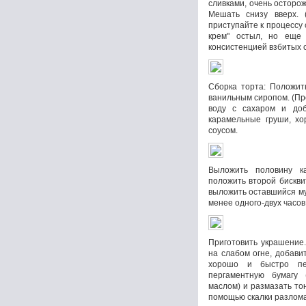
сливками, очень осторо
Мешать снизу вверх. 
приступайте к процессу 
крем" остыл, но еще 
консистенцией взбитых с
Сборка торта: Положит
ванильным сиропом. (Пр
воду с сахаром и доб
карамельные груши, хо
соусом.
Выложить половину к
положить второй бискви
выложить оставшийся му
менее одного-двух часов
Приготовить украшение.
на слабом огне, добави
хорошо и быстро пе
пергаментную бумагу 
маслом) и размазать то
помощью скалки разлома