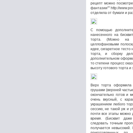
рецепт можно посмотре
фантазии"" http://www.pov
отделила от бумаги и ра
С помощью дополнител
нанесенного на бискви
торта. (Можно на 
целлофановыми полоска
идее, сигаретное тесто
торта, и сборку де
дополнительном оформле
то степени процесс ока
высоту готового торта и 
Верх торта оформила
грушами (верхней частью
окончательно готов и м
очень вкусный, с кара
украшением любого торж
сессию, не такой уж и 
почти все этапы можно 
время. (Бисквит даж
следовать точным проп
получается невысокий. 
приготовленных по 