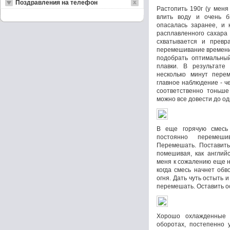
Поздравления на телефон
Растопить 190г (у меня
влить воду и очень б
опасалась заранее, и 
расплавленного сахара 
схватывается и превр
перемешивание времени 
подобрать оптимальны
плавки. В результате
несколько минут пере
главное наблюдение - ч
соответственно тоньше
можно все довести до о
В еще горячую смесь 
постоянно перемеши
Перемешать. Поставить
помешивая, как англий
меня к сожалению еще н
когда смесь начнет обв
огня. Дать чуть остыть
перемешать. Оставить ос
Хорошо охлажденные 
оборотах, постепенно 