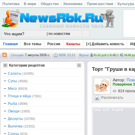
Политика
В мире
Общество
Экономика
Происшествия
Культура
Главная
Все темы
Россия
Каналы
[+] Добавить новость
И
Сегодня:
7 августа 2026 г.
MSK
13
:
11
Курсы:
81.41 руб (+0.48)
94.06 ру
Категории рецептов
Торт "Груши в к
Салаты
(10495)
Автор:
Пов
Супы
(4506)
Поварёнок 3
Мясо
(8919)
824 прос
Птица и яйца
(7361)
Распечатать
Рыба
(3698)
Овощи
(1583)
Десерты
(10780)
Выпечка
(15352)
Соусы
(874)