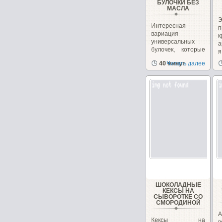
БУЛОЧКИ БЕЗ
МАСЛА
Интересная
вариация
универсальных
а
булочек, которые
я
можно сделать как
в
40 минут
Читать далее
сладкими,...
ШОКОЛАДНЫЕ
КЕКСЫ НА
СЫВОРОТКЕ СО
СМОРОДИНОЙ
А
Кексы на