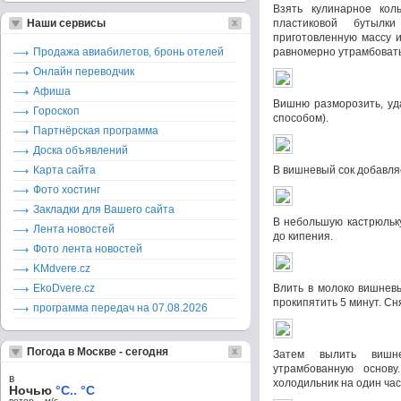
Взять кулинарное кол
Наши сервисы
пластиковой бутыл
приготовленную массу и
Продажа авиабилетов, бронь отелей
равномерно утрамбовать
Онлайн переводчик
Афиша
Вишню разморозить, уда
Гороскоп
способом).
Партнёрская программа
Доска объявлений
Карта сайта
В вишневый сок добавляе
Фото хостинг
Закладки для Вашего сайта
В небольшую кастрюльку
Лента новостей
до кипения.
Фото лента новостей
KMdvere.cz
EkoDvere.cz
Влить в молоко вишневы
прокипятить 5 минут. Сня
программа передач на 07.08.2026
Погода в Москве - сегодня
Затем вылить вишн
утрамбованную основу
в
холодильник на один час
Ночью
°C.. °C
ветер – м/c