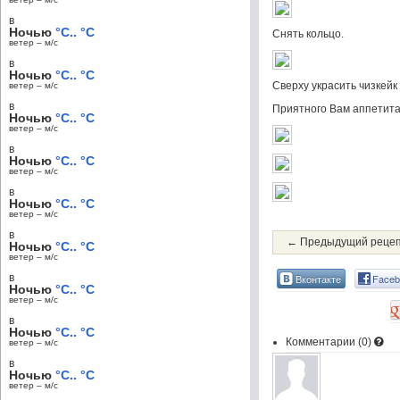
в
Ночью
°C.. °C
Снять кольцо.
ветер – м/c
в
Ночью
°C.. °C
Сверху украсить чизкей
ветер – м/c
в
Приятного Вам аппетита
Ночью
°C.. °C
ветер – м/c
в
Ночью
°C.. °C
ветер – м/c
в
Ночью
°C.. °C
ветер – м/c
в
← Предыдущий реце
Ночью
°C.. °C
ветер – м/c
в
Вконтакте
Faceb
Ночью
°C.. °C
ветер – м/c
в
Ночью
°C.. °C
Комментарии (
0
)
ветер – м/c
в
Ночью
°C.. °C
ветер – м/c