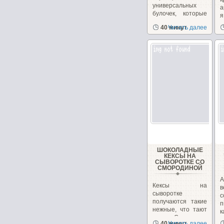
универсальных
а
булочек, которые
я
можно сделать как
в
40 минут
Читать далее
сладкими,...
ШОКОЛАДНЫЕ
КЕКСЫ НА
СЫВОРОТКЕ СО
СМОРОДИНОЙ
А
Кексы на
в
сыворотке
с
получаются такие
п
нежные, что тают
к
во рту. Смородина
40 минут
Читать далее