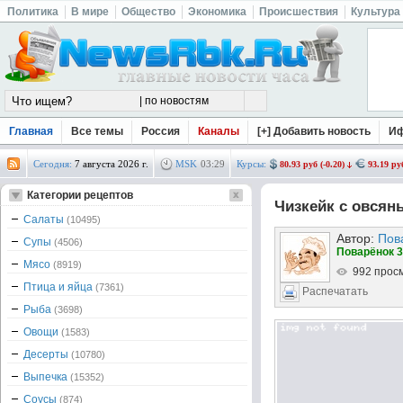
Политика
В мире
Общество
Экономика
Происшествия
Культура
Главная
Все темы
Россия
Каналы
[+] Добавить новость
И
Сегодня:
7 августа 2026 г.
MSK
03
:
29
Курсы:
80.93 руб (-0.20)
93.19 руб
Категории рецептов
Чизкейк с овся
Салаты
(10495)
Автор:
Пов
Супы
(4506)
Поварёнок 3
Мясо
(8919)
992 прос
Птица и яйца
(7361)
Распечатать
Рыба
(3698)
Овощи
(1583)
Десерты
(10780)
Выпечка
(15352)
Соусы
(874)