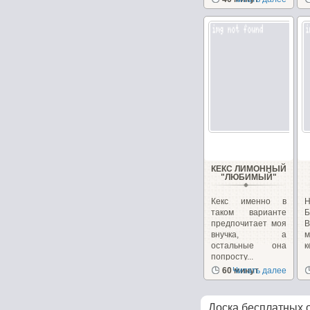
придает...
КЕКС ЛИМОННЫЙ
"ЛЮБИМЫЙ"
Кекс именно в
Н
таком варианте
Б
предпочитает моя
В
внучка, а
м
остальные она
к
попросту...
60 минут
Читать далее
Доска бесплатных 