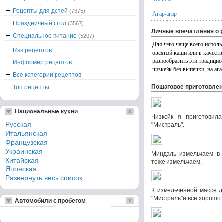
Рецепты для детей
(7375)
Агар-агар
Праздничный стол
(3567)
Личные впечатления о 
Специальное питание
(5207)
Для чего чаще всего испол
Rss рецептов
овсяной каши или в качест
разнообразить эти традици
Информер рецептов
чизкейк без выпечки, на ага
Все категории рецептов
Пошаговое приготовле
Топ рецепты
Национальные кухни
Чизкейк я приготовил
Русская
"Мистраль".
Итальянская
Французская
Украинская
Миндаль измельчаем в 
Китайская
тоже измельчаем.
Японская
Развернуть весь список
К измельченной массе 
"Мистраль"и все хорошо
Автомобили с пробегом