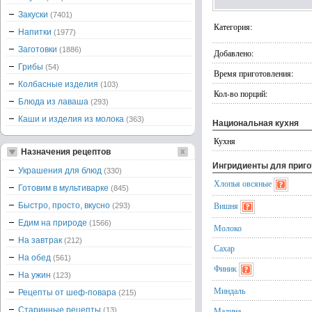
Закуски
(7401)
Категория:
Напитки
(1977)
Заготовки
(1886)
Добавлено:
Грибы
(54)
Время приготовления:
Колбасные изделия
(103)
Кол-во порций:
Блюда из лаваша
(293)
Каши и изделия из молока
(363)
Национальная кухня
Кухня
Назначения рецептов
Ингридиенты для приг
Украшения для блюд
(330)
Хлопья овсяные
Готовим в мультиварке
(845)
Вишня
Быстро, просто, вкусно
(293)
Едим на природе
(1566)
Молоко
На завтрак
(212)
Сахар
На обед
(561)
Финик
На ужин
(123)
Миндаль
Рецепты от шеф-повара
(215)
Старинные рецепты
Малина
(13)